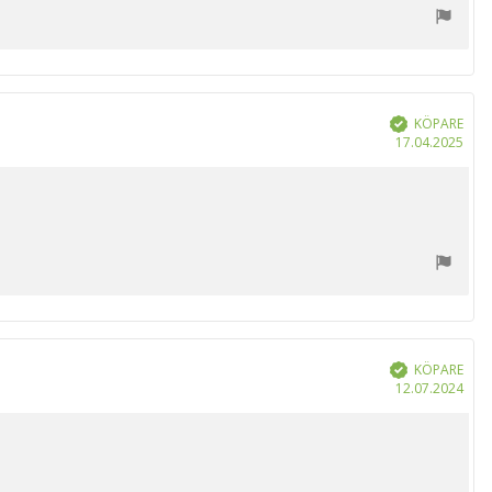
KÖPARE
Bekräftad
Köp
17.04.2025
KÖPARE
Bekräftad
Köp
12.07.2024