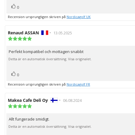
röst(er)
Rösta
0
upp
Recension ursprungligen skriven på
Nordicagolf UK
Recensionsförfattare:
Renaud ASSAN
•
Recensionsdatum:
13.05.2025
Recensionsbetyg:
5.0
utav
Perfekt kompatibel och mottagen snabbt
Recensionstext:
5
stjärnor
Detta är en automatisk översättning. Visa originalet.
röst(er)
Rösta
0
upp
Recension ursprungligen skriven på
Nordicagolf FR
Recensionsförfattare:
Makea Cafe Deli Oy
•
Recensionsdatum:
06.08.2024
Recensionsbetyg:
5.0
utav
Allt fungerade smidigt.
Recensionstext:
5
stjärnor
Detta är en automatisk översättning. Visa originalet.