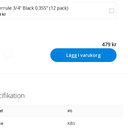
errule 3/4" Black 0.355" (12 pack)
4 kr
479 kr
Lägg i varukorg
ifikation
el
#6
ke
KBS