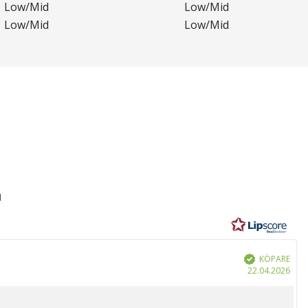
Low/Mid
Low/Mid
Low/Mid
Low/Mid
1
r
KÖPARE
Bekräftad
Köp
22.04.2026