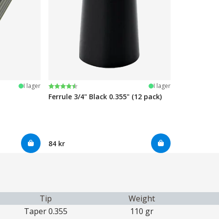
Betyg:
4.7 utav 5 stjärnor
I lager
I lager
Ferrule 3/4" Black 0.355" (12 pack)
84 kr
Tip
Weight
Taper 0.355
110 gr