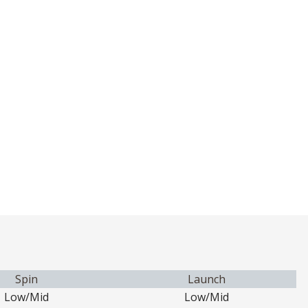
Spin
Launch
Low/Mid
Low/Mid