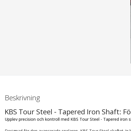
Beskrivning
KBS Tour Steel - Tapered Iron Shaft: Fö
Upplev precision och kontroll med KBS Tour Steel - Tapered iron sh
Designad för den avancerade spelaren, KBS Tour Steel-skaftet är k