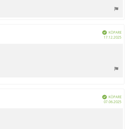
KÖPARE
Bekräftad
Köp
17.12.2025
KÖPARE
Bekräftad
Köp
07.06.2025