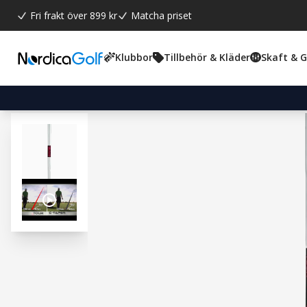
Fri frakt över 899 kr
Matcha priset
Klubbor
Tillbehör & Kläder
Skaft & 