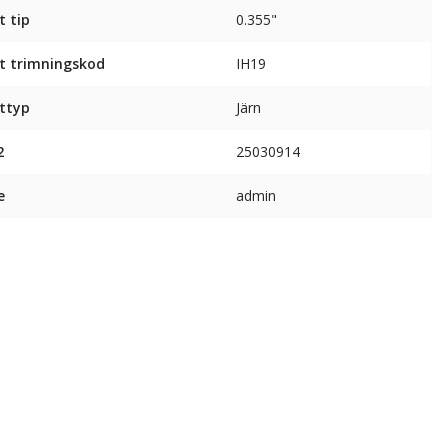
t tip
0.355"
t trimningskod
IH19
ttyp
Järn
2
25030914
e
admin