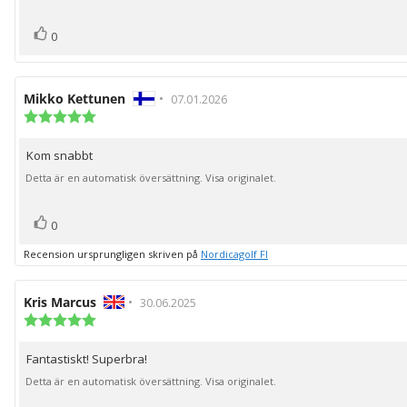
stjärnor
röst(er)
Rösta
0
upp
Recensionsförfattare:
Mikko Kettunen
•
Recensionsdatum:
07.01.2026
Recensionsbetyg:
5.0
utav
Kom snabbt
Recensionstext:
5
stjärnor
Detta är en automatisk översättning. Visa originalet.
röst(er)
Rösta
0
upp
Recension ursprungligen skriven på
Nordicagolf FI
Recensionsförfattare:
Kris Marcus
•
Recensionsdatum:
30.06.2025
Recensionsbetyg:
5.0
utav
Fantastiskt! Superbra!
Recensionstext:
5
stjärnor
Detta är en automatisk översättning. Visa originalet.