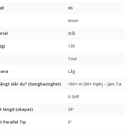
ll
#6
Krom
rial
Stål
(g)
130
e
Tour
bana
Låg
långt slår du? (Svinghastighet)
160+ m (90+ mph) – Järn 7:a
X-Stiff
t längd (okapat)
39"
t Parallel Tip
0"