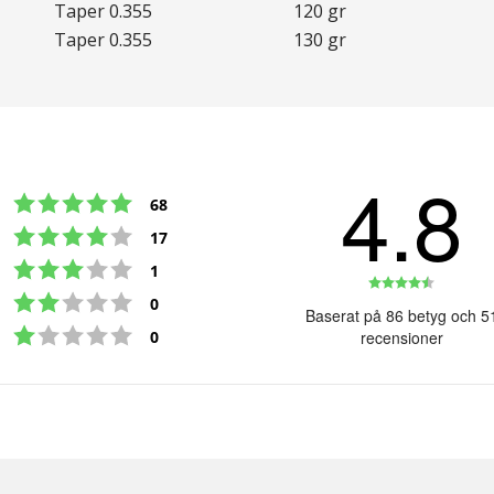
Taper 0.355
120 gr
Taper 0.355
130 gr
4.8
Betyg: 5 utav 5 stjärnor
röster
68
Betyg: 4 utav 5 stjärnor
röster
17
Betyg: 3 utav 5 stjärnor
röster
1
Betyg:
Betyg: 2 utav 5 stjärnor
röster
0
4.8
Baserat på 86 betyg och 5
Betyg: 1 utav 5 stjärnor
utav
röster
0
recensioner
5
stjärno