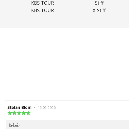
KBS TOUR
Stiff
KBS TOUR
X-Stiff
Recensionsförfattare:
Stefan Blom
•
Recensionsdatum:
15.05.2026
Recensionsbetyg:
5.0
utav
👍👍👍
Recensionstext:
5