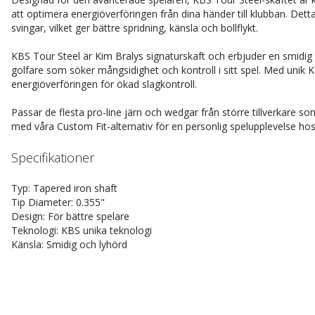
att optimera energiöverföringen från dina händer till klubban. Detta
svingar, vilket ger bättre spridning, känsla och bollflykt.
KBS Tour Steel är Kim Bralys signaturskaft och erbjuder en smidig o
golfare som söker mångsidighet och kontroll i sitt spel. Med unik
energiöverföringen för ökad slagkontroll.
Passar de flesta pro-line järn och wedgar från större tillverkare so
med våra Custom Fit-alternativ för en personlig spelupplevelse ho
Specifikationer
Typ: Tapered iron shaft
Tip Diameter: 0.355"
Design: För bättre spelare
Teknologi: KBS unika teknologi
Känsla: Smidig och lyhörd