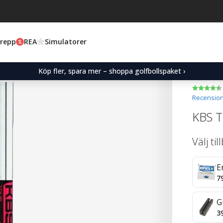
Grepp
REA
Simulatorer
Köp fler, spara mer – shoppa golfbollspaket ›
Recension
KBS To
Välj ti
E
7
G
3