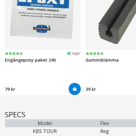
Betyg:
4.6 utav 5 stjärnor
Betyg:
4.6 utav 5 stjärnor
I lager
Engångepoxy paket 24h
Gummiklämma
79 kr
39 kr
SPECS
Model
Flex
KBS TOUR
Reg