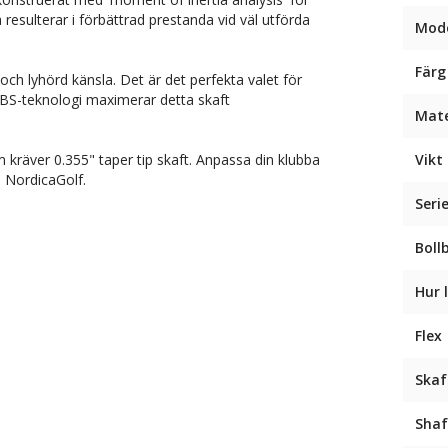
 resulterar i förbättrad prestanda vid väl utförda
Mode
Färg
ch lyhörd känsla. Det är det perfekta valet för
 KBS-teknologi maximerar detta skaft
Mate
m kräver 0.355" taper tip skaft. Anpassa din klubba
Vikt 
s NordicaGolf.
Seri
Boll
Hur 
Flex
Skaf
Shaf