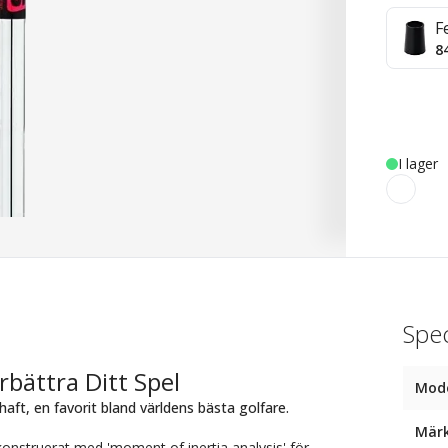
F
8
I lager
Spec
rbättra Ditt Spel
Mod
aft, en favorit bland världens bästa golfare.
Mär
onstruerat med 'moment of inertia analysis' för