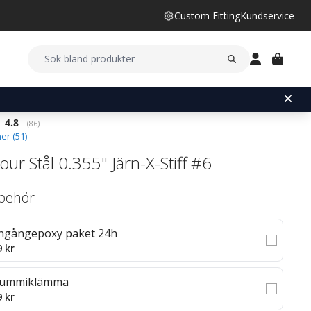
Custom Fitting
Kundservice
Snittbetyg:
4.8
(
röster:
86
)
er (
51
)
ur Stål 0.355" Järn-X-Stiff #6
llbehör
ngångepoxy paket 24h
9 kr
ummiklämma
9 kr