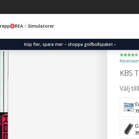
Grepp
REA
Simulatorer
Köp fler, spara mer – shoppa golfbollspaket ›
Recension
KBS T
Välj ti
E
7
G
3