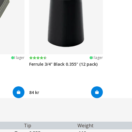
Betyg:
4.7 utav 5 stjärnor
I lager
I lager
Ferrule 3/4" Black 0.355" (12 pack)
84 kr
Tip
Weight