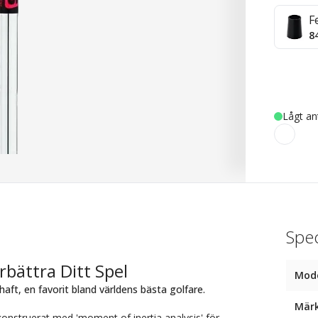
F
8
Lågt an
Spec
rbättra Ditt Spel
Mod
aft, en favorit bland världens bästa golfare.
Mär
onstruerat med 'moment of inertia analysis' för