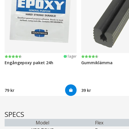
Betyg:
4.6 utav 5 stjärnor
Betyg:
4.6 utav 5 stjärnor
I lager
Engångepoxy paket 24h
Gummiklämma
79 kr
39 kr
SPECS
Model
Flex