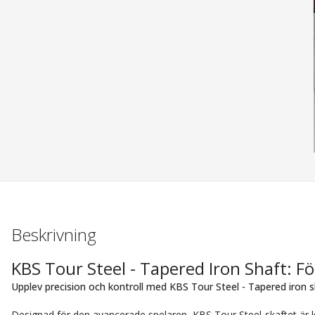
Beskrivning
KBS Tour Steel - Tapered Iron Shaft: Fö
Upplev precision och kontroll med KBS Tour Steel - Tapered iron sh
Designad för den avancerade spelaren, KBS Tour Steel-skaftet är k