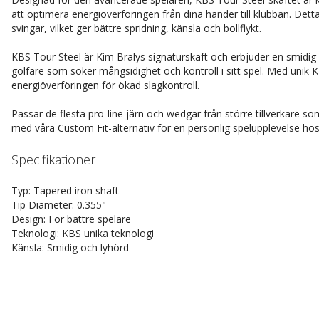
att optimera energiöverföringen från dina händer till klubban. Detta
svingar, vilket ger bättre spridning, känsla och bollflykt.
KBS Tour Steel är Kim Bralys signaturskaft och erbjuder en smidig o
golfare som söker mångsidighet och kontroll i sitt spel. Med unik
energiöverföringen för ökad slagkontroll.
Passar de flesta pro-line järn och wedgar från större tillverkare so
med våra Custom Fit-alternativ för en personlig spelupplevelse ho
Specifikationer
Typ: Tapered iron shaft
Tip Diameter: 0.355"
Design: För bättre spelare
Teknologi: KBS unika teknologi
Känsla: Smidig och lyhörd