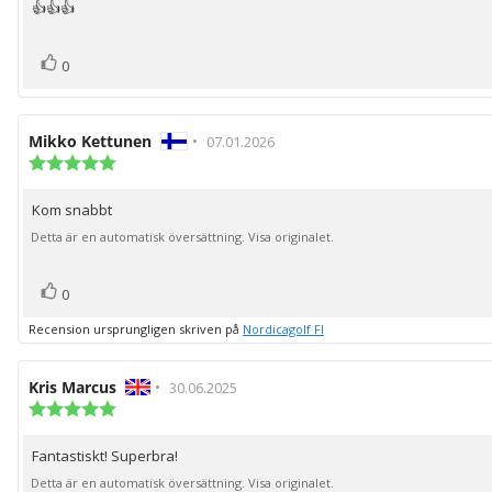
👍👍👍
Recensionstext:
5
stjärnor
röst(er)
Rösta
0
upp
Recensionsförfattare:
Mikko Kettunen
•
Recensionsdatum:
07.01.2026
Recensionsbetyg:
5.0
utav
Kom snabbt
Recensionstext:
5
stjärnor
Detta är en automatisk översättning. Visa originalet.
röst(er)
Rösta
0
upp
Recension ursprungligen skriven på
Nordicagolf FI
Recensionsförfattare:
Kris Marcus
•
Recensionsdatum:
30.06.2025
Recensionsbetyg:
5.0
utav
Fantastiskt! Superbra!
Recensionstext:
5
stjärnor
Detta är en automatisk översättning. Visa originalet.