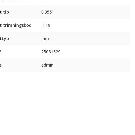
t tip
0.355"
t trimningskod
IH19
ttyp
Järn
2
25031529
e
admin