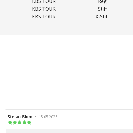
KBS TOUR
Reg
KBS TOUR
Stiff
KBS TOUR
X-Stiff
Recensionsförfattare:
Stefan Blom
•
Recensionsdatum:
15.05.2026
Recensionsbetyg:
5.0
utav