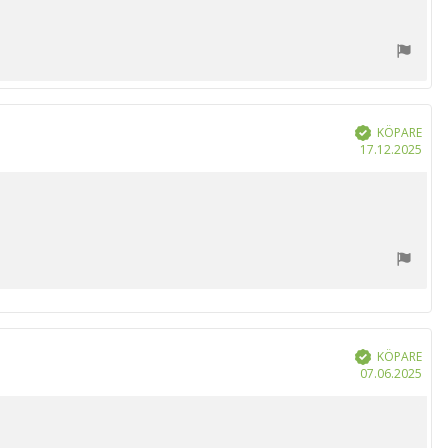
KÖPARE
Bekräftad
Köp
17.12.2025
KÖPARE
Bekräftad
Köp
07.06.2025