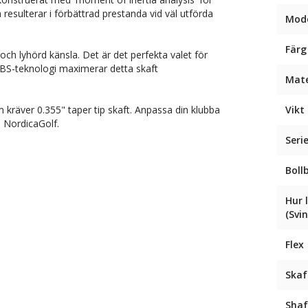
 resulterar i förbättrad prestanda vid väl utförda
Mode
Färg
ch lyhörd känsla. Det är det perfekta valet för
 KBS-teknologi maximerar detta skaft
Mate
m kräver 0.355" taper tip skaft. Anpassa din klubba
Vikt 
s NordicaGolf.
Seri
Boll
Hur 
(Svi
Flex
Skaf
Shaf