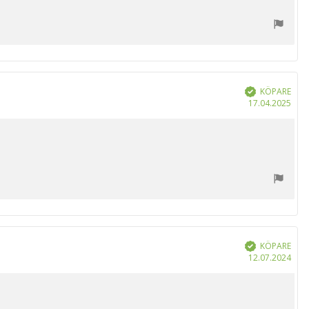
KÖPARE
Bekräftad
Köp
17.04.2025
KÖPARE
Bekräftad
Köp
12.07.2024