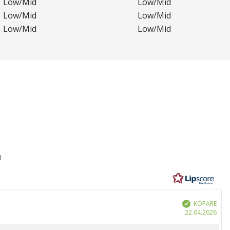
Low/Mid
Low/Mid
Low/Mid
Low/Mid
Low/Mid
Low/Mid
1
r
KÖPARE
Bekräftad
Köp
22.04.2026