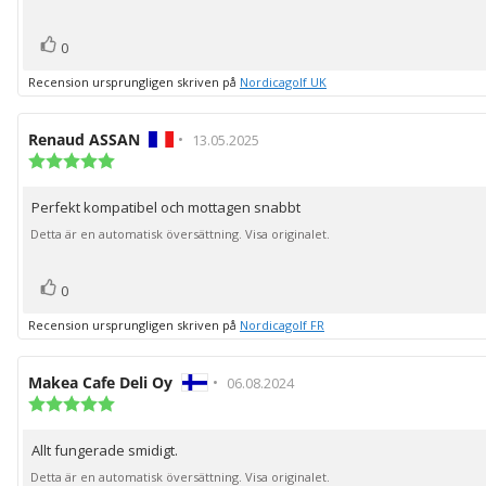
röst(er)
Rösta
0
upp
Recension ursprungligen skriven på
Nordicagolf UK
Recensionsförfattare:
Renaud ASSAN
•
Recensionsdatum:
13.05.2025
Recensionsbetyg:
5.0
utav
Perfekt kompatibel och mottagen snabbt
Recensionstext:
5
stjärnor
Detta är en automatisk översättning. Visa originalet.
röst(er)
Rösta
0
upp
Recension ursprungligen skriven på
Nordicagolf FR
Recensionsförfattare:
Makea Cafe Deli Oy
•
Recensionsdatum:
06.08.2024
Recensionsbetyg:
5.0
utav
Allt fungerade smidigt.
Recensionstext:
5
stjärnor
Detta är en automatisk översättning. Visa originalet.