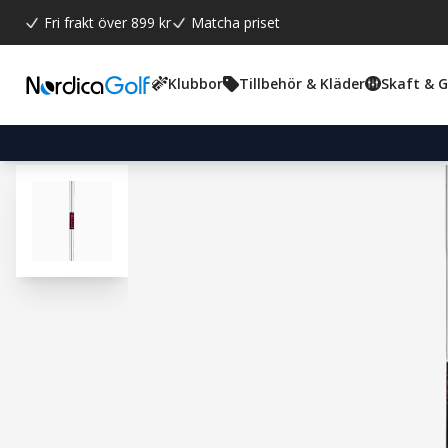
Fri frakt över 899 kr
Matcha priset
Klubbor
Tillbehör & Kläder
Skaft & 