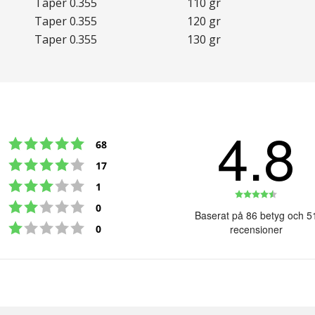
Taper 0.355
110 gr
Taper 0.355
120 gr
Taper 0.355
130 gr
4.8
Betyg: 5 utav 5 stjärnor
röster
68
Betyg: 4 utav 5 stjärnor
röster
17
Betyg: 3 utav 5 stjärnor
röster
1
Betyg:
Betyg: 2 utav 5 stjärnor
röster
0
4.8
Baserat på 86 betyg och 5
Betyg: 1 utav 5 stjärnor
utav
röster
0
recensioner
5
stjärno