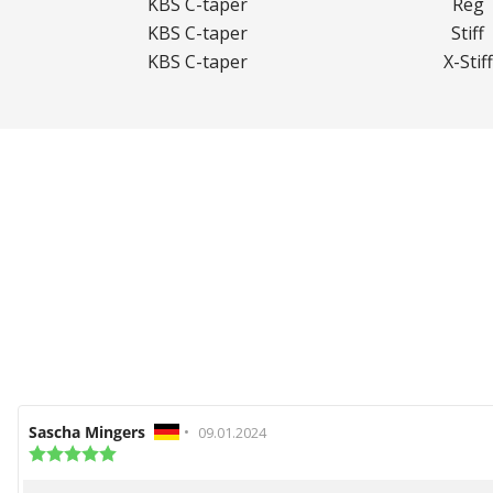
KBS C-taper
Reg
KBS C-taper
Stiff
KBS C-taper
X-Stiff
Recensionsförfattare:
Sascha Mingers
•
Recensionsdatum:
09.01.2024
Recensionsbetyg:
5.0
utav