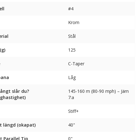
ll
#4
Krom
rial
Stål
(g)
125
e
C-Taper
bana
Låg
långt slår du?
145-160 m (80-90 mph) – Järn
nghastighet)
7:a
Stiff+
t längd (okapat)
40"
t Parallel Tip
0"