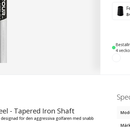
F
8
Beställ
4 vecko
Spec
eel - Tapered Iron Shaft
Mod
t designad för den aggressiva golfaren med snabb
Mär