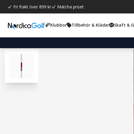
Fri frakt över 899 kr
Matcha priset
Klubbor
Tillbehör & Kläder
Skaft & 