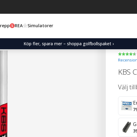
Grepp
REA
Simulatorer
Köp fler, spara mer – shoppa golfbollspaket ›
Recension
KBS C
Välj ti
E
7
G
3