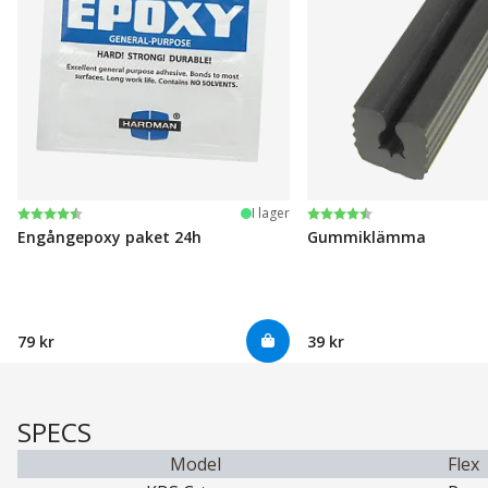
Betyg:
4.6 utav 5 stjärnor
Betyg:
4.6 utav 5 stjärnor
I lager
Engångepoxy paket 24h
Gummiklämma
79 kr
39 kr
SPECS
Model
Flex