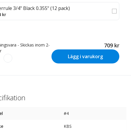
errule 3/4" Black 0.355" (12 pack)
4 kr
709 kr
ningsvara - Skickas inom 2-
r
Lägg i varukorg
ifikation
el
#4
ke
KBS