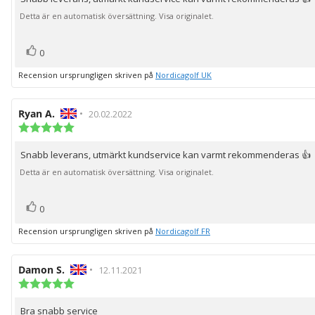
Recensionstext:
5
stjärnor
Detta är en automatisk översättning. Visa originalet.
röst(er)
Rösta
0
upp
Recension ursprungligen skriven på
Nordicagolf UK
Recensionsförfattare:
Ryan A.
•
Recensionsdatum:
20.02.2022
Recensionsbetyg:
5.0
utav
Snabb leverans, utmärkt kundservice kan varmt rekommenderas 👍
Recensionstext:
5
stjärnor
Detta är en automatisk översättning. Visa originalet.
röst(er)
Rösta
0
upp
Recension ursprungligen skriven på
Nordicagolf FR
Recensionsförfattare:
Damon S.
•
Recensionsdatum:
12.11.2021
Recensionsbetyg:
5.0
utav
Bra snabb service
Recensionstext: