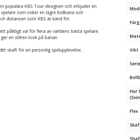
den populära KBS Tour-designen och erbjuder en
Mode
r spelare som söker en lägre bollbana och
ch distansen som KBS är känd för.
Färg
pålitligt val för flera av världens bästa spelare.
Mate
ger en stilren look på banan.
tt skaft för en personlig spelupplevelse.
Vikt 
Seri
Boll
Hur 
(Svi
Flex
Skaf
Shaf