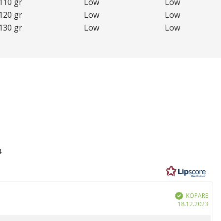
110 gr
Low
Low
120 gr
Low
Low
130 gr
Low
Low
4
r
KÖPARE
Bekräftad
Köp
18.12.2023