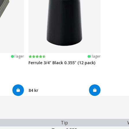
Betyg:
4.7 utav 5 stjärnor
I lager
I lager
Ferrule 3/4" Black 0.355" (12 pack)
84 kr
Tip