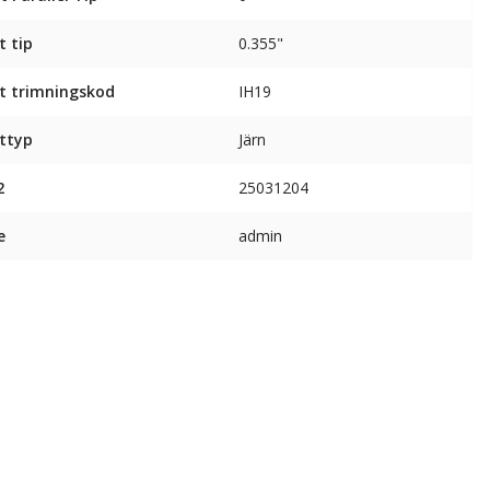
t tip
0.355"
t trimningskod
IH19
ttyp
Järn
2
25031204
e
admin