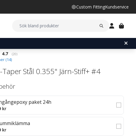
Custom Fitting
Kundservice
Snittbetyg:
4.7
(
röster:
20
)
er (
14
)
-Taper Stål 0.355" Järn-Stiff+ #4
llbehör
ngångepoxy paket 24h
9 kr
ummiklämma
9 kr