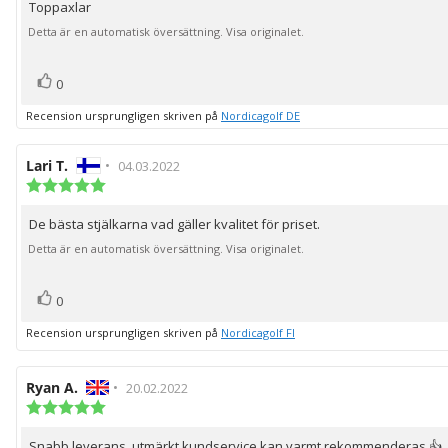
Toppaxlar
Recensionstext:
5
stjärnor
Detta är en automatisk översättning. Visa originalet.
röst(er)
Rösta
0
upp
Recension ursprungligen skriven på
Nordicagolf DE
Recensionsförfattare:
Lari T.
•
Recensionsdatum:
04.03.2022
Recensionsbetyg:
5.0
utav
De bästa stjälkarna vad gäller kvalitet för priset.
Recensionstext:
5
stjärnor
Detta är en automatisk översättning. Visa originalet.
röst(er)
Rösta
0
upp
Recension ursprungligen skriven på
Nordicagolf FI
Recensionsförfattare:
Ryan A.
•
Recensionsdatum:
20.02.2022
Recensionsbetyg:
5.0
utav
Snabb leverans, utmärkt kundservice kan varmt rekommenderas 👍