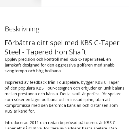
Beskrivning
Förbättra ditt spel med KBS C-Taper
Steel - Tapered Iron Shaft
Upplev precision och kontroll med KBS C-Taper Steel, en
järnskaft designad för den aggressiva golfaren med snabb
svingtempo och hög bollbana.
Inspirerad av feedback från Tourspelare, bygger KBS C-Taper
på den populära KBS Tour-designen och erbjuder en unik balans
mellan prestanda och känsla. Detta skaft är perfekt för spelare
som söker en lägre bollbana och minskad spinn, utan att
kompromissa med den berömda känslan och distansen som
KBS är känd för.
Introducerad 2011 och redan beprövad på touren, är KBS C-
Taper ett pålitligt val för flera av världens bästa spelare. Den