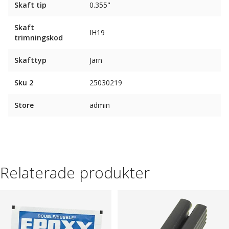
Skaft tip
0.355"
Skaft
IH19
trimningskod
Skafttyp
Järn
Sku 2
25030219
Store
admin
Relaterade produkter