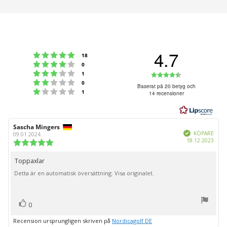
4.7
Betyg: 5 utav 5 stjärnor
röster
18
Betyg: 4 utav 5 stjärnor
röster
0
Betyg: 3 utav 5 stjärnor
Betyg:
röster
1
Betyg: 2 utav 5 stjärnor
röster
0
4.7
Baserat på 20 betyg och
Betyg: 1 utav 5 stjärnor
röster
1
14 recensioner
utav
5
stjärnor
Recensionsförfattare:
Sascha Mingers
Recensionsdatum:
Bekräftad
KÖPARE
09.01.2024
Köpd
18.12.2023
Recensionsbetyg:
5.0
utav
Toppaxlar
Recensionstext:
5
Detta är en automatisk översättning. Visa originalet.
stjärnor
röst(er)
Rösta
0
upp
Recension ursprungligen skriven på
Nordicagolf DE