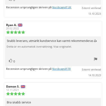
upp
Recension ursprungligen skriven på
Nordicagolf UK
Externt verifierad
13.10.2023
Recensionsförfattare:
Ryan A.
Recensionsdatum:
20.02.2022
Recensionsbetyg:
5.0
utav
Snabb leverans, utmärkt kundservice kan varmt rekommenderas 👍
Recensionstext:
5
Detta är en automatisk översättning. Visa originalet.
stjärnor
röst(er)
Rösta
0
upp
Recension ursprungligen skriven på
Nordicagolf FR
Externt verifierad
14.10.2023
Recensionsförfattare:
Damon S.
Recensionsdatum:
12.11.2021
Recensionsbetyg:
5.0
utav
Bra snabb service
Recensionstext:
5