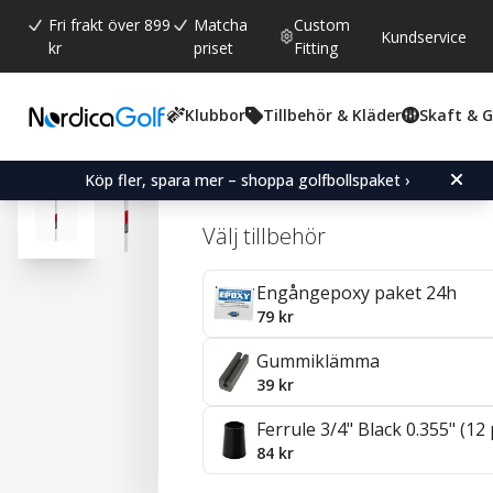
Fri frakt över 899
Matcha
Custom
Kundservice
kr
priset
Fitting
Klubbor
Tillbehör & Kläder
Skaft & 
Snittbetyg:
4.7
(
röster:
20
)
Recensioner (
14
)
KBS C-Taper Stål 0.355" 
Köp fler, spara mer – shoppa golfbollspaket ›
Välj tillbehör
Engångepoxy paket 24h
79 kr
Gummiklämma
39 kr
Ferrule 3/4" Black 0.355" (12
84 kr