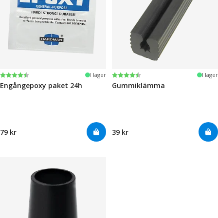
Betyg:
4.6 utav 5 stjärnor
Betyg:
4.6 utav 5 stjärnor
I lager
I lager
Engångepoxy paket 24h
Gummiklämma
79 kr
39 kr