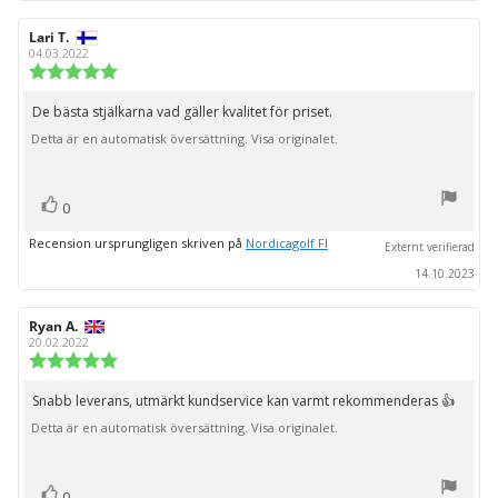
Recensionsförfattare:
Lari T.
Recensionsdatum:
04.03.2022
Recensionsbetyg:
5.0
utav
De bästa stjälkarna vad gäller kvalitet för priset.
Recensionstext:
5
Detta är en automatisk översättning. Visa originalet.
stjärnor
röst(er)
Rösta
0
upp
Recension ursprungligen skriven på
Nordicagolf FI
Externt verifierad
14.10.2023
Recensionsförfattare:
Ryan A.
Recensionsdatum:
20.02.2022
Recensionsbetyg:
5.0
utav
Snabb leverans, utmärkt kundservice kan varmt rekommenderas 👍
Recensionstext:
5
Detta är en automatisk översättning. Visa originalet.
stjärnor
röst(er)
Rösta
0