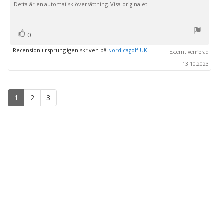
Detta är en automatisk översättning. Visa originalet.
stjärnor
röst(er)
Rösta
0
upp
Recension ursprungligen skriven på
Nordicagolf UK
Externt verifierad
13.10.2023
1
2
3