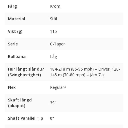
Färg
Krom
Material
Stål
Vikt (g)
115
Serie
C-Taper
Bollbana
Låg
Hur långt slår du?
184-218 m (85-95 mph) – Driver, 120-
(Svinghastighet)
145 m (70-80 mph) – Järn 7:a
Flex
Regular+
Skaft längd
39"
(okapat)
Shaft Parallel Tip
0"