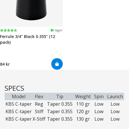
Betyg:
4.7 utav 5 stjärnor
I lager
Ferrule 3/4" Black 0.355" (12
pack)
84 kr
SPECS
Model
Flex
Tip
Weight
Spin
Launch
KBS C-taper
Reg
Taper 0.355
110 gr
Low
Low
KBS C-taper
Stiff
Taper 0.355
120 gr
Low
Low
KBS C-taper
X-Stiff
Taper 0.355
130 gr
Low
Low