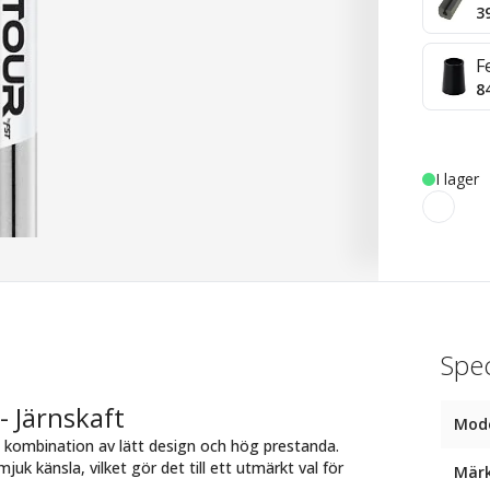
3
F
8
I lager
Spec
- Järnskaft
Mod
t kombination av lätt design och hög prestanda.
k känsla, vilket gör det till ett utmärkt val för
Mär