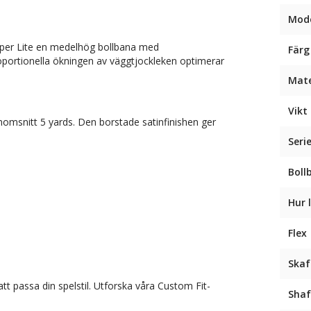
Mode
Taper Lite en medelhög bollbana med
Färg
portionella ökningen av väggtjockleken optimerar
Mate
Vikt 
nomsnitt 5 yards. Den borstade satinfinishen ger
Seri
Boll
Hur 
Flex
Skaf
tt passa din spelstil. Utforska våra Custom Fit-
Shaf