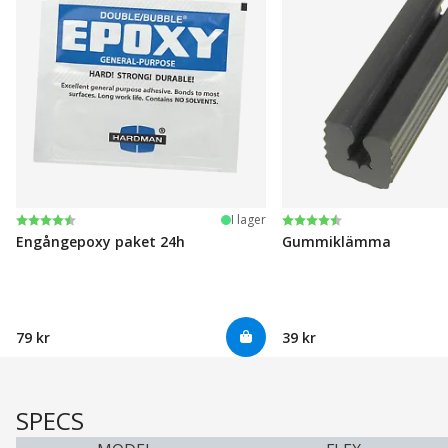
Betyg:
4.6 utav 5 stjärnor
Betyg:
4.6 utav 5 stjärnor
I lager
Engångepoxy paket 24h
Gummiklämma
79 kr
39 kr
SPECS