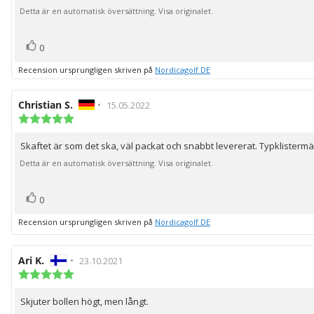
stjärnor
Detta är en automatisk översättning. Visa originalet.
röst(er)
Rösta
0
upp
Recension ursprungligen skriven på
Nordicagolf DE
Recensionsförfattare:
Christian S.
•
Recensionsdatum:
15.05.2022
Recensionsbetyg:
5.0
utav
Skaftet är som det ska, väl packat och snabbt levererat. Typklistermär
Recensionstext:
5
stjärnor
Detta är en automatisk översättning. Visa originalet.
röst(er)
Rösta
0
upp
Recension ursprungligen skriven på
Nordicagolf DE
Recensionsförfattare:
Ari K.
•
Recensionsdatum:
23.10.2021
Recensionsbetyg:
5.0
utav
Skjuter bollen högt, men långt.
Recensionstext:
5