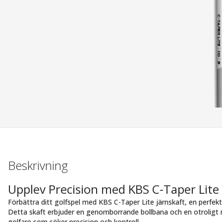
Beskrivning
Upplev Precision med KBS C-Taper Lite 
Förbättra ditt golfspel med KBS C-Taper Lite järnskaft, en perfek
Detta skaft erbjuder en genomborrande bollbana och en otroligt mju
golfare som söker precision och kontroll.