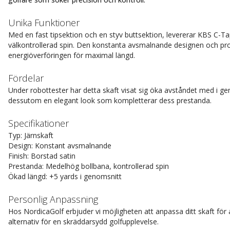
Unika Funktioner
Med en fast tipsektion och en styv buttsektion, levererar KBS C-
välkontrollerad spin. Den konstanta avsmalnande designen och pro
energiöverföringen för maximal längd.
Fördelar
Under robottester har detta skaft visat sig öka avståndet med i ge
dessutom en elegant look som kompletterar dess prestanda.
Specifikationer
Typ: Järnskaft
Design: Konstant avsmalnande
Finish: Borstad satin
Prestanda: Medelhög bollbana, kontrollerad spin
Ökad längd: +5 yards i genomsnitt
Personlig Anpassning
Hos NordicaGolf erbjuder vi möjligheten att anpassa ditt skaft för a
alternativ för en skräddarsydd golfupplevelse.