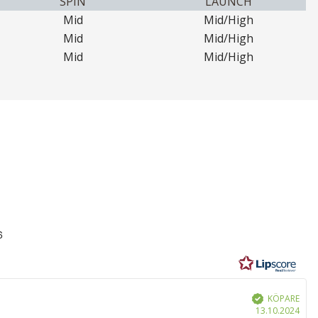
SPIN
LAUNCH
Mid
Mid/High
Mid
Mid/High
Mid
Mid/High
6
r
KÖPARE
Bekräftad
Köp
13.10.2024