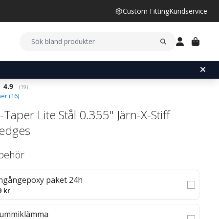
Custom Fitting
Kundservice
Snittbetyg:
4.9
(
röster:
19
)
er (
16
)
Taper Lite Stål 0.355" Järn-X-Stiff
edges
llbehör
ngångepoxy paket 24h
9 kr
ummiklämma