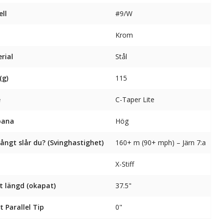
ll
#9/W
Krom
rial
Stål
(g)
115
e
C-Taper Lite
bana
Hög
långt slår du? (Svinghastighet)
160+ m (90+ mph) – Järn 7:a
X-Stiff
t längd (okapat)
37.5"
t Parallel Tip
0"