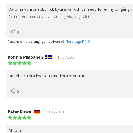
5.0
utav
Varorna kom snabbt. Fick byta axlar och var redo för en ny omgång i
Recensionstext:
5
stjärnor
Detta är en automatisk översättning. Visa originalet.
röst(er)
Rösta
0
upp
Recension ursprungligen skriven på
Nordicagolf NO
Recensionsförfattare:
Ronnie Piispanen
•
Recensionsdatum:
17.07.2024
Recensionsbetyg:
5.0
utav
Snabb och bra leverans med bra produkter.
Recensionstext:
5
stjärnor
röst(er)
Rösta
0
upp
Recensionsförfattare:
Peter Ruwe
•
Recensionsdatum:
18.06.2024
Recensionsbetyg:
5.0
utav
Allt bra
Recensionstext:
5