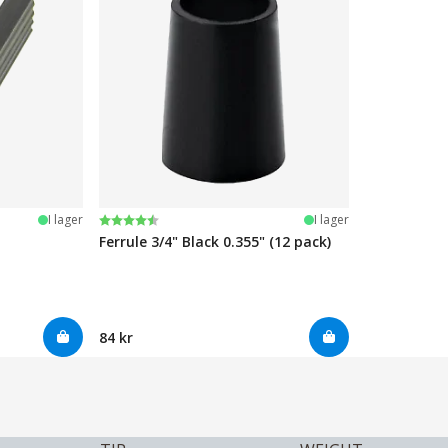
Betyg:
4.7 utav 5 stjärnor
I lager
I lager
Ferrule 3/4" Black 0.355" (12 pack)
84 kr