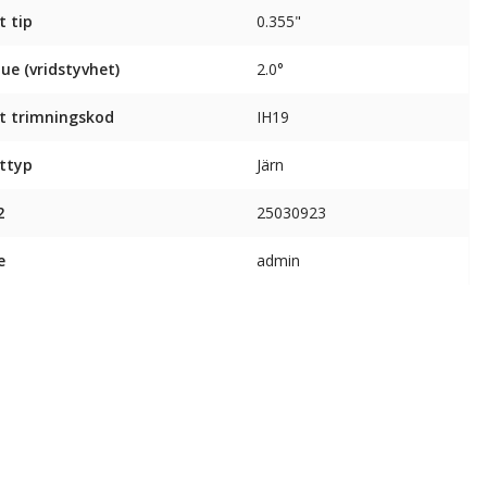
t tip
0.355"
ue (vridstyvhet)
2.0°
t trimningskod
IH19
ttyp
Järn
2
25030923
e
admin