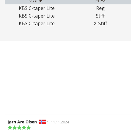
MODEL
FLEX
KBS C-taper Lite
Reg
KBS C-taper Lite
Stiff
KBS C-taper Lite
X-Stiff
Recensionsförfattare:
Jørn Are Olsen
•
Recensionsdatum:
11.11.2024
Recensionsbetyg: