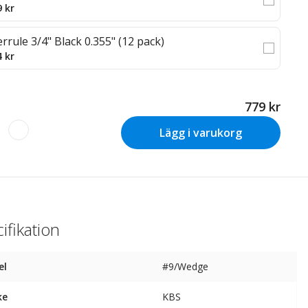
9 kr
errule 3/4" Black 0.355" (12 pack)
4 kr
779 kr
Lägg i varukorg
ifikation
el
#9/Wedge
ke
KBS