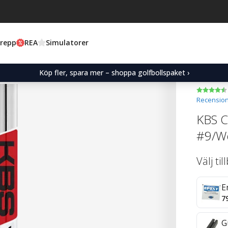
Grepp
REA
Simulatorer
Köp fler, spara mer – shoppa golfbollspaket ›
Recension
KBS C-
#9/W
Välj ti
E
7
G