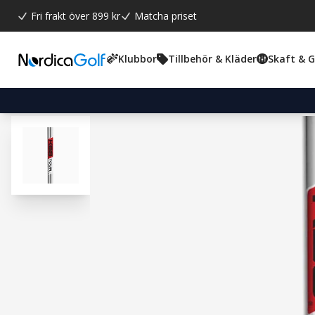
Fri frakt över 899 kr
Matcha priset
Klubbor
Tillbehör & Kläder
Skaft & 