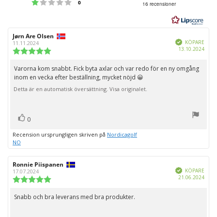
Betyg: 1 utav 5 stjärnor
röster
0
16 recensioner
utav
5
stjärnor
Recensionsförfattare:
Jørn Are Olsen
Recensionsdatum:
Bekräftad
KÖPARE
11.11.2024
Köpd
13.10.2024
Recensionsbetyg:
5.0
utav
Varorna kom snabbt. Fick byta axlar och var redo för en ny omgång
Recensionstext:
5
inom en vecka efter beställning, mycket nöjd 😀
stjärnor
Detta är en automatisk översättning. Visa originalet.
röst(er)
Rösta
0
upp
Recension ursprungligen skriven på
Nordicagolf
NO
Recensionsförfattare:
Ronnie Piispanen
Recensionsdatum:
Bekräftad
KÖPARE
17.07.2024
Köpd
21.06.2024
Recensionsbetyg:
5.0
utav
Snabb och bra leverans med bra produkter.
Recensionstext:
5
stjärnor