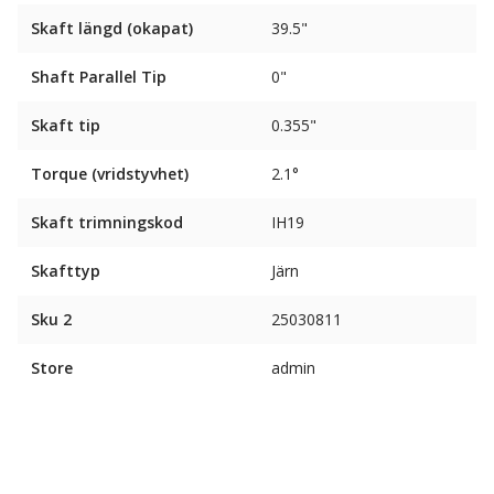
Skaft längd (okapat)
39.5"
Shaft Parallel Tip
0"
Skaft tip
0.355"
Torque (vridstyvhet)
2.1°
Skaft trimningskod
IH19
Skafttyp
Järn
Sku 2
25030811
Store
admin