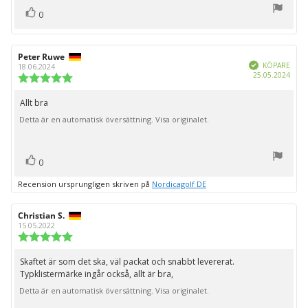
röst(er)
Rösta
0
upp
Recensionsförfattare:
Peter Ruwe
Recensionsdatum:
Bekräftad
KÖPARE
18.06.2024
Köpd
25.05.2024
Recensionsbetyg:
5.0
utav
Allt bra
Recensionstext:
5
Detta är en automatisk översättning. Visa originalet.
stjärnor
röst(er)
Rösta
0
upp
Recension ursprungligen skriven på
Nordicagolf DE
Recensionsförfattare:
Christian S.
Recensionsdatum:
15.05.2022
Recensionsbetyg:
5.0
utav
Skaftet är som det ska, väl packat och snabbt levererat.
Recensionstext:
5
Typklistermärke ingår också, allt är bra,
stjärnor
Detta är en automatisk översättning. Visa originalet.