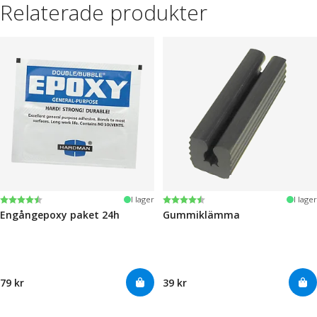
Relaterade produkter
Betyg:
4.6 utav 5 stjärnor
Betyg:
4.6 utav 5 stjärnor
I lager
I lager
Engångepoxy paket 24h
Gummiklämma
79 kr
39 kr