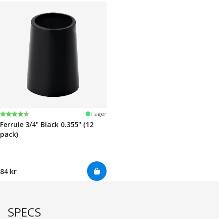
Betyg:
4.7 utav 5 stjärnor
I lager
Ferrule 3/4" Black 0.355" (12
pack)
84 kr
SPECS