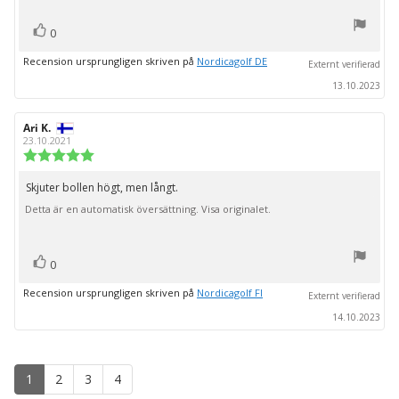
röst(er)
Rösta
0
upp
Recension ursprungligen skriven på
Nordicagolf DE
Externt verifierad
13.10.2023
Recensionsförfattare:
Ari K.
Recensionsdatum:
23.10.2021
Recensionsbetyg:
5.0
utav
Skjuter bollen högt, men långt.
Recensionstext:
5
Detta är en automatisk översättning. Visa originalet.
stjärnor
röst(er)
Rösta
0
upp
Recension ursprungligen skriven på
Nordicagolf FI
Externt verifierad
14.10.2023
1
2
3
4