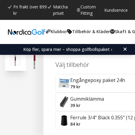
Fri frakt över 899
Matcha
Custom
Kundservice
kr
priset
Fitting
Klubbor
Tillbehör & Kläder
Skaft & 
Snittbetyg:
4.9
(
röster:
19
)
Recensioner (
16
)
KBS C-Taper Lite Stål 0.35
Köp fler, spara mer – shoppa golfbollspaket ›
Välj tillbehör
Engångepoxy paket 24h
79 kr
Gummiklämma
39 kr
Ferrule 3/4" Black 0.355" (12
84 kr