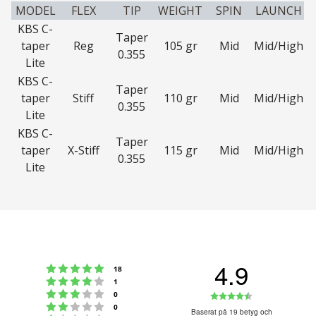
MODEL
FLEX
TIP
WEIGHT
SPIN
LAUNCH
KBS C-
Taper
taper
Reg
105 gr
Mid
Mid/High
0.355
Lite
KBS C-
Taper
taper
Stiff
110 gr
Mid
Mid/High
0.355
Lite
KBS C-
Taper
taper
X-Stiff
115 gr
Mid
Mid/High
0.355
Lite
4.9
Betyg: 5 utav 5 stjärnor
röster
18
Betyg: 4 utav 5 stjärnor
röster
1
Betyg: 3 utav 5 stjärnor
Betyg:
röster
0
Betyg: 2 utav 5 stjärnor
röster
0
4.9
Baserat på 19 betyg och