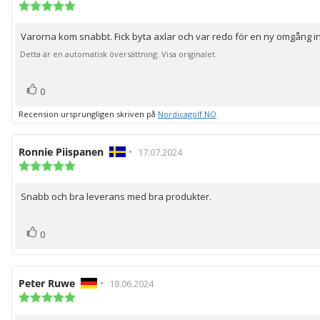
Recensionsbetyg:
5.0
utav
Varorna kom snabbt. Fick byta axlar och var redo för en ny omgång i
Recensionstext:
5
stjärnor
Detta är en automatisk översättning. Visa originalet.
röst(er)
Rösta
0
upp
Recension ursprungligen skriven på
Nordicagolf NO
Recensionsförfattare:
Ronnie Piispanen
•
Recensionsdatum:
17.07.2024
Recensionsbetyg:
5.0
utav
Snabb och bra leverans med bra produkter.
Recensionstext:
5
stjärnor
röst(er)
Rösta
0
upp
Recensionsförfattare:
Peter Ruwe
•
Recensionsdatum:
18.06.2024
Recensionsbetyg:
5.0
utav