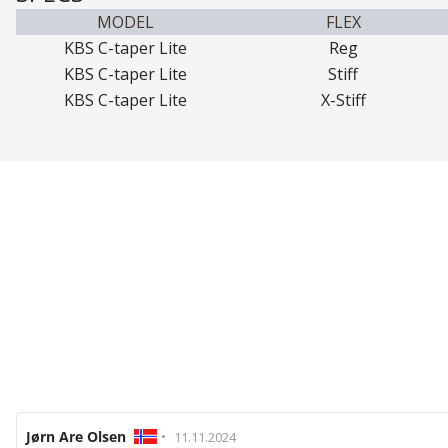
MODEL
FLEX
KBS C-taper Lite
Reg
KBS C-taper Lite
Stiff
KBS C-taper Lite
X-Stiff
Recensionsförfattare:
Jørn Are Olsen
•
Recensionsdatum:
11.11.2024