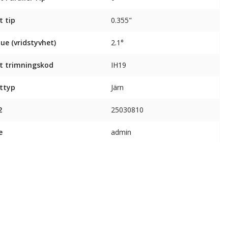
t tip
0.355"
ue (vridstyvhet)
2.1°
t trimningskod
IH19
ttyp
Järn
2
25030810
e
admin