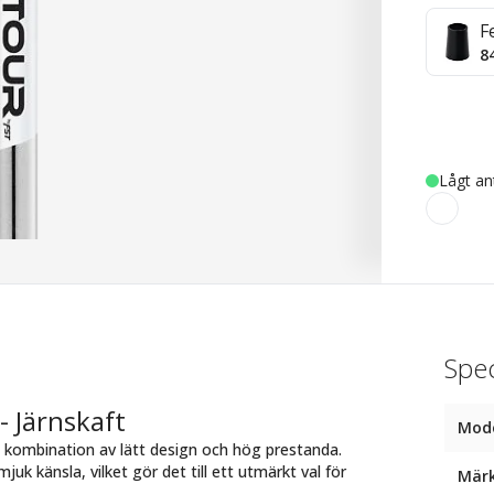
F
8
Lågt an
Spec
- Järnskaft
Mod
t kombination av lätt design och hög prestanda.
k känsla, vilket gör det till ett utmärkt val för
Mär