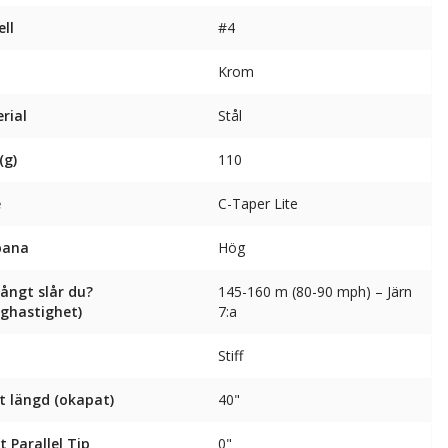
ll
#4
Krom
rial
Stål
(g)
110
e
C-Taper Lite
bana
Hög
långt slår du?
145-160 m (80-90 mph) – Järn
nghastighet)
7:a
Stiff
t längd (okapat)
40"
t Parallel Tip
0"