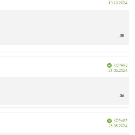
Köp
13.10.2024
KÖPARE
Bekräftad
Köp
21.06.2024
KÖPARE
Bekräftad
Köp
25.05.2024