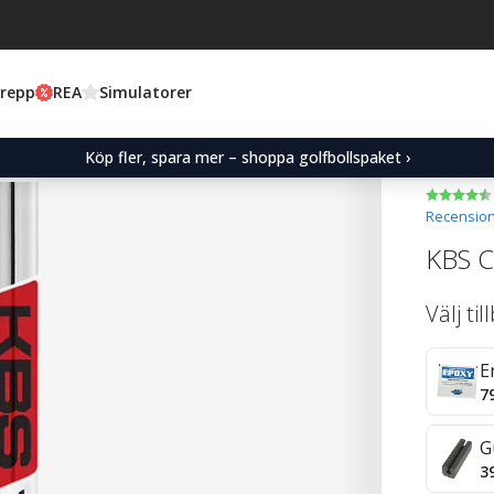
Grepp
REA
Simulatorer
Köp fler, spara mer – shoppa golfbollspaket ›
Recension
KBS C-
Välj ti
E
7
G
3