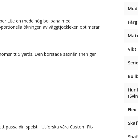
Mode
Taper Lite en medelhög bollbana med
Färg
portionella ökningen av väggtjockleken optimerar
Mate
Vikt 
nomsnitt 5 yards. Den borstade satinfinishen ger
Seri
Boll
Hur 
(Svi
Flex
Skaf
tt passa din spelstil. Utforska våra Custom Fit-
Shaf