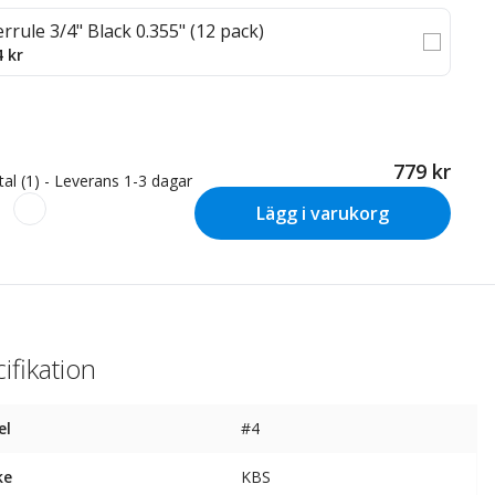
errule 3/4" Black 0.355" (12 pack)
4 kr
779 kr
tal (1) - Leverans 1-3 dagar
Lägg i varukorg
ifikation
el
#4
ke
KBS