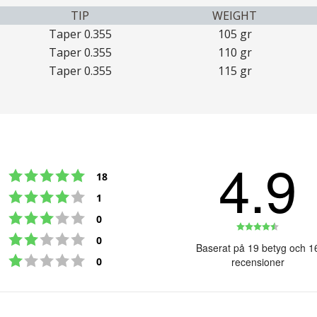
TIP
WEIGHT
Taper 0.355
105 gr
Taper 0.355
110 gr
Taper 0.355
115 gr
4.9
Betyg: 5 utav 5 stjärnor
röster
18
Betyg: 4 utav 5 stjärnor
röster
1
Betyg: 3 utav 5 stjärnor
röster
0
Betyg:
Betyg: 2 utav 5 stjärnor
röster
0
4.9
Baserat på 19 betyg och 1
Betyg: 1 utav 5 stjärnor
utav
röster
0
recensioner
5
stjärno