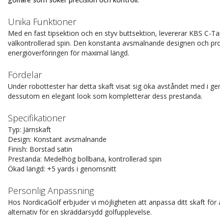
Unika Funktioner
Med en fast tipsektion och en styv buttsektion, levererar KBS C-
välkontrollerad spin. Den konstanta avsmalnande designen och pro
energiöverföringen för maximal längd.
Fördelar
Under robottester har detta skaft visat sig öka avståndet med i ge
dessutom en elegant look som kompletterar dess prestanda.
Specifikationer
Typ: Järnskaft
Design: Konstant avsmalnande
Finish: Borstad satin
Prestanda: Medelhög bollbana, kontrollerad spin
Ökad längd: +5 yards i genomsnitt
Personlig Anpassning
Hos NordicaGolf erbjuder vi möjligheten att anpassa ditt skaft för a
alternativ för en skräddarsydd golfupplevelse.