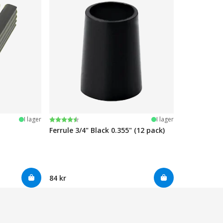
Betyg:
4.7 utav 5 stjärnor
I lager
I lager
Ferrule 3/4" Black 0.355" (12 pack)
84 kr