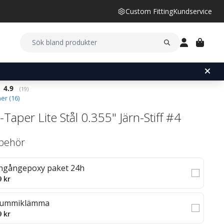
Custom Fitting
Kundservice
Snittbetyg:
4.9
(
röster:
19
)
er (
16
)
Taper Lite Stål 0.355" Järn-Stiff #4
llbehör
ngångepoxy paket 24h
9 kr
ummiklämma
9 kr