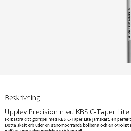
Beskrivning
Upplev Precision med KBS C-Taper Lite 
Förbättra ditt golfspel med KBS C-Taper Lite järnskaft, en perfek
Detta skaft erbjuder en genomborrande bollbana och en otroligt mju
golfare som söker precision och kontroll.