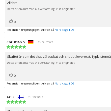
Allt bra
Recensionstext:
5
stjärnor
Detta är en automatisk översättning. Visa originalet.
röst(er)
Rösta
0
upp
Recension ursprungligen skriven på
Nordicagolf DE
Recensionsförfattare:
Christian S.
•
Recensionsdatum:
15.05.2022
Recensionsbetyg:
5.0
utav
Skaftet är som det ska, väl packat och snabbt levererat. Typklistermär
Recensionstext:
5
stjärnor
Detta är en automatisk översättning. Visa originalet.
röst(er)
Rösta
0
upp
Recension ursprungligen skriven på
Nordicagolf DE
Recensionsförfattare:
Ari K.
•
Recensionsdatum:
23.10.2021
Recensionsbetyg:
5.0
utav