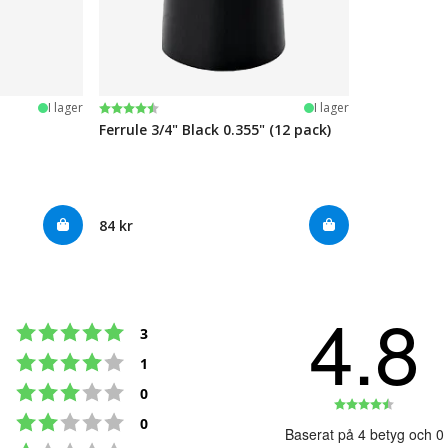
Betyg:
4.7 utav 5 stjärnor
I lager
I lager
Ferrule 3/4" Black 0.355" (12 pack)
84 kr
4.8
Betyg: 5 utav 5 stjärnor
röster
3
Betyg: 4 utav 5 stjärnor
röster
1
Betyg: 3 utav 5 stjärnor
röster
0
Betyg:
Betyg: 2 utav 5 stjärnor
röster
0
4.8
Baserat på 4 betyg och 0