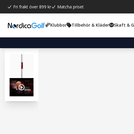
Fri frakt över 899 kr
Matcha priset
Klubbor
Tillbehör & Kläder
Skaft & 