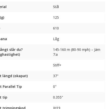
rial
Stål
(g)
125
e
610
bana
Låg
långt slår du?
145-160 m (80-90 mph) – Järn
nghastighet)
7:a
Stiff+
t längd (okapat)
37"
t Parallel Tip
0"
t tip
0.355"
t trimningskod
IH19