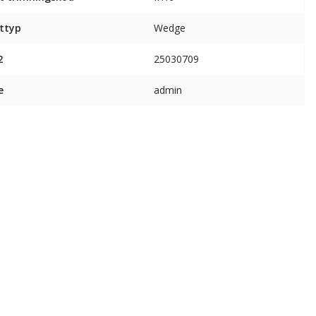
ttyp
Wedge
2
25030709
e
admin