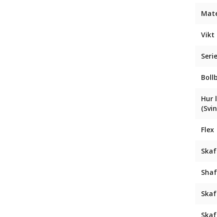
Mate
Vikt 
Seri
Boll
Hur 
(Svi
Flex
Skaf
Shaf
Skaf
Skaf