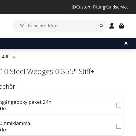
Custom Fitting
Kundservice
Snittbetyg:
4.8
(
röster:
4
)
10 Steel Wedges 0.355"-Stiff+
llbehör
ngångepoxy paket 24h
9 kr
ummiklämma
9 kr