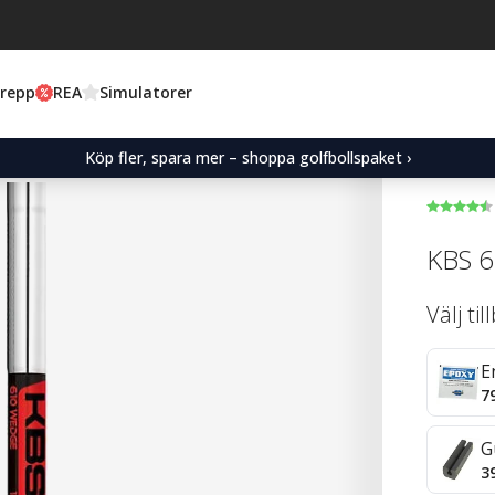
Grepp
REA
Simulatorer
Köp fler, spara mer – shoppa golfbollspaket ›
KBS 6
Välj ti
E
7
G
3