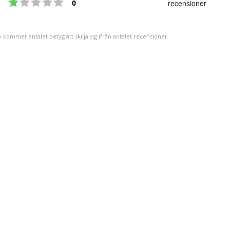
Betyg: 1 utav 5 stjärnor
utav
röster
0
recensioner
5
stjärno
v kommer antalet betyg att skilja sig ifrån antalet recensioner.