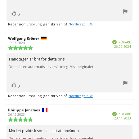
röst(er)
Rösta
0
upp
Recension ursprungligen skriven på
Nordicagolf DE
Recensionsförfattare:
Wolfgang Kröner
Recensionsdatum:
Bekräftad
KÖPARE
19.03.2024
Köpd
26.02.2024
Recensionsbetyg:
5.0
utav
Handtagen är bra för detta pris
Recensionstext:
5
Detta är en automatisk översättning. Visa originalet.
stjärnor
röst(er)
Rösta
0
upp
Recension ursprungligen skriven på
Nordicagolf DE
Recensionsförfattare:
Philippe Janclaes
Recensionsdatum:
Bekräftad
KÖPARE
26.12.2023
Köpd
23.11.2023
Recensionsbetyg:
5.0
utav
Mycket praktisk som kit, lätt att använda.
Recensionstext:
5
Detta är en automatisk översättning. Visa originalet.
stjärnor