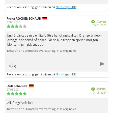
upp
Recension ursprungligen skriven på
Nordicagolf DK
Recensionsförfattare:
Franz ROCKENSCHAUB
Recensionsdatum:
Bekräftad
KÖPARE
27.03.2025
Köpd
05.03.2025
Recensionsbetyg:
3.0
utav
Jag förväntade mig en lite bättre handtagskvalitet. Orange är neon
Recensionstext:
5
orange-bör också påpekas. Får se hur greppen spelar imorgon.
stjärnor
Monteringen gick snabbt!
Detta är en automatisk översättning. Visa originalet.
röst(er)
Rösta
0
upp
Recension ursprungligen skriven på
Nordicagolf DE
Recensionsförfattare:
Dirk Schalude
Recensionsdatum:
Bekräftad
KÖPARE
27.05.2024
Köpd
01.05.2024
Recensionsbetyg:
5.0
utav
Allt fungerade bra
Recensionstext:
5
Detta är en automatisk översättning. Visa originalet.
stjärnor