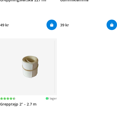
49 kr
39 kr
Betyg:
4.5 utav 5 stjärnor
I lager
Grepptejp 2" - 2.7 m