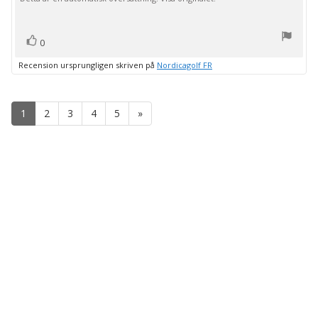
röst(er)
Rösta
0
upp
Recension ursprungligen skriven på
Nordicagolf FR
1
2
3
4
5
»