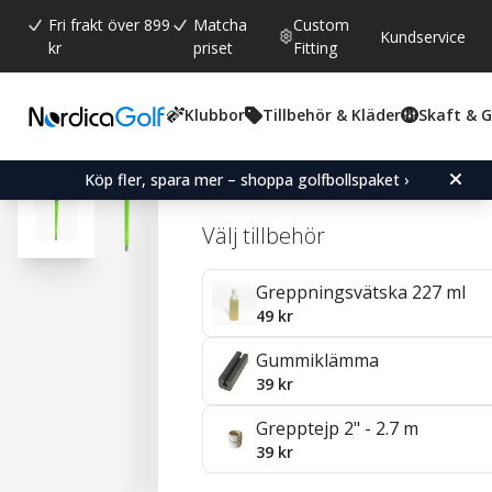
Fri frakt över 899
Matcha
Custom
Kundservice
kr
priset
Fitting
Klubbor
Tillbehör & Kläder
Skaft & 
Snittbetyg:
4.7
(
röster:
41
)
Recensioner (
29
)
Karma Neion II Green Go
Köp fler, spara mer – shoppa golfbollspaket ›
Välj tillbehör
Greppningsvätska 227 ml
49 kr
Gummiklämma
39 kr
Grepptejp 2" - 2.7 m
39 kr