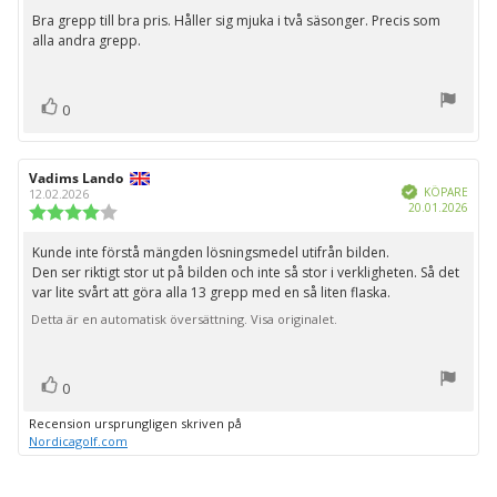
utav
Bra grepp till bra pris. Håller sig mjuka i två säsonger. Precis som
Recensionstext:
5
alla andra grepp.
stjärnor
röst(er)
Rösta
0
upp
Recensionsförfattare:
Vadims Lando
Recensionsdatum:
Bekräftad
KÖPARE
12.02.2026
Köpd
20.01.2026
Recensionsbetyg:
4.0
utav
Kunde inte förstå mängden lösningsmedel utifrån bilden.
Recensionstext:
5
Den ser riktigt stor ut på bilden och inte så stor i verkligheten. Så det
stjärnor
var lite svårt att göra alla 13 grepp med en så liten flaska.
Detta är en automatisk översättning. Visa originalet.
röst(er)
Rösta
0
upp
Recension ursprungligen skriven på
Nordicagolf.com