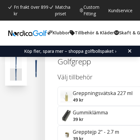
Fri frakt över 899
Matcha
Custom
Kundservice
kr
priset
Fitting
Klubbor
Tillbehör & Kläder
Skaft & 
Snittbetyg:
4.6
(
röster:
2261
)
Recensioner (
1598
)
Karma Blue Velvet Ladie
Köp fler, spara mer – shoppa golfbollspaket ›
Golfgrepp
Välj tillbehör
Greppningsvätska 227 ml
49 kr
Gummiklämma
39 kr
Grepptejp 2" - 2.7 m
39 kr