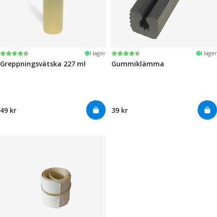
Betyg:
4.6 utav 5 stjärnor
Betyg:
4.6 utav 5 stjärnor
I lager
I lager
Greppningsvätska 227 ml
Gummiklämma
49 kr
39 kr