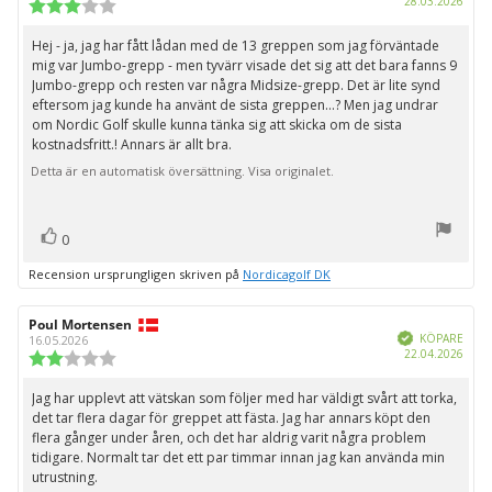
28.03.2026
Recensionsbetyg:
3.0
utav
Hej - ja, jag har fått lådan med de 13 greppen som jag förväntade
Recensionstext:
5
mig var Jumbo-grepp - men tyvärr visade det sig att det bara fanns 9
stjärnor
Jumbo-grepp och resten var några Midsize-grepp. Det är lite synd
eftersom jag kunde ha använt de sista greppen...? Men jag undrar
om Nordic Golf skulle kunna tänka sig att skicka om de sista
kostnadsfritt.! Annars är allt bra.
Detta är en automatisk översättning. Visa originalet.
röst(er)
Rösta
0
upp
Recension ursprungligen skriven på
Nordicagolf DK
Recensionsförfattare:
Poul Mortensen
Recensionsdatum:
Bekräftad
KÖPARE
16.05.2026
Köpd
22.04.2026
Recensionsbetyg:
2.0
utav
Jag har upplevt att vätskan som följer med har väldigt svårt att torka,
Recensionstext:
5
det tar flera dagar för greppet att fästa. Jag har annars köpt den
stjärnor
flera gånger under åren, och det har aldrig varit några problem
tidigare. Normalt tar det ett par timmar innan jag kan använda min
utrustning.