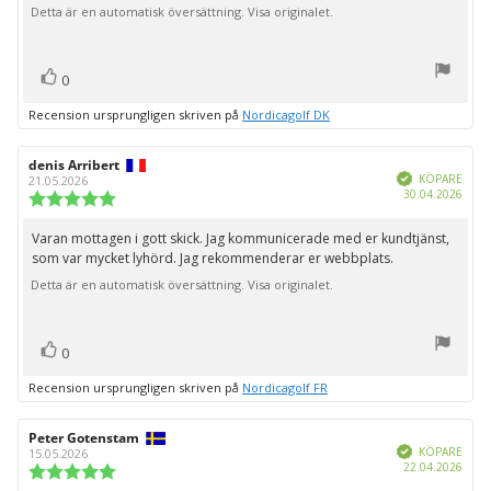
Detta är en automatisk översättning. Visa originalet.
röst(er)
Rösta
0
upp
Recension ursprungligen skriven på
Nordicagolf DK
Recensionsförfattare:
denis Arribert
Recensionsdatum:
Bekräftad
KÖPARE
21.05.2026
Köpd
30.04.2026
Recensionsbetyg:
5.0
utav
Varan mottagen i gott skick. Jag kommunicerade med er kundtjänst,
Recensionstext:
5
som var mycket lyhörd. Jag rekommenderar er webbplats.
stjärnor
Detta är en automatisk översättning. Visa originalet.
röst(er)
Rösta
0
upp
Recension ursprungligen skriven på
Nordicagolf FR
Recensionsförfattare:
Peter Gotenstam
Recensionsdatum:
Bekräftad
KÖPARE
15.05.2026
Köpd
22.04.2026
Recensionsbetyg:
5.0