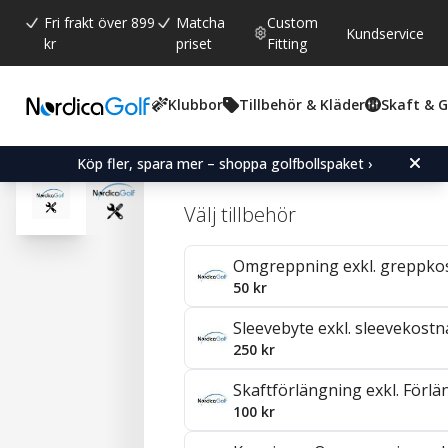
Fri frakt över 899
Matcha
Custom
Kundservice
kr
priset
Fitting
Klubbor
Tillbehör & Kläder
Skaft & 
Snittbetyg:
4.9
(
röster:
12
)
Recensioner (
3
)
Verkstadsärende
Köp fler, spara mer – shoppa golfbollspaket ›
Välj tillbehör
Omgreppning exkl. greppko
50 kr
Sleevebyte exkl. sleevekostn
250 kr
Skaftförlängning exkl. Förl
100 kr