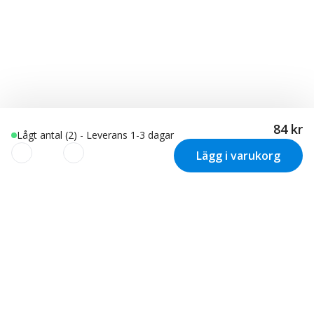
84 kr
Lågt antal (2) - Leverans 1-3 dagar
Lägg i varukorg
Vi använder cookies för att
skräddarsy din upplevelse!
Nyhetsbrev
Vi använder cookies för att skräddarsy och optimera din