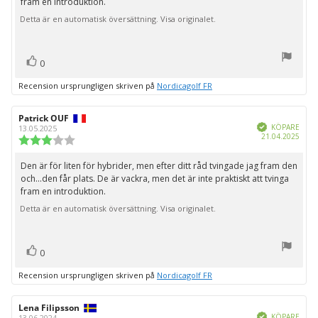
fram en introduktion.
Detta är en automatisk översättning. Visa originalet.
röst(er)
Rösta
0
upp
Recension ursprungligen skriven på
Nordicagolf FR
Recensionsförfattare:
Patrick OUF
Recensionsdatum:
Bekräftad
KÖPARE
13.05.2025
Köpd
21.04.2025
Recensionsbetyg:
3.0
utav
Den är för liten för hybrider, men efter ditt råd tvingade jag fram den
Recensionstext:
5
och...den får plats. De är vackra, men det är inte praktiskt att tvinga
stjärnor
fram en introduktion.
Detta är en automatisk översättning. Visa originalet.
röst(er)
Rösta
0
upp
Recension ursprungligen skriven på
Nordicagolf FR
Recensionsförfattare:
Lena Filipsson
Recensionsdatum:
Bekräftad
KÖPARE
13.06.2024