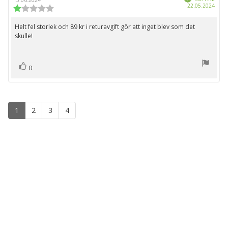
Köpd
22.05.2024
Recensionsbetyg:
1.0
utav
Helt fel storlek och 89 kr i returavgift gör att inget blev som det
Recensionstext:
5
skulle!
stjärnor
röst(er)
Rösta
0
upp
1
2
3
4