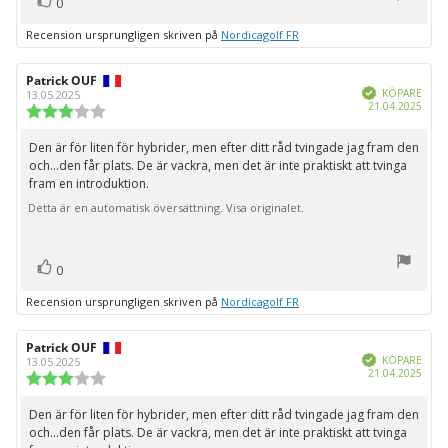
Rösta
0
upp
Recension ursprungligen skriven på
Nordicagolf FR
Recensionsförfattare:
Patrick OUF
Recensionsdatum:
Bekräftad
KÖPARE
13.05.2025
Köpd
21.04.2025
Recensionsbetyg:
3.0
utav
Den är för liten för hybrider, men efter ditt råd tvingade jag fram den
Recensionstext:
5
och...den får plats. De är vackra, men det är inte praktiskt att tvinga
stjärnor
fram en introduktion.
Detta är en automatisk översättning. Visa originalet.
röst(er)
Rösta
0
upp
Recension ursprungligen skriven på
Nordicagolf FR
Recensionsförfattare:
Patrick OUF
Recensionsdatum:
Bekräftad
KÖPARE
13.05.2025
Köpd
21.04.2025
Recensionsbetyg:
3.0
utav
Den är för liten för hybrider, men efter ditt råd tvingade jag fram den
Recensionstext:
5
och...den får plats. De är vackra, men det är inte praktiskt att tvinga
stjärnor