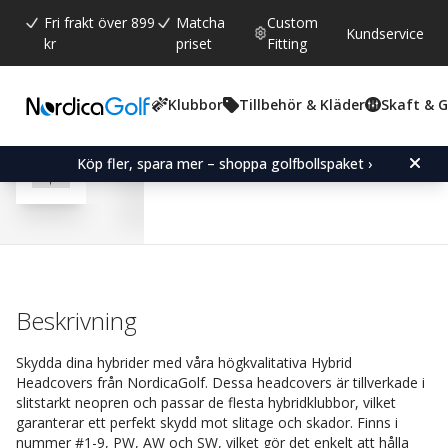
Fri frakt över 899
Matcha
Custom
Kundservice
kr
priset
Fitting
Klubbor
Tillbehör & Kläder
Skaft & 
Snittbetyg:
4.0
(
röster:
23
)
Recensioner (
17
)
Hybrid Headcover-Svart
Köp fler, spara mer – shoppa golfbollspaket ›
Beskrivning
Skydda dina hybrider med våra högkvalitativa Hybrid
Headcovers från NordicaGolf. Dessa headcovers är tillverkade i
slitstarkt neopren och passar de flesta hybridklubbor, vilket
garanterar ett perfekt skydd mot slitage och skador. Finns i
nummer #1-9, PW, AW och SW, vilket gör det enkelt att hålla