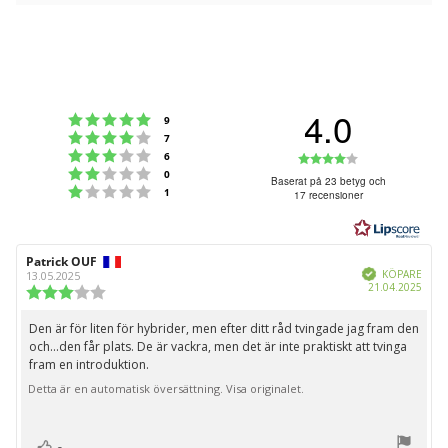
4.0
Betyg: 5 utav 5 stjärnor
röster
9
Betyg: 4 utav 5 stjärnor
röster
7
Betyg: 3 utav 5 stjärnor
Betyg:
röster
6
Betyg: 2 utav 5 stjärnor
röster
0
4.0
Baserat på 23 betyg och
Betyg: 1 utav 5 stjärnor
röster
1
17 recensioner
utav
5
stjärnor
Recensionsförfattare:
Patrick OUF
Recensionsdatum:
Bekräftad
KÖPARE
13.05.2025
Köpd
21.04.2025
Recensionsbetyg:
3.0
utav
Den är för liten för hybrider, men efter ditt råd tvingade jag fram den
Recensionstext:
5
och...den får plats. De är vackra, men det är inte praktiskt att tvinga
stjärnor
fram en introduktion.
Detta är en automatisk översättning. Visa originalet.
röst(er)