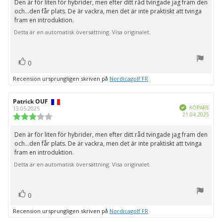
Den är för liten för hybrider, men efter ditt råd tvingade jag fram den
Recensionstext:
5
och...den får plats. De är vackra, men det är inte praktiskt att tvinga
stjärnor
fram en introduktion.
Detta är en automatisk översättning. Visa originalet.
röst(er)
Rösta
0
upp
Recension ursprungligen skriven på
Nordicagolf FR
Recensionsförfattare:
Patrick OUF
Recensionsdatum:
Bekräftad
KÖPARE
13.05.2025
Köpd
21.04.2025
Recensionsbetyg:
3.0
utav
Den är för liten för hybrider, men efter ditt råd tvingade jag fram den
Recensionstext:
5
och...den får plats. De är vackra, men det är inte praktiskt att tvinga
stjärnor
fram en introduktion.
Detta är en automatisk översättning. Visa originalet.
röst(er)
Rösta
0
upp
Recension ursprungligen skriven på
Nordicagolf FR