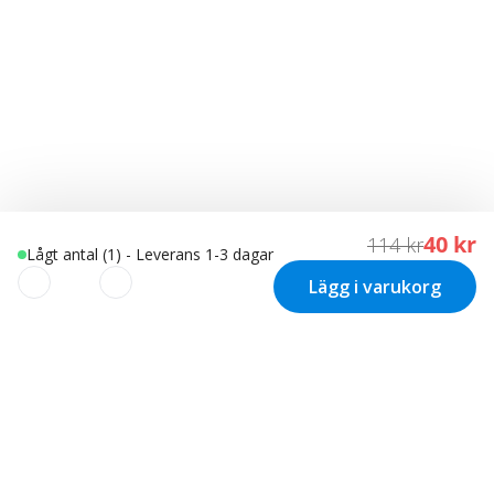
40 kr
114 kr
Lågt antal (1) - Leverans 1-3 dagar
Lägg i varukorg
Vi använder cookies för att
skräddarsy din upplevelse!