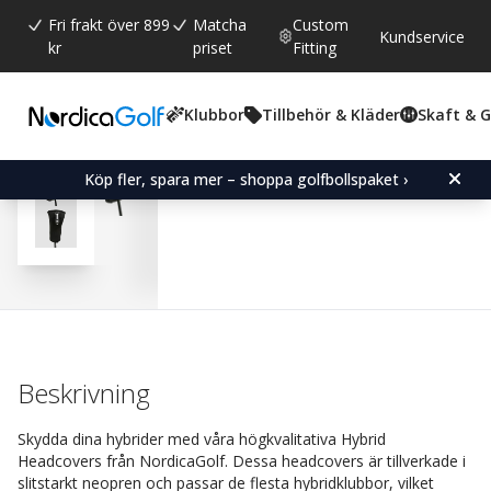
Fri frakt över 899
Matcha
Custom
Kundservice
kr
priset
Fitting
Klubbor
Tillbehör & Kläder
Skaft & 
Snittbetyg:
4.0
(
röster:
23
)
Recensioner (
17
)
Hybrid Headcover Oversi
Köp fler, spara mer – shoppa golfbollspaket ›
Beskrivning
Skydda dina hybrider med våra högkvalitativa Hybrid
Headcovers från NordicaGolf. Dessa headcovers är tillverkade i
slitstarkt neopren och passar de flesta hybridklubbor, vilket