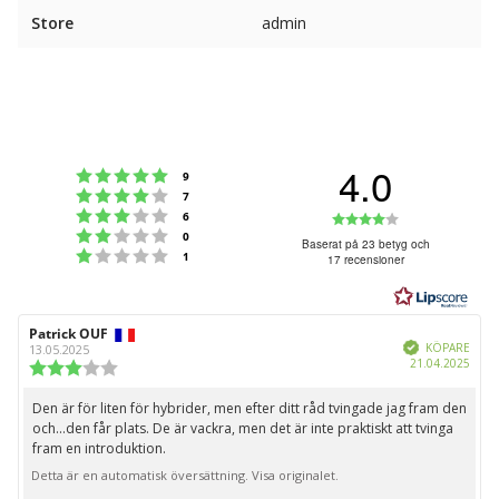
Store
admin
4.0
Betyg: 5 utav 5 stjärnor
röster
9
Betyg: 4 utav 5 stjärnor
röster
7
Betyg: 3 utav 5 stjärnor
Betyg:
röster
6
Betyg: 2 utav 5 stjärnor
röster
0
4.0
Baserat på 23 betyg och
Betyg: 1 utav 5 stjärnor
röster
1
17 recensioner
utav
5
stjärnor
Recensionsförfattare:
Patrick OUF
Recensionsdatum:
Bekräftad
KÖPARE
13.05.2025
Köpd
21.04.2025
Recensionsbetyg:
3.0
utav
Den är för liten för hybrider, men efter ditt råd tvingade jag fram den
Recensionstext:
5
och...den får plats. De är vackra, men det är inte praktiskt att tvinga
stjärnor
fram en introduktion.
Detta är en automatisk översättning. Visa originalet.