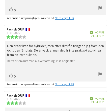
röst(er)
Rösta
0
upp
Recension ursprungligen skriven på
Nordicagolf FR
Recensionsförfattare:
Patrick OUF
Recensionsdatum:
Bekräftad
KÖPARE
13.05.2025
Köpd
21.04.2025
Recensionsbetyg:
3.0
utav
Den är för liten för hybrider, men efter ditt råd tvingade jag fram den
Recensionstext:
5
och...den får plats. De är vackra, men det är inte praktiskt att tvinga
stjärnor
fram en introduktion.
Detta är en automatisk översättning. Visa originalet.
röst(er)
Rösta
0
upp
Recension ursprungligen skriven på
Nordicagolf FR
Recensionsförfattare:
Patrick OUF
Recensionsdatum:
Bekräftad
KÖPARE
13.05.2025
Köpd
21.04.2025
Recensionsbetyg:
3.0
utav