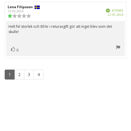
Recensionsförfattare:
Lena Filipsson
Recensionsdatum:
Bekräftad
KÖPARE
13.06.2024
Köpd
22.05.2024
Recensionsbetyg:
1.0
utav
Helt fel storlek och 89 kr i returavgift gör att inget blev som det
Recensionstext:
5
skulle!
stjärnor
röst(er)
Rösta
0
upp
1
2
3
4