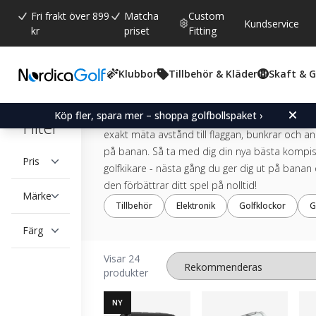
Fri frakt över 899
Matcha
Custom
Kundservice
kr
priset
Fitting
Golfkikare
Klubbor
Tillbehör & Kläder
Skaft & 
Ta din golfrunda till nästa nivå med en golfkika
Köp fler, spara mer – shoppa golfbollspaket ›
NordicaGolf. Med en pålitlig golfkikare kan du 
Filter
exakt mäta avstånd till flaggan, bunkrar och a
på banan. Så ta med dig din nya bästa kompis
Pris
golfkikare - nästa gång du ger dig ut på banan
den förbättrar ditt spel på nolltid!
Märke
Tillbehör
Elektronik
Golfklockor
G
Färg
Visar 24
produkter
NY