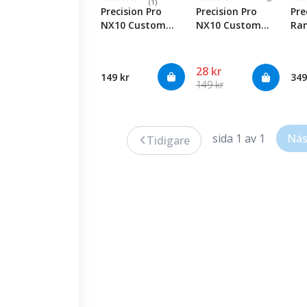
(1)
Precision Pro
Precision Pro
Pre
NX10 Custom
NX10 Custom
Ran
Skins - Skeleton
Skins -
Har
Golfer
Colorblock Brown
Dal
28 kr
149 kr
349
149 kr
sida 1 av 1
Näs
Tidigare