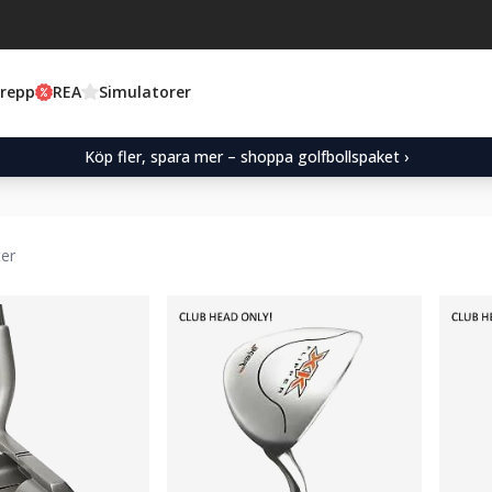
Grepp
REA
Simulatorer
Köp fler, spara mer – shoppa golfbollspaket ›
ter