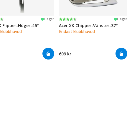
:
av 5 stjärnor
Betyg:
4.5 utav 5 stjärnor
I lager
I lager
K Flipper-Höger-46°
Acer XK Chipper-Vänster-37°
 klubbhuvud
Endast klubbhuvud
609 kr