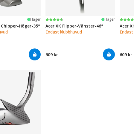
järnor
Betyg:
4.5 utav 5 stjärnor
Betyg
4.5 ut
I lager
I lager
e Chipper-Höger-35°
Acer XK Flipper-Vänster-46°
Acer X
uvud
Endast klubbhuvud
Endast
609 kr
609 kr