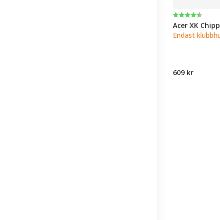
Betyg:
4.5 utav 5 st
Acer XK Chip
Endast klubbh
609 kr