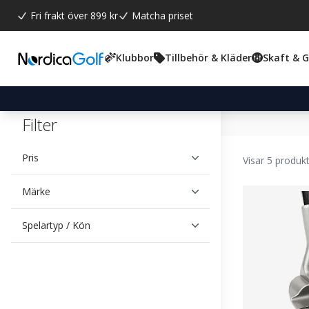
Fri frakt över 899 kr
Matcha priset
Klubbor
Tillbehör & Kläder
Skaft & 
Filter
Pris
Visar 5 produk
Märke
Spelartyp / Kön