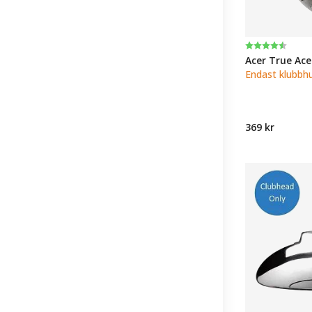
Betyg:
4.3 utav 5 st
Acer True Ac
Endast klubbh
369 kr