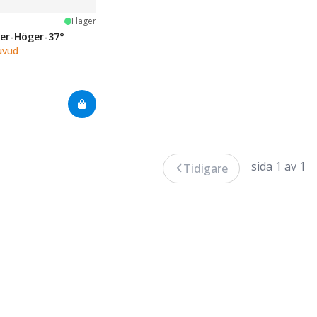
järnor
I lager
per-Höger-37°
uvud
sida 1 av 1
Tidigare