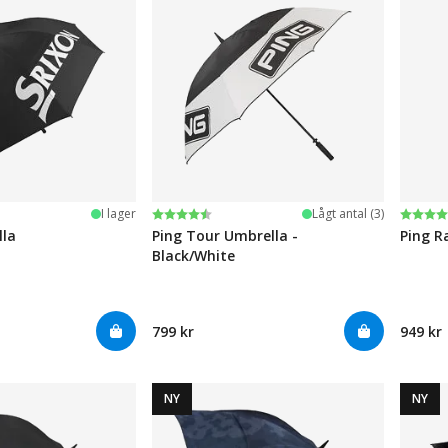
järnor
Betyg:
4.4 utav 5 stjärnor
Betyg
4.4 ut
I lager
Lågt antal (3)
lla
Ping Tour Umbrella -
Ping R
Black/White
799 kr
949 kr
NY
NY