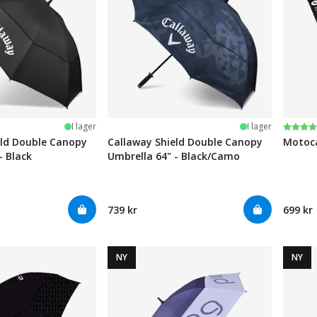
Betyg
5.0 ut
I lager
I lager
eld Double Canopy
Callaway Shield Double Canopy
Motoca
- Black
Umbrella 64" - Black/Camo
739 kr
699 kr
NY
NY