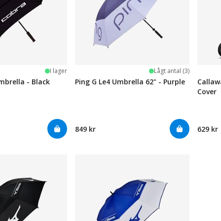
I lager
Lågt antal (3)
brella - Black
Ping G Le4 Umbrella 62" - Purple
Callaw
Cover
849 kr
629 kr