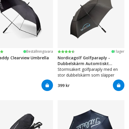
:
av 5 stjärnor
Betyg:
4.7 utav 5 stjärnor
Beställningsvara
I lager
ddy Clearview Umbrella
Nordicagolf Golfparaply -
Dubbelskärm Automtiskt
Öppning
Stormsäkert golfparaply med en
stor dubbelskärm som släpper
genom vinden.
399 kr