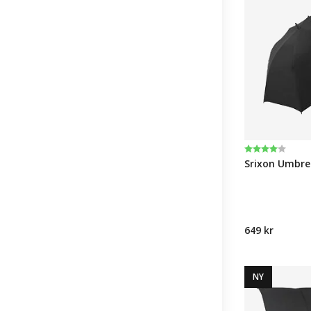
Betyg:
4.0 utav 5 st
Srixon Umbre
649 kr
NY