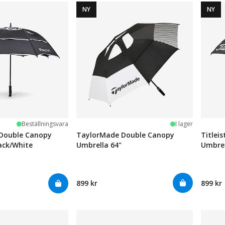
NY
NY
järnor
Beställningsvara
I lager
 Double Canopy
TaylorMade Double Canopy
Titlei
ack/White
Umbrella 64"
Umbrel
899 kr
899 kr