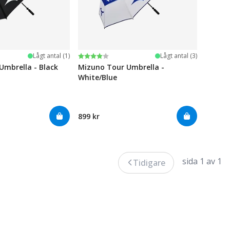
järnor
Betyg:
4.0 utav 5 stjärnor
Lågt antal (1)
Lågt antal (3)
Umbrella - Black
Mizuno Tour Umbrella -
White/Blue
899 kr
sida 1 av 1
Tidigare