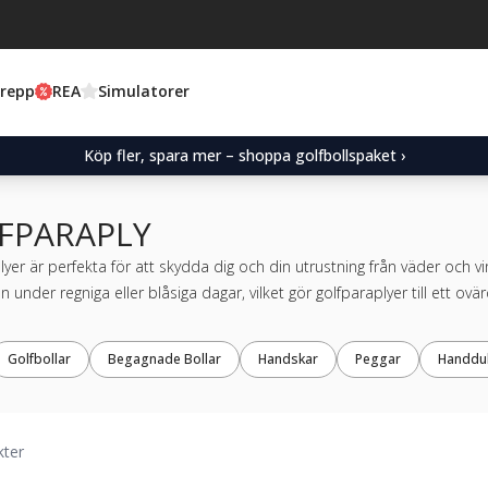
Grepp
REA
Simulatorer
Köp fler, spara mer – shoppa golfbollspaket ›
FPARAPLY
yer är perfekta för att skydda dig och din utrustning från väder och v
n under regniga eller blåsiga dagar, vilket gör golfparaplyer till ett ovä
Golfbollar
Begagnade Bollar
Handskar
Peggar
Handdu
kter