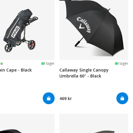
:
av 5 stjärnor
I lager
I lager
ain Cape - Black
Callaway Single Canopy
Umbrella 60" - Black
469 kr