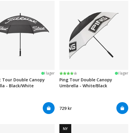
Betyg:
4.0 utav 5 stjärnor
I lager
I lager
st Tour Double Canopy
Ping Tour Double Canopy
la - Black/White
Umbrella - White/Black
729 kr
NY