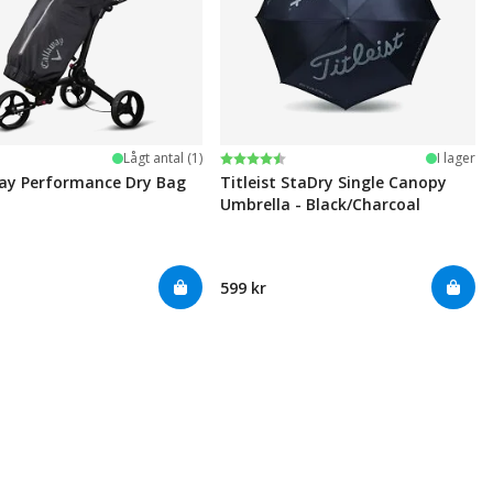
Betyg:
4.8 utav 5 stjärnor
Lågt antal (1)
I lager
ay Performance Dry Bag
Titleist StaDry Single Canopy
Umbrella - Black/Charcoal
599 kr