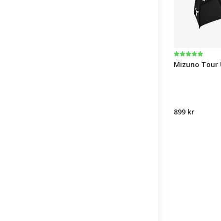
Betyg:
5.0 utav 5 st
Mizuno Tour 
899 kr