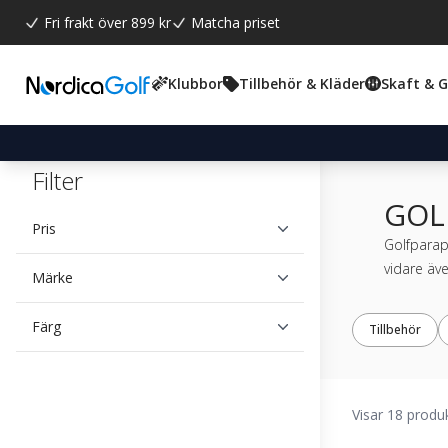
Fri frakt över 899 kr
Matcha priset
Klubbor
Tillbehör & Kläder
Skaft & 
Filter
GOL
Pris
Golfparapl
vidare äve
Märke
Färg
Tillbehör
Visar 18 produ