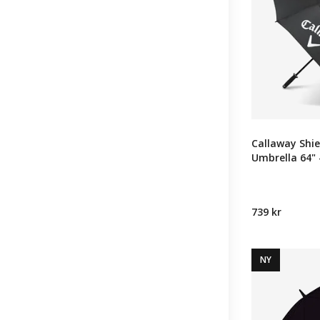
Callaway Shi
Umbrella 64" 
739 kr
NY