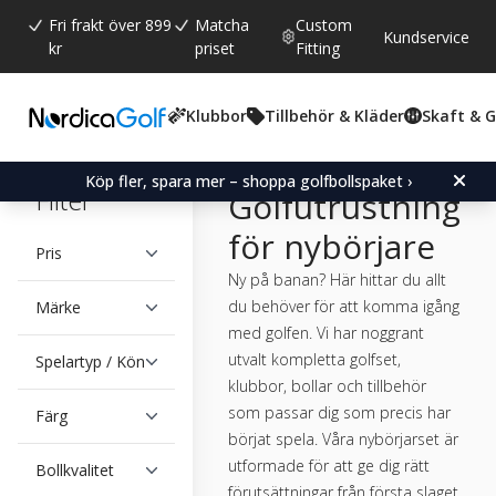
Fri frakt över 899
Matcha
Custom
Kundservice
kr
priset
Fitting
Klubbor
Tillbehör & Kläder
Skaft & 
Köp fler, spara mer – shoppa golfbollspaket ›
Filter
Golfutrustning
för nybörjare
Pris
Ny på banan? Här hittar du allt
du behöver för att komma igång
Märke
med golfen. Vi har noggrant
utvalt kompletta golfset,
Spelartyp / Kön
klubbor, bollar och tillbehör
som passar dig som precis har
Färg
börjat spela. Våra nybörjarset är
utformade för att ge dig rätt
Bollkvalitet
förutsättningar från första slaget