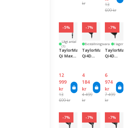
kr
13
699 kr
-5%
-7%
-7%
Lågt antal
Beställningsvara
I lager
(1)
TaylorMade
TaylorMade
TaylorMad
Qi Max
Qi4D
Qi4D
HL Iron
Max Lite
Max
Set
Women's
Driver
Fairway
12
4
6
999
184
974
kr
kr
kr
13
4 499
7 499
699 kr
kr
kr
-7%
-7%
-7%