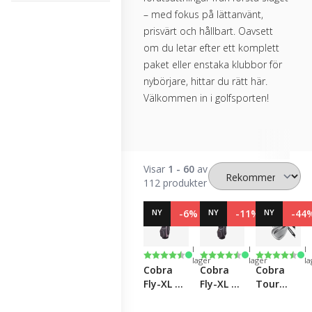
– med fokus på lättanvänt,
prisvärt och hållbart. Oavsett
om du letar efter ett komplett
paket eller enstaka klubbor för
nybörjare, hittar du rätt här.
Välkommen in i golfsporten!
Visar
1 - 60
av
112 produkter
NY
-6%
NY
-11%
NY
-44
I
I
I
Betyg:
4.8 utav 5 stjärnor
Betyg:
4.8 utav 5 stjärnor
Betyg:
4.3 utav 5 
lager
lager
l
Cobra
Cobra
Cobra
Fly-XL 25
Fly-XL 25
Tour
Box Set -
Box Set
Trusty
Women's
Wedge 3