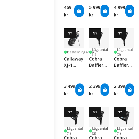
60" -
Complete
Complete
469
5 999
4 999
Black
Set
Set
kr
kr
kr
NY
NY
NY
Lågt antal
Lågt antal
Beställningsvara
(1)
(2)
Callaway
Cobra
Cobra
XJ-1
Baffler
Baffler
Junior 5-
Hybrid -
Hybrid
Piece
Women's
Complete
3 499
2 399
2 399
Set
kr
kr
kr
NY
NY
NY
Lågt antal
Lågt antal
Lågt antal
(1)
(2)
(1)
Cobra
Cobra
Cobra