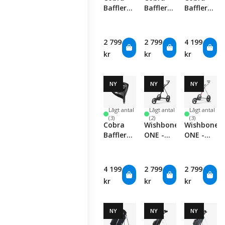
Baffler
Baffler
Baffler
Fairway -
Fairway
Offset
Women's
Driver -
Women's
2 799
2 799
4 199
kr
kr
kr
NY
NY
NY
Lågt antal
Lågt antal
Lågt antal
(3)
(2)
(3)
Cobra
Wishbone
Wishbone
Baffler
ONE -
ONE -
Offset
Charcoal/Black
White/Red
Driver
4 199
2 799
2 799
kr
kr
kr
NY
NY
NY