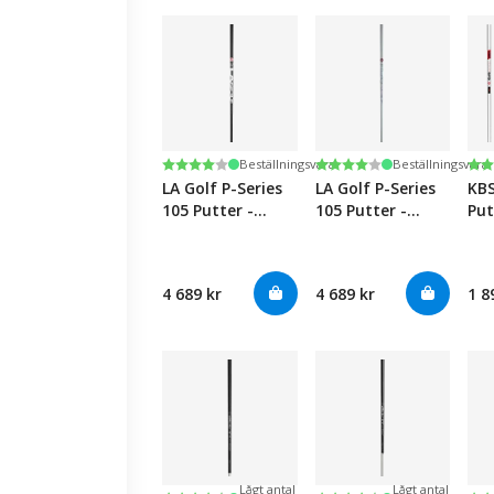
Betyg:
4.0 utav 5 stjärnor
Betyg:
4.0 utav 5 stjärnor
Be
4.6
Beställningsvara
Beställningsvara
LA Golf P-Series
LA Golf P-Series
KBS
105 Putter -
105 Putter -
Put
Black
White
4 689 kr
4 689 kr
1 8
Lågt antal
Lågt antal