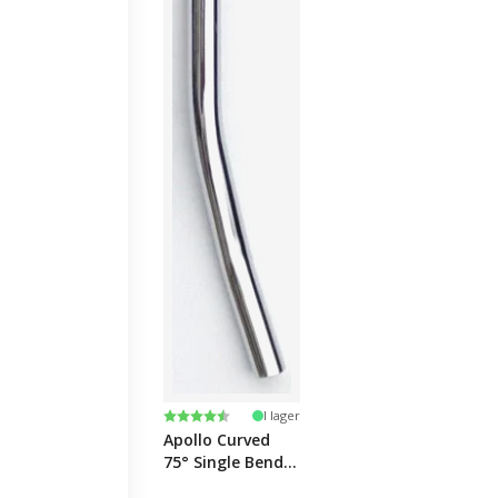
Betyg:
4.6 utav 5 stjärnor
I lager
Apollo Curved
75° Single Bend
Stål Putter-