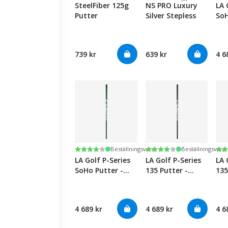
SteelFiber 125g
NS PRO Luxury
LA 
Putter
Silver Stepless
SoH
Bla
739 kr
639 kr
4 6
Betyg:
4.0 utav 5 stjärnor
Betyg:
4.0 utav 5 stjärnor
Be
4.0
Beställningsvara
Beställningsvara
LA Golf P-Series
LA Golf P-Series
LA 
SoHo Putter -
135 Putter -
135
Green
Black
Wh
4 689 kr
4 689 kr
4 6