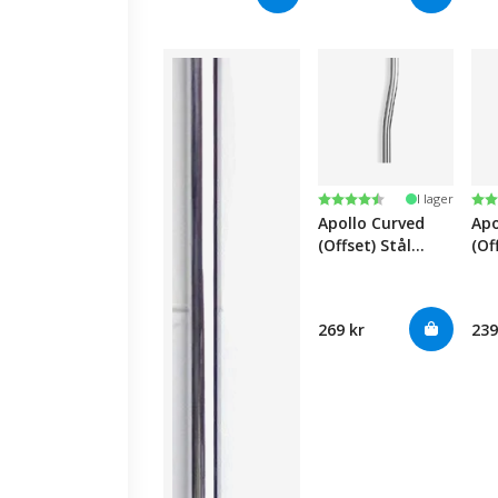
Betyg:
4.6 utav 5 stjärnor
Be
4.6
I lager
Apollo Curved
Apo
(Offset) Stål
(Of
Putter-Putter
Ri
Stå
Put
269 kr
239