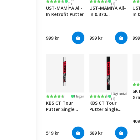
Betyg:
4.8 utav 5 stjärnor
Betyg:
4.8 utav 5 stjärnor
Be
4.8
(1)
(1)
UST-MAMIYA All-
UST-MAMIYA All-
UST
In Retrofit Putter
In 0.370
In 
Graphite/Steel
Put
Straight Tip
Putter
999 kr
999 kr
999
Be
4.2
SK 
Lågt antal
Betyg:
4.8 utav 5 stjärnor
Betyg:
4.8 utav 5 stjärnor
I lager
Gra
(1)
KBS CT Tour
KBS CT Tour
We
Putter Single
Putter Single
Sh
Bend 0.355 -
Bend 0.355 -
409
Chrome
Black Gloss
519 kr
689 kr