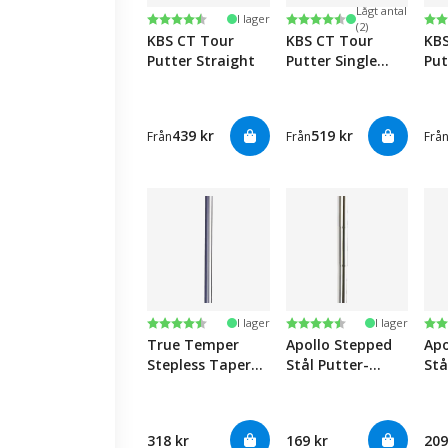
Lågt antal
Betyg:
4.8 utav 5 stjärnor
Betyg:
4.8 utav 5 stjärnor
Be
4.8
I lager
(2)
KBS CT Tour
KBS CT Tour
KB
Putter Straight
Putter Single
Put
Bend
Be
439 kr
519 kr
Från
Från
Frå
Betyg:
4.6 utav 5 stjärnor
Betyg:
4.7 utav 5 stjärnor
Be
4.8
I lager
I lager
True Temper
Apollo Stepped
Apo
Stepless Taper
Stål Putter-
Stå
Stål 0.355"
Putter
Put
Putter-Putter
318 kr
169 kr
209