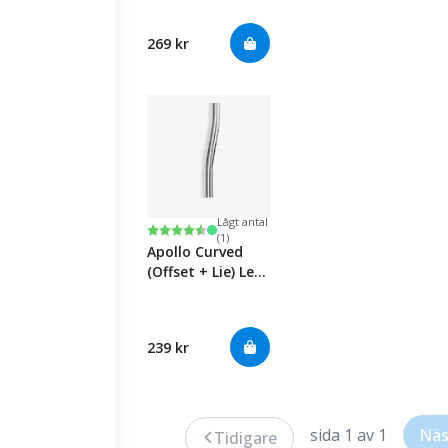
Putter
269 kr
Lågt antal
Betyg:
4.6 utav 5 stjärnor
(1)
Apollo Curved
(Offset + Lie) Left
Handed Stål
Putter-Putter
239 kr
sida 1 av 1
Näs
Tidigare