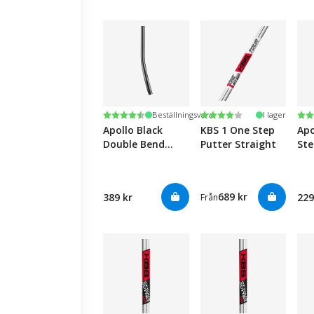
Betyg:
4.6 utav 5 stjärnor
Betyg:
4.0 utav 5 stjärnor
Be
4.6
Beställningsvara
I lager
Apollo Black
KBS 1 One Step
Apo
Double Bend
Putter Straight
Ste
(Offset+Lie)
Bla
Putter Shaft -
Sh
Right Hand
689 kr
389 kr
229
Från