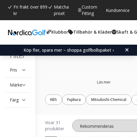
Fri frakt över 899
Matcha
Custom
Kundservice
kr
priset
Fitting
Klubbor
Tillbehör & Kläder
Skaft & 
Putterskaft
Köp fler, spara mer – shoppa golfbollspaket ›
Filter
Pris
Läs mer
Märke
Färg
KBS
Fujikura
Mitsubishi-Chemical
Visar 31
produkter