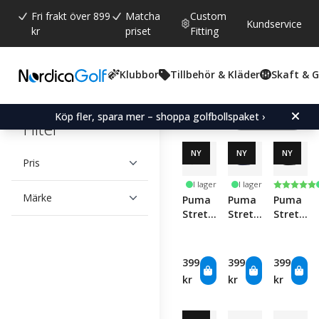
Fri frakt över 899
Matcha
Custom
Kundservice
kr
priset
Fitting
Klubbor
Tillbehör & Kläder
Skaft & 
Visar 6
Köp fler, spara mer – shoppa golfbollspaket ›
produkter
Filter
NY
NY
NY
Pris
Betyg:
5.0 utav
I lager
I lager
Märke
Puma
Puma
Puma
Stretch
Stretch
Stretch
Weave
Weave
Weave
Belt -
Belt -
Belt -
White
Deep
Puma
399
399
399
Glow
Navy
Black
kr
kr
kr