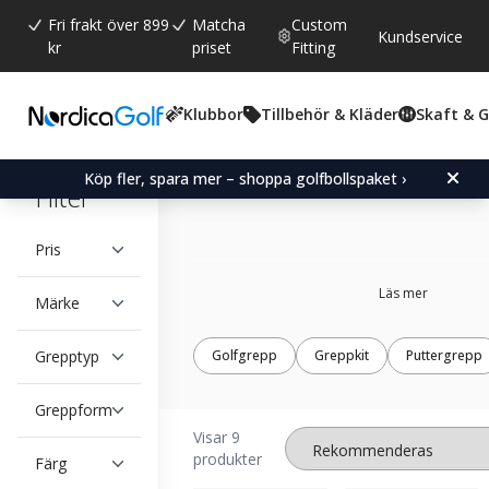
Fri frakt över 899
Matcha
Custom
Kundservice
kr
priset
Fitting
Klubbor
Tillbehör & Kläder
Skaft & 
Träningsgrepp
Köp fler, spara mer – shoppa golfbollspaket ›
Filter
Pris
Läs mer
Märke
Grepptyp
Golfgrepp
Greppkit
Puttergrepp
Greppform
Visar 9
produkter
Färg