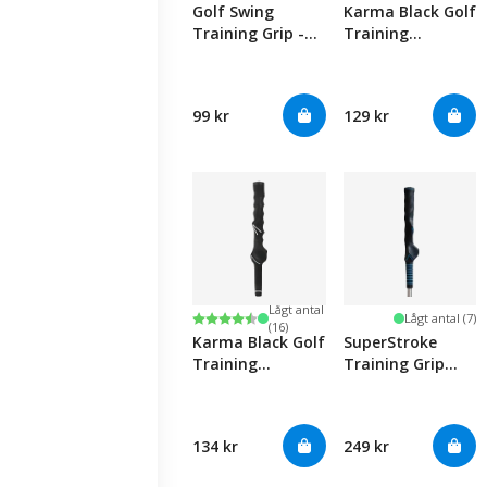
Golf Swing
Karma Black Golf
Training Grip -
Training
Orange
Golfgrepp (Right
Hand)
99 kr
129 kr
Lågt antal
Betyg:
4.3 utav 5 stjärnor
Lågt antal (7)
(16)
Karma Black Golf
SuperStroke
Training
Training Grip
Undersize 0.560"
Right Hand -
Golfgrepp
Standard
134 kr
249 kr