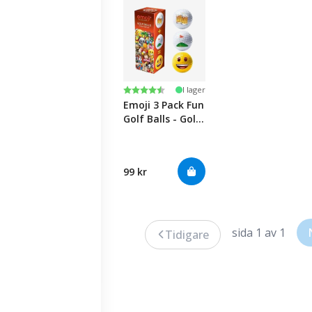
Betyg:
4.5 utav 5 stjärnor
I lager
Emoji 3 Pack Fun
Golf Balls - Golf
/ Beer / Happy
99 kr
sida 1 av 1
Tidigare