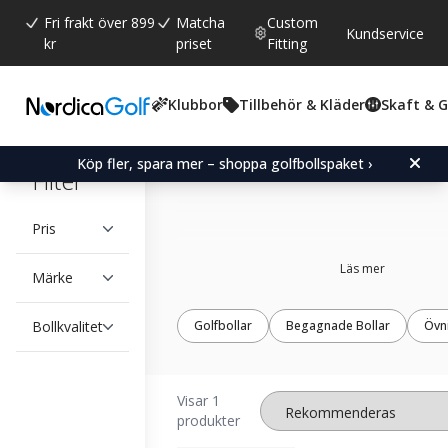
Fri frakt över 899
Matcha
Custom
Kundservice
kr
priset
Fitting
Klubbor
Tillbehör & Kläder
Skaft & 
Emoji golfbollar
Köp fler, spara mer – shoppa golfbollspaket ›
Filter
Pris
Läs mer
Märke
Bollkvalitet
Golfbollar
Begagnade Bollar
Övn
Visar 1
produkter