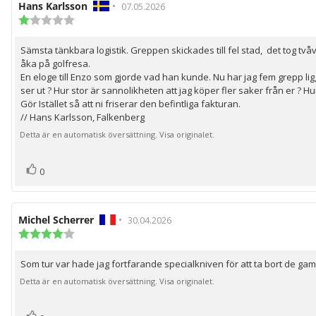
Recensionsförfattare:
Hans Karlsson
•
Recensionsdatum:
07.05.2026
Recensionsbetyg:
1.0
utav
Sämsta tänkbara logistik. Greppen skickades till fel stad, det tog tv
Recensionstext:
5
åka på golfresa.
stjärnor
En eloge till Enzo som gjorde vad han kunde. Nu har jag fem grepp li
ser ut ? Hur stor är sannolikheten att jag köper fler saker från er ? Hu
Gör Istället så att ni friserar den befintliga fakturan.
// Hans Karlsson, Falkenberg
Detta är en automatisk översättning. Visa originalet.
röst(er)
Rösta
0
upp
Recensionsförfattare:
Michel Scherrer
•
Recensionsdatum:
30.04.2026
Recensionsbetyg:
4.0
utav
Som tur var hade jag fortfarande specialkniven för att ta bort de gam
Recensionstext:
5
stjärnor
Detta är en automatisk översättning. Visa originalet.
röst(er)