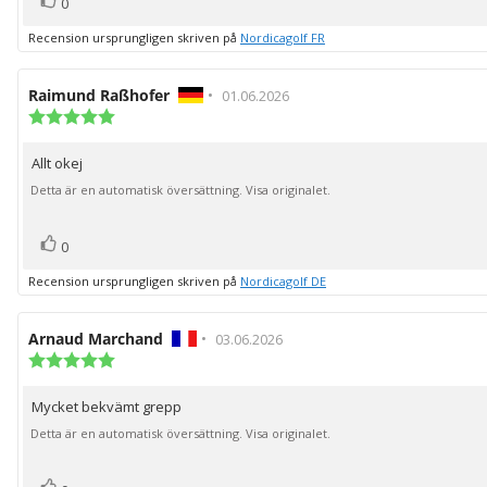
Rösta
0
upp
Recension ursprungligen skriven på
Nordicagolf FR
Recensionsförfattare:
Raimund Raßhofer
•
Recensionsdatum:
01.06.2026
Recensionsbetyg:
5.0
utav
Allt okej
Recensionstext:
5
stjärnor
Detta är en automatisk översättning. Visa originalet.
röst(er)
Rösta
0
upp
Recension ursprungligen skriven på
Nordicagolf DE
Recensionsförfattare:
Arnaud Marchand
•
Recensionsdatum:
03.06.2026
Recensionsbetyg:
5.0
utav
Mycket bekvämt grepp
Recensionstext:
5
stjärnor
Detta är en automatisk översättning. Visa originalet.
röst(er)