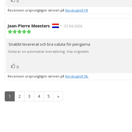
Rösta
0
upp
Recension ursprungligen skriven på
Nordicagolf FR
Recensionsförfattare:
Jean-Pierre Meesters
•
Recensionsdatum:
23.04.2026
Recensionsbetyg:
5.0
utav
Snabbt levererat och bra valuta för pengarna
Recensionstext:
5
stjärnor
Detta är en automatisk översättning. Visa originalet.
röst(er)
Rösta
0
upp
Recension ursprungligen skriven på
Nordicagolf NL
1
2
3
4
5
»