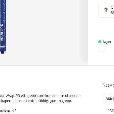
G
3
I lager
Spec
Tour Wrap 2G ett grepp som kombinerar utseendet
Mär
skaperna hos ett extra klibbigt gummigrepp.
Färg
ordicaGolf.