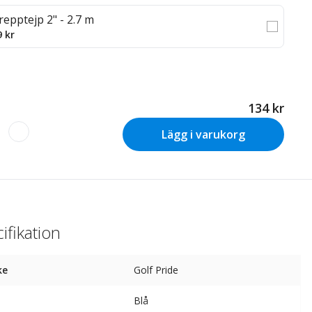
repptejp 2" - 2.7 m
9 kr
134 kr
Lägg i varukorg
ifikation
ke
Golf Pride
Blå