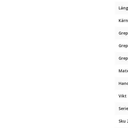
Läng
Kär
Gre
Grep
Gre
Mate
Hand
Vikt 
Seri
Sku 