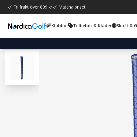
Fri frakt över 899 kr
Matcha priset
Klubbor
Tillbehör & Kläder
Skaft & 