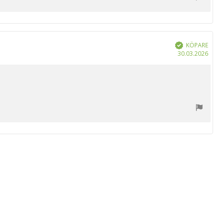
KÖPARE
Bekräftad
Köp
30.03.2026