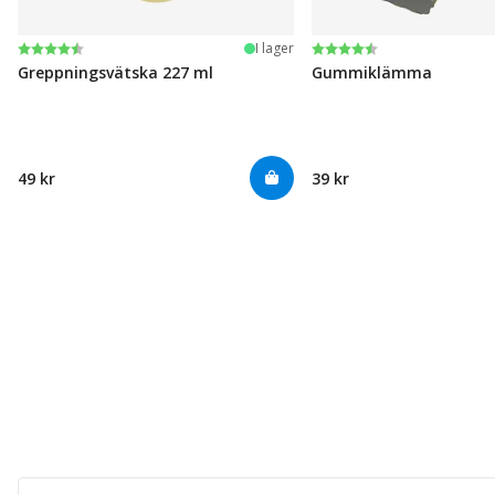
Betyg:
4.6 utav 5 stjärnor
Betyg:
4.6 utav 5 stjärnor
I lager
Greppningsvätska 227 ml
Gummiklämma
49 kr
39 kr