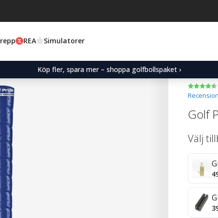
Grepp
REA
Simulatorer
Köp fler, spara mer – shoppa golfbollspaket ›
Recension
Golf 
Välj ti
G
4
G
3