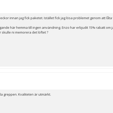
åveckor innan jag fick paketet. Istället fick jag lösa problemet genom att
ggande här hemma till ingen användning. Enzo har erbjudit 15% rabatt om ja
r skulle ni memorera det löftet ?
la greppen. Kvaliteten är utmärkt.