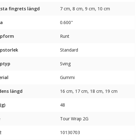
sta fingrets längd
7 cm, 8 cm, 9 cm, 10 cm
na
0.600"
ppform
Runt
pstorlek
Standard
pptyp
Sving
rial
Gummi
ens längd
16 cm, 17 cm, 18 cm, 19 cm
(g)
48
e
Tour Wrap 2G
2
10130703