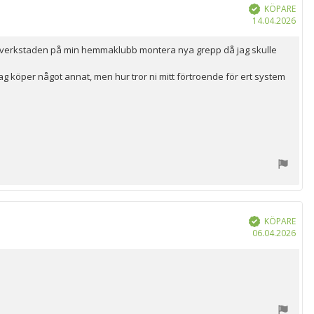
KÖPARE
Bekräftad
Köp
14.04.2026
 låta verkstaden på min hemmaklubb montera nya grepp då jag skulle
g köper något annat, men hur tror ni mitt förtroende för ert system
KÖPARE
Bekräftad
Köp
06.04.2026