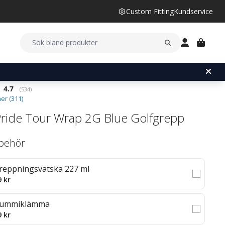
Custom Fitting
Kundservice
Snittbetyg:
4.7
(
röster:
534
)
er (
311
)
Pride Tour Wrap 2G Blue Golfgrepp
llbehör
reppningsvätska 227 ml
9 kr
ummiklämma
9 kr