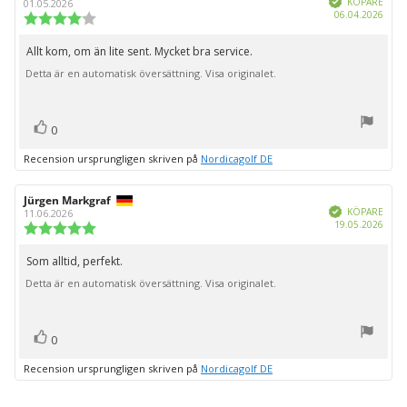
KÖPARE
01.05.2026
Köpd
06.04.2026
Recensionsbetyg:
4.0
utav
Allt kom, om än lite sent. Mycket bra service.
Recensionstext:
5
Detta är en automatisk översättning. Visa originalet.
stjärnor
röst(er)
Rösta
0
upp
Recension ursprungligen skriven på
Nordicagolf DE
Recensionsförfattare:
Jürgen Markgraf
Recensionsdatum:
Bekräftad
KÖPARE
11.06.2026
Köpd
19.05.2026
Recensionsbetyg:
5.0
utav
Som alltid, perfekt.
Recensionstext:
5
Detta är en automatisk översättning. Visa originalet.
stjärnor
röst(er)
Rösta
0
upp
Recension ursprungligen skriven på
Nordicagolf DE