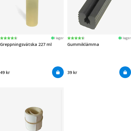
Betyg:
4.6 utav 5 stjärnor
Betyg:
4.6 utav 5 stjärnor
I lager
I lager
Greppningsvätska 227 ml
Gummiklämma
49 kr
39 kr