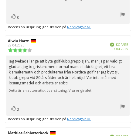
röst(er)
Rösta
0
upp
Recension ursprungligen skriven på
Nordicagolf NL
Recensionsförfattare:
Alwin Hartz
Recensionsdatum:
Bekräftad
KÖPARE
29.04.2025
Köpd
07.04.2025
Recensionsbetyg:
4.0
utav
Jag tvekade länge att byta golfklubbgrepp själv, men jag är väldigt
Recensionstext:
5
glad att jag tog risken: med normal manuell skicklighet, ett bra
stjärnor
klämalternativ och produkterna från Nordica golf har jag bytt sju
klubbgrepp vid 80 års ålder och är helt nöjd. Var inte snål med
lösningsmedel och arbeta snabbt!
Detta är en automatisk översättning. Visa originalet.
röst(er)
Rösta
2
upp
Recension ursprungligen skriven på
Nordicagolf DE
Recensionsförfattare:
Mathias Schlotterbeck
Recensionsdatum:
Bekräftad