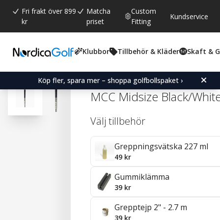
Fri frakt över 899
Matcha
Custom
Kundservice
kr
priset
Fitting
Klubbor
Tillbehör & Kläder
Skaft & 
Snittbetyg:
4.7
(
röster:
529
)
Recensioner (
261
)
Golf Pride New Decade
Köp fler, spara mer – shoppa golfbollspaket ›
MCC Midsize Black/Whit
Välj tillbehör
Greppningsvätska 227 ml
49 kr
Gummiklämma
39 kr
Grepptejp 2" - 2.7 m
39 kr