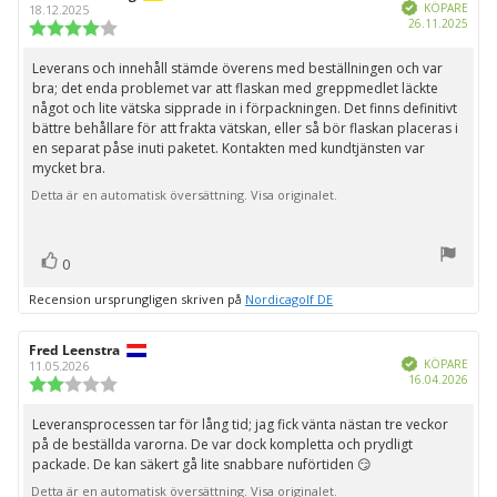
Bekräftad
KÖPARE
18.12.2025
Köpd
26.11.2025
Recensionsbetyg:
4.0
utav
Leverans och innehåll stämde överens med beställningen och var
Recensionstext:
5
bra; det enda problemet var att flaskan med greppmedlet läckte
stjärnor
något och lite vätska sipprade in i förpackningen. Det finns definitivt
bättre behållare för att frakta vätskan, eller så bör flaskan placeras i
en separat påse inuti paketet. Kontakten med kundtjänsten var
mycket bra.
Detta är en automatisk översättning. Visa originalet.
röst(er)
Rösta
0
upp
Recension ursprungligen skriven på
Nordicagolf DE
Recensionsförfattare:
Fred Leenstra
Recensionsdatum:
Bekräftad
KÖPARE
11.05.2026
Köpd
16.04.2026
Recensionsbetyg:
2.0
utav
Leveransprocessen tar för lång tid; jag fick vänta nästan tre veckor
Recensionstext:
5
på de beställda varorna. De var dock kompletta och prydligt
stjärnor
packade. De kan säkert gå lite snabbare nuförtiden 😏
Detta är en automatisk översättning. Visa originalet.