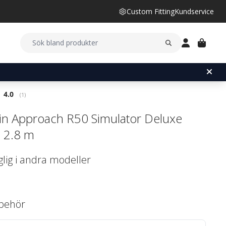
Custom Fitting
Kundservice
Snittbetyg:
4.0
(
röster:
1
)
n Approach R50 Simulator Deluxe
- 2.8 m
glig i andra modeller
llbehör