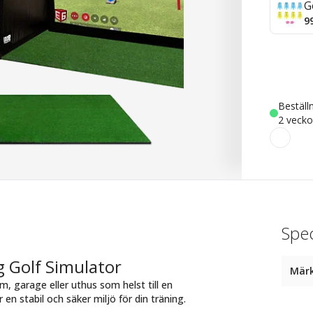
G
9
Beställ
2 vecko
Spec
 Golf Simulator
Mär
, garage eller uthus som helst till en
n stabil och säker miljö för din träning.