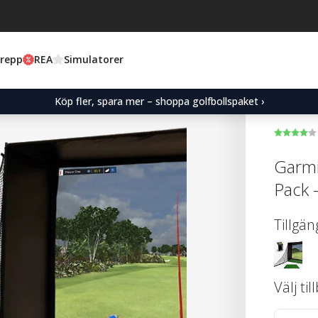
Grepp
REA
Simulatorer
Köp fler, spara mer – shoppa golfbollspaket ›
Garmi
Pack 
Tillgän
Välj ti