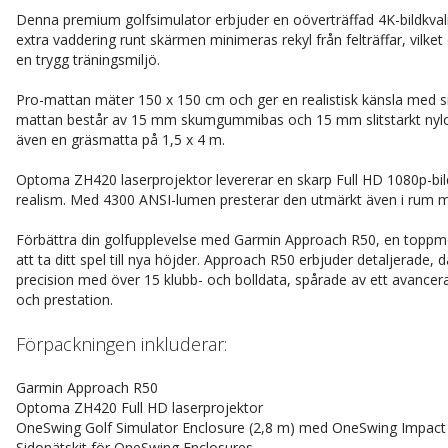
Denna premium golfsimulator erbjuder en oöverträffad 4K-bildkva
extra vaddering runt skärmen minimeras rekyl från felträffar, vilket
en trygg träningsmiljö.
Pro-mattan mäter 150 x 150 cm och ger en realistisk känsla med s
mattan består av 15 mm skumgummibas och 15 mm slitstarkt nylon-gr
även en gräsmatta på 1,5 x 4 m.
Optoma ZH420 laserprojektor levererar en skarp Full HD 1080p-bil
realism. Med 4300 ANSI-lumen presterar den utmärkt även i rum 
Förbättra din golfupplevelse med Garmin Approach R50, en toppm
att ta ditt spel till nya höjder. Approach R50 erbjuder detaljerade, 
precision med över 15 klubb- och bolldata, spårade av ett avance
och prestation.
Förpackningen inkluderar:
Garmin Approach R50
Optoma ZH420 Full HD laserprojektor
OneSwing Golf Simulator Enclosure (2,8 m) med OneSwing Impact
Sidonätskit för OneSwing Enclosures