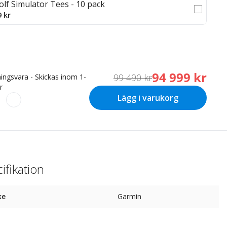
olf Simulator Tees - 10 pack
9 kr
94 999 kr
99 490 kr
ningsvara - Skickas inom 1-
r
Lägg i varukorg
ifikation
ke
Garmin