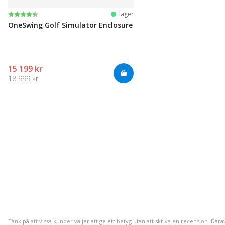
Betyg:
4.1 utav 5 stjärnor
I lager
OneSwing Golf Simulator Enclosure
15 199 kr
18 999 kr
Tänk på att vissa kunder väljer att ge ett betyg utan att skriva en recension. Dära