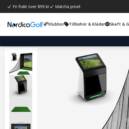
Fri frakt över 899 kr
Matcha priset
Klubbor
Tillbehör & Kläder
Skaft & 