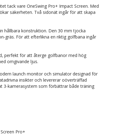
litet tack vare OneSwing Pro+ Impact Screen. Med
 ökar säkerheten. Två sidonät ingår för att skapa
in hållbara konstruktion. Den 30 mm tjocka
äs. För att efterlikna en riktig golfbana ingår
d, perfekt för att återge golfbanor med hög
med omgivande ljus.
odern launch monitor och simulator designad för
datadrivna insikter och levererar oöverträffad
rat 3-kamerasystem som förbättrar både träning
 Screen Pro+