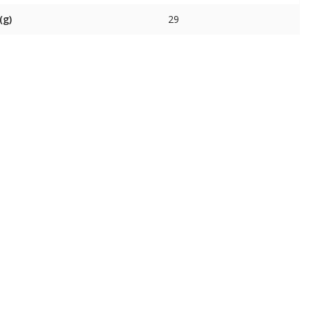
(g)
29