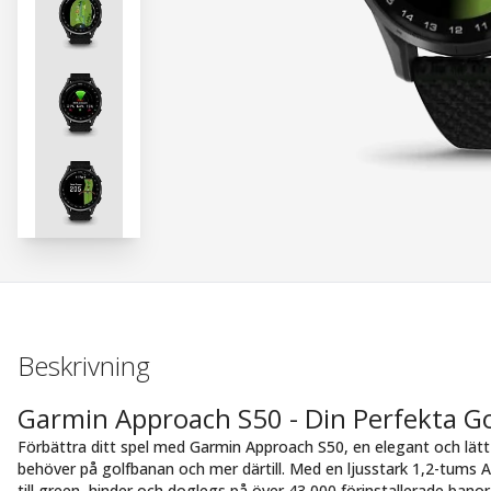
Beskrivning
Garmin Approach S50 - Din Perfekta G
Förbättra ditt spel med Garmin Approach S50, en elegant och lätt
behöver på golfbanan och mer därtill. Med en ljusstark 1,2-tums
till green, hinder och doglegs på över 43 000 förinstallerade banor