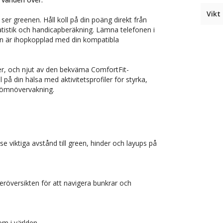
Vikt 
 ser greenen. Håll koll på din poäng direkt från
atistik och handicapberäkning. Lämna telefonen i
 den är ihopkopplad med din kompatibla
er, och njut av den bekväma ComfortFit-
å din hälsa med aktivitetsprofiler för styrka,
sömnövervakning.
viktiga avstånd till green, hinder och layups på
eröversikten för att navigera bunkrar och
m i världen.