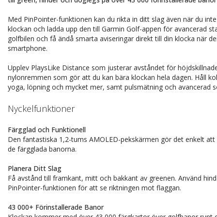
Med PinPointer-funktionen kan du rikta in ditt slag även när du inte
klockan och ladda upp den till Garmin Golf-appen för avancerad st
golfbilen och få ändå smarta aviseringar direkt till din klocka när
smartphone.
Upplev PlaysLike Distance som justerar avståndet för höjdskillnad
nylonremmen som gör att du kan bära klockan hela dagen. Håll koll p
yoga, löpning och mycket mer, samt pulsmätning och avancerad 
Nyckelfunktioner
Färgglad och Funktionell
Den fantastiska 1,2-tums AMOLED-pekskärmen gör det enkelt att se 
de färgglada banorna.
Planera Ditt Slag
Få avstånd till framkant, mitt och bakkant av greenen. Använd hind
PinPointer-funktionen för att se riktningen mot flaggan.
43 000+ Förinstallerade Banor
Klockan kommer med över 43 000 färgkartor över golfbanor runt o