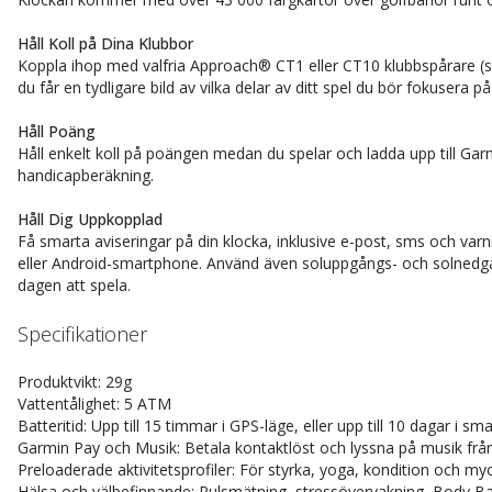
Håll Koll på Dina Klubbor
Koppla ihop med valfria Approach® CT1 eller CT10 klubbspårare (sä
du får en tydligare bild av vilka delar av ditt spel du bör fokusera på
Håll Poäng
Håll enkelt koll på poängen medan du spelar och ladda upp till Gar
handicapberäkning.
Håll Dig Uppkopplad
Få smarta aviseringar på din klocka, inklusive e-post, sms och va
eller Android-smartphone. Använd även soluppgångs- och solnedgå
dagen att spela.
Specifikationer
Produktvikt: 29g
Vattentålighet: 5 ATM
Batteritid: Upp till 15 timmar i GPS-läge, eller upp till 10 dagar i s
Garmin Pay och Musik: Betala kontaktlöst och lyssna på musik frå
Preloaderade aktivitetsprofiler: För styrka, yoga, kondition och m
Hälsa och välbefinnande: Pulsmätning, stressövervakning, Body B