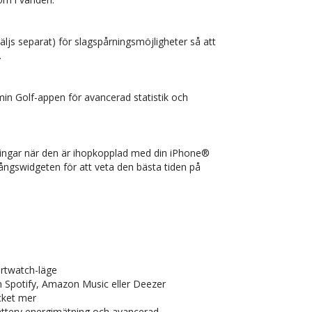
ljs separat) för slagspårningsmöjligheter så att
.
min Golf-appen för avancerad statistik och
rningar när den är ihopkopplad med din iPhone®
ngswidgeten för att veta den bästa tiden på
martwatch-läge
n Spotify, Amazon Music eller Deezer
ycket mer
attery energimätning och avancerad