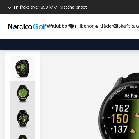
Fri frakt över 899 kr
Matcha priset
Klubbor
Tillbehör & Kläder
Skaft & 