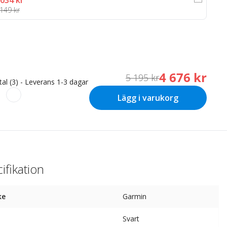
 034 kr
149 kr
4 676 kr
5 195 kr
tal (3) - Leverans 1-3 dagar
Lägg i varukorg
ifikation
ke
Garmin
Svart