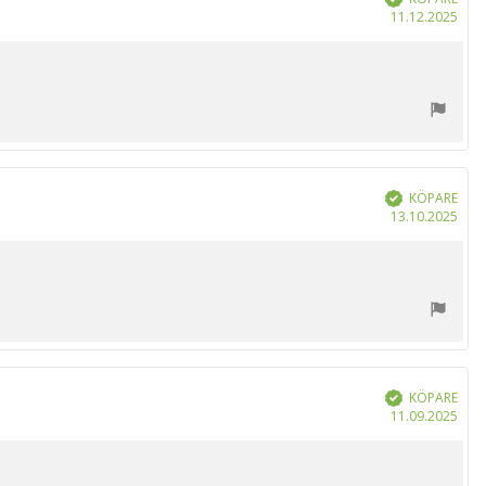
Köp
11.12.2025
KÖPARE
Bekräftad
Köp
13.10.2025
KÖPARE
Bekräftad
Köp
11.09.2025