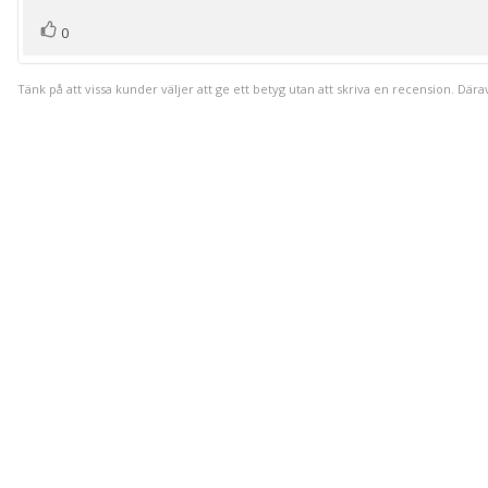
röst(er)
Rösta
0
upp
Tänk på att vissa kunder väljer att ge ett betyg utan att skriva en recension. Dära