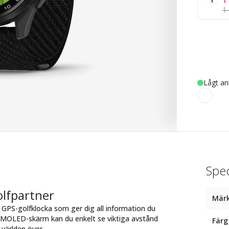
1
1 
Lågt an
Spec
olfpartner
Mär
 GPS-golfklocka som ger dig all information du
 AMOLED-skärm kan du enkelt se viktiga avstånd
Färg
 världen över.