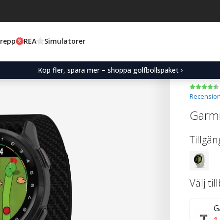
Grepp
REA
Simulatorer
Köp fler, spara mer – shoppa golfbollspaket ›
Recension
Garmi
Tillgän
Välj ti
G