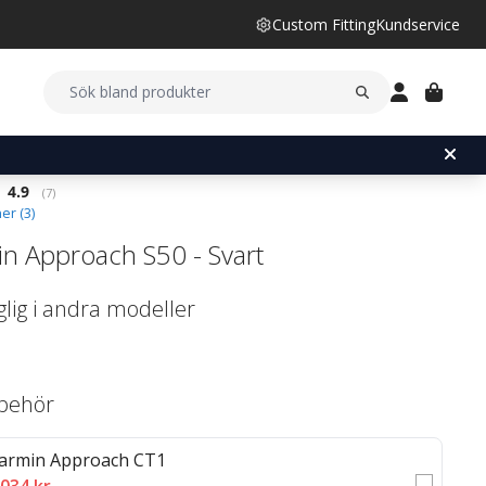
Custom Fitting
Kundservice
Snittbetyg:
4.9
(
röster:
7
)
er (
3
)
n Approach S50 - Svart
glig i andra modeller
llbehör
armin Approach CT1