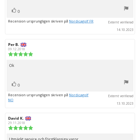
röst(er)
Rösta
0
upp
Recension ursprungligen skriven på
Nordicagolf FR
Externt verifierad
14.10.2023
Recensionsförfattare:
Per B.
Recensionsdatum:
09.12.2018
Recensionsbetyg:
5.0
utav
Ok
Recensionstext:
5
stjärnor
röst(er)
Rösta
0
upp
Recension ursprungligen skriven på
Nordicagolf
Externt verifierad
NO
13.10.2023
Recensionsförfattare:
David K.
Recensionsdatum:
29.11.2018
Recensionsbetyg:
5.0
utav
Utmärkt service och förstklassiga varor