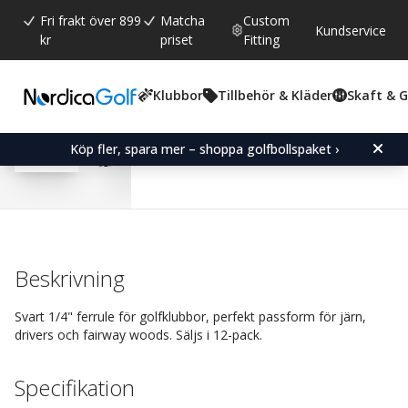
Fri frakt över 899
Matcha
Custom
Kundservice
kr
priset
Fitting
Klubbor
Tillbehör & Kläder
Skaft & 
Snittbetyg:
4.4
(
röster:
9
)
Recensioner (
6
)
Ferrule 1/4" Black-Fair
Köp fler, spara mer – shoppa golfbollspaket ›
Beskrivning
Svart 1/4" ferrule för golfklubbor, perfekt passform för järn,
drivers och fairway woods. Säljs i 12-pack.
Specifikation