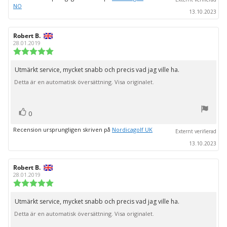
NO
13.10.2023
Recensionsförfattare:
Robert B.
Recensionsdatum:
28.01.2019
Recensionsbetyg:
5.0
utav
Utmärkt service, mycket snabb och precis vad jag ville ha.
Recensionstext:
5
Detta är en automatisk översättning. Visa originalet.
stjärnor
röst(er)
Rösta
0
upp
Recension ursprungligen skriven på
Nordicagolf UK
Externt verifierad
13.10.2023
Recensionsförfattare:
Robert B.
Recensionsdatum:
28.01.2019
Recensionsbetyg:
5.0
utav
Utmärkt service, mycket snabb och precis vad jag ville ha.
Recensionstext:
5
Detta är en automatisk översättning. Visa originalet.
stjärnor