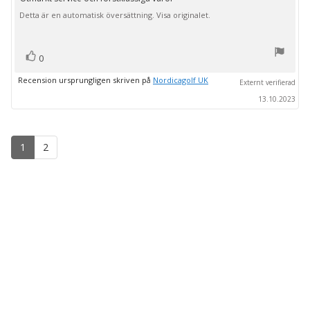
Recensionstext:
5
Detta är en automatisk översättning. Visa originalet.
stjärnor
röst(er)
Rösta
0
upp
Recension ursprungligen skriven på
Nordicagolf UK
Externt verifierad
13.10.2023
1
2