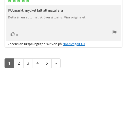
5.0
utav
KUtmärkt, mycket lätt att installera
Recensionstext:
5
Detta är en automatisk översättning. Visa originalet.
stjärnor
röst(er)
Rösta
0
upp
Recension ursprungligen skriven på
Nordicagolf UK
1
2
3
4
5
»