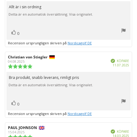
5.0
utav
Allt är i sin ordning
Recensionstext:
5
Detta är en automatisk översättning. Visa originalet.
stjärnor
röst(er)
Rösta
0
upp
Recension ursprungligen skriven på
Nordicagolf DE
Recensionsförfattare:
Christian von Stiegler
Recensionsdatum:
Bekräftad
KÖPARE
04.08.2025
Köpd
11.07.2025
Recensionsbetyg:
5.0
utav
Bra produkt, snabb leverans, rimligt pris
Recensionstext:
5
Detta är en automatisk översättning. Visa originalet.
stjärnor
röst(er)
Rösta
0
upp
Recension ursprungligen skriven på
Nordicagolf DE
Recensionsförfattare:
PAUL JOHNSON
Recensionsdatum:
Bekräftad
KÖPARE
15.04.2025
Köpd
14.03.2025
Recensionsbetyg: