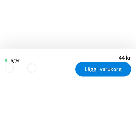
44 kr
I lager
Lägg i varukorg
Vi använder cookies för att
skräddarsy din upplevelse!
Nyhetsbrev
Vi använder cookies för att skräddarsy och optimera din