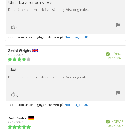
utav
Utmärkta varor och service
Recensionstext:
5
Detta är en automatisk översättning. Visa originalet.
stjärnor
röst(er)
Rösta
0
upp
Recension ursprungligen skriven på
Nordicagolf UK
Recensionsförfattare:
David Wright
Recensionsdatum:
Bekräftad
KÖPARE
24.12.2025
Köpd
29.11.2025
Recensionsbetyg:
4.0
utav
Glad
Recensionstext:
5
Detta är en automatisk översättning. Visa originalet.
stjärnor
röst(er)
Rösta
0
upp
Recension ursprungligen skriven på
Nordicagolf UK
Recensionsförfattare:
Rudi Sailer
Recensionsdatum:
Bekräftad
KÖPARE
27.08.2025
Köpd
06.08.2025
Recensionsbetyg: