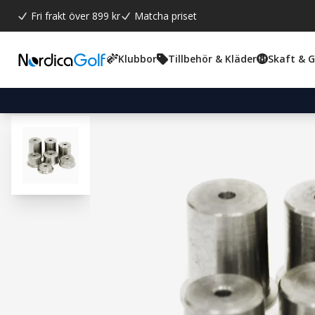
Fri frakt över 899 kr
Matcha priset
Klubbor
Tillbehör & Kläder
Skaft & 