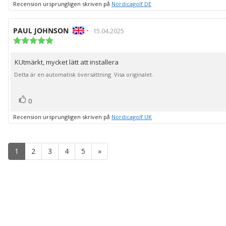
Recension ursprungligen skriven på
Nordicagolf DE
Recensionsförfattare:
PAUL JOHNSON
•
Recensionsdatum:
15.04.2025
Recensionsbetyg:
5.0
utav
KUtmärkt, mycket lätt att installera
Recensionstext:
5
stjärnor
Detta är en automatisk översättning. Visa originalet.
röst(er)
Rösta
0
upp
Recension ursprungligen skriven på
Nordicagolf UK
1
2
3
4
5
»