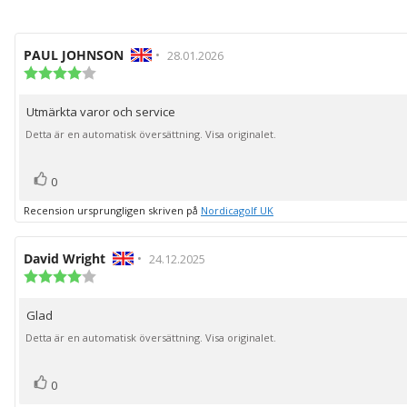
Recensionsförfattare:
PAUL JOHNSON
•
Recensionsdatum:
28.01.2026
Recensionsbetyg:
4.0
utav
Utmärkta varor och service
Recensionstext:
5
stjärnor
Detta är en automatisk översättning. Visa originalet.
röst(er)
Rösta
0
upp
Recension ursprungligen skriven på
Nordicagolf UK
Recensionsförfattare:
David Wright
•
Recensionsdatum:
24.12.2025
Recensionsbetyg:
4.0
utav
Glad
Recensionstext:
5
stjärnor
Detta är en automatisk översättning. Visa originalet.
röst(er)
Rösta
0
upp