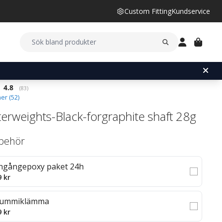
Custom Fitting
Kundservice
Snittbetyg:
4.8
(
röster:
83
)
er (
52
)
erweights-Black-forgraphite shaft 28g
llbehör
ngångepoxy paket 24h
9 kr
ummiklämma
9 kr