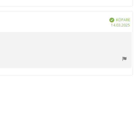
KÖPARE
Bekräftad
Köp
14.03.2025