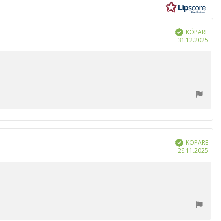
r
KÖPARE
Bekräftad
Köp
31.12.2025
KÖPARE
Bekräftad
Köp
29.11.2025