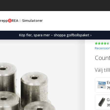
Grepp
REA
Simulatorer
Köp fler, spara mer – shoppa golfbollspaket ›
Recension
Count
Välj ti
E
7
G
3