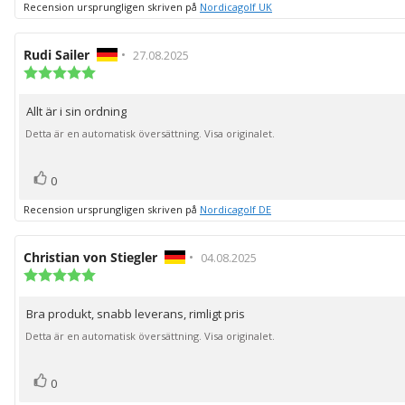
Recension ursprungligen skriven på
Nordicagolf UK
Recensionsförfattare:
Rudi Sailer
•
Recensionsdatum:
27.08.2025
Recensionsbetyg:
5.0
utav
Allt är i sin ordning
Recensionstext:
5
stjärnor
Detta är en automatisk översättning. Visa originalet.
röst(er)
Rösta
0
upp
Recension ursprungligen skriven på
Nordicagolf DE
Recensionsförfattare:
Christian von Stiegler
•
Recensionsdatum:
04.08.2025
Recensionsbetyg:
5.0
utav
Bra produkt, snabb leverans, rimligt pris
Recensionstext:
5
stjärnor
Detta är en automatisk översättning. Visa originalet.
röst(er)
Rösta
0
upp