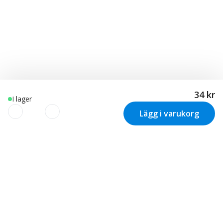
34 kr
I lager
Lägg i varukorg
Vi använder cookies för att
skräddarsy din upplevelse!
Nyhetsbrev
Vi använder cookies för att skräddarsy och optimera din