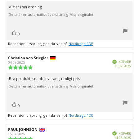
5.0
utav
Allt är i sin ordning
Recensionstext:
5
Detta är en automatisk översättning. Visa originalet.
stjärnor
röst(er)
Rösta
0
upp
Recension ursprungligen skriven på
Nordicagolf DE
Recensionsförfattare:
Christian von Stiegler
Recensionsdatum:
Bekräftad
KÖPARE
04.08.2025
Köpd
11.07.2025
Recensionsbetyg:
5.0
utav
Bra produkt, snabb leverans, rimligt pris
Recensionstext:
5
Detta är en automatisk översättning. Visa originalet.
stjärnor
röst(er)
Rösta
0
upp
Recension ursprungligen skriven på
Nordicagolf DE
Recensionsförfattare:
PAUL JOHNSON
Recensionsdatum:
Bekräftad
KÖPARE
15.04.2025
Köpd
14.03.2025
Recensionsbetyg: