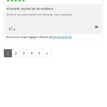
5.0
utav
KUtmärkt, mycket lätt att installera
Recensionstext:
5
Detta är en automatisk översättning. Visa originalet.
stjärnor
röst(er)
Rösta
0
upp
Recension ursprungligen skriven på
Nordicagolf UK
1
2
3
4
5
»