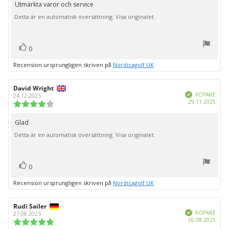
utav
Utmärkta varor och service
Recensionstext:
5
Detta är en automatisk översättning. Visa originalet.
stjärnor
röst(er)
Rösta
0
upp
Recension ursprungligen skriven på
Nordicagolf UK
Recensionsförfattare:
David Wright
Recensionsdatum:
Bekräftad
KÖPARE
24.12.2025
Köpd
29.11.2025
Recensionsbetyg:
4.0
utav
Glad
Recensionstext:
5
Detta är en automatisk översättning. Visa originalet.
stjärnor
röst(er)
Rösta
0
upp
Recension ursprungligen skriven på
Nordicagolf UK
Recensionsförfattare:
Rudi Sailer
Recensionsdatum:
Bekräftad
KÖPARE
27.08.2025
Köpd
06.08.2025
Recensionsbetyg: