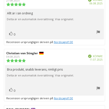
KÖPARE
27.08.2025
Köpd
06.08.2025
Recensionsbetyg:
5.0
utav
Allt är i sin ordning
Recensionstext:
5
Detta är en automatisk översättning. Visa originalet.
stjärnor
röst(er)
Rösta
0
upp
Recension ursprungligen skriven på
Nordicagolf DE
Recensionsförfattare:
Christian von Stiegler
Recensionsdatum:
Bekräftad
KÖPARE
04.08.2025
Köpd
11.07.2025
Recensionsbetyg:
5.0
utav
Bra produkt, snabb leverans, rimligt pris
Recensionstext:
5
Detta är en automatisk översättning. Visa originalet.
stjärnor
röst(er)
Rösta
0
upp
Recension ursprungligen skriven på
Nordicagolf DE