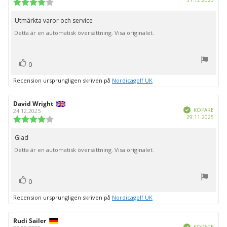
Recensionsbetyg:
4.0
utav
Utmärkta varor och service
Recensionstext:
5
Detta är en automatisk översättning. Visa originalet.
stjärnor
röst(er)
Rösta
0
upp
Recension ursprungligen skriven på
Nordicagolf UK
Recensionsförfattare:
David Wright
Recensionsdatum:
Bekräftad
KÖPARE
24.12.2025
Köpd
29.11.2025
Recensionsbetyg:
4.0
utav
Glad
Recensionstext:
5
Detta är en automatisk översättning. Visa originalet.
stjärnor
röst(er)
Rösta
0
upp
Recension ursprungligen skriven på
Nordicagolf UK
Recensionsförfattare:
Rudi Sailer
Recensionsdatum:
Bekräftad