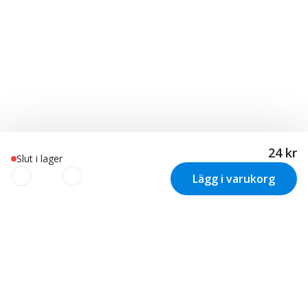
24 kr
Slut i lager
Lägg i varukorg
Vi använder cookies för att
skräddarsy din upplevelse!