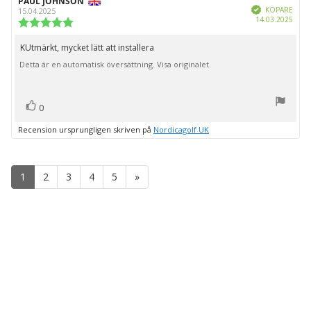
Recensionsförfattare:
PAUL JOHNSON
Recensionsdatum:
Bekräftad
KÖPARE
15.04.2025
Köpd
14.03.2025
Recensionsbetyg:
5.0
utav
KUtmärkt, mycket lätt att installera
Recensionstext:
5
Detta är en automatisk översättning. Visa originalet.
stjärnor
röst(er)
Rösta
0
upp
Recension ursprungligen skriven på
Nordicagolf UK
1
2
3
4
5
»