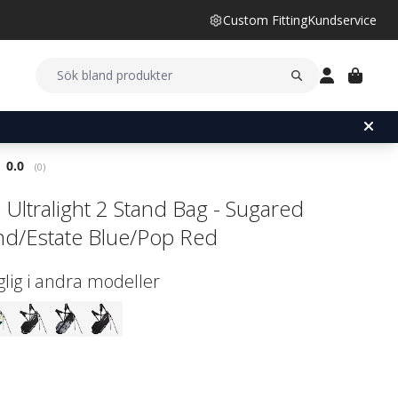
Custom Fitting
Kundservice
Snittbetyg:
0.0
(
röster:
0
)
 Ultralight 2 Stand Bag - Sugared
d/Estate Blue/Pop Red
glig i andra modeller