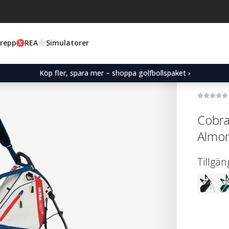
Grepp
REA
Simulatorer
Köp fler, spara mer – shoppa golfbollspaket ›
Cobra
Almon
Tillgän