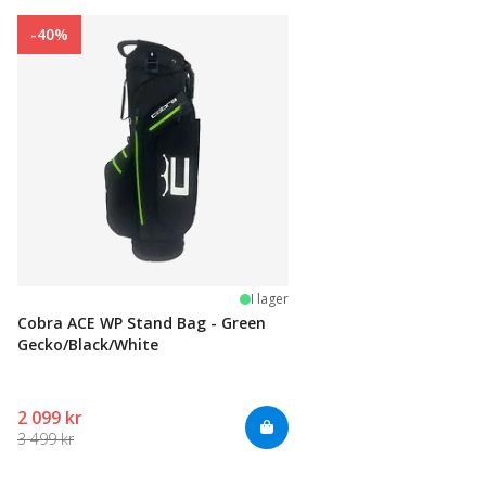
-40%
I lager
Cobra ACE WP Stand Bag - Green
Gecko/Black/White
2 099 kr
3 499 kr