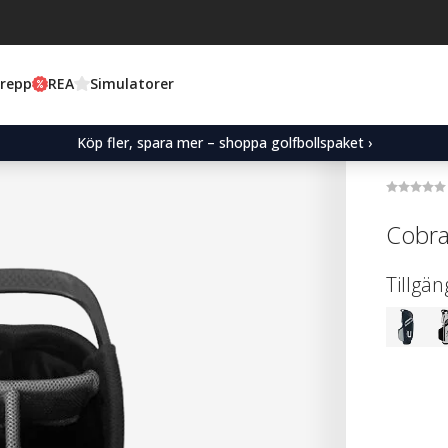
Grepp
REA
Simulatorer
Köp fler, spara mer – shoppa golfbollspaket ›
Cobra
Tillgän