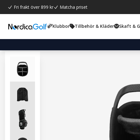
Fri frakt över 899 kr
Matcha priset
Klubbor
Tillbehör & Kläder
Skaft & 