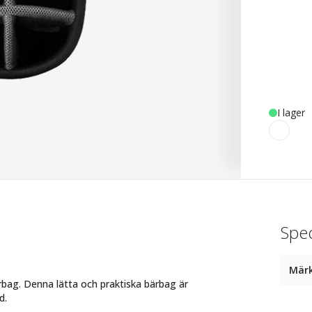
I lager
Spec
Mär
rbag. Denna lätta och praktiska bärbag är
d.