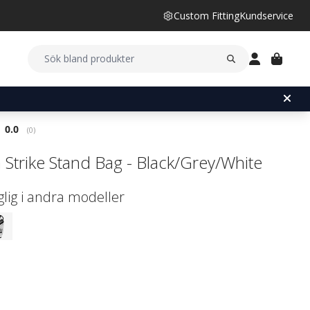
Custom Fitting
Kundservice
Snittbetyg:
0.0
(
röster:
0
)
 Strike Stand Bag - Black/Grey/White
glig i andra modeller