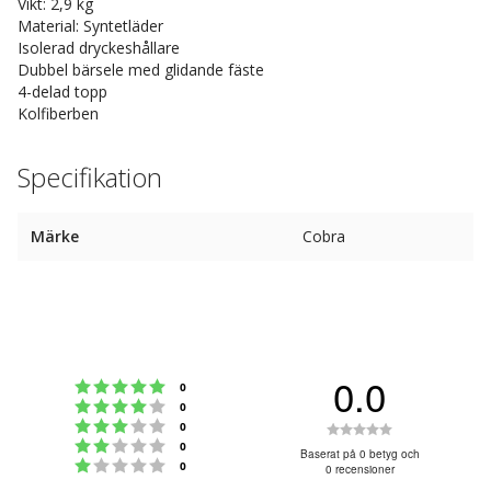
Vikt: 2,9 kg
Material: Syntetläder
Isolerad dryckeshållare
Dubbel bärsele med glidande fäste
4-delad topp
Kolfiberben
Specifikation
Märke
Cobra
0.0
Betyg: 5 utav 5 stjärnor
röster
0
Betyg: 4 utav 5 stjärnor
röster
0
Betyg: 3 utav 5 stjärnor
Betyg:
röster
0
Betyg: 2 utav 5 stjärnor
röster
0
0.0
Baserat på 0 betyg och
Betyg: 1 utav 5 stjärnor
röster
0
0 recensioner
utav