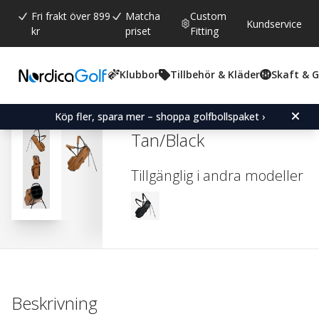
Fri frakt över 899
Matcha
Custom
Kundservice
kr
priset
Fitting
Klubbor
Tillbehör & Kläder
Skaft & 
Snittbetyg:
0.0
(
röster:
0
)
Cobra Premium Stand Ba
Köp fler, spara mer – shoppa golfbollspaket ›
Tan/Black
Tillgänglig i andra modeller
Beskrivning