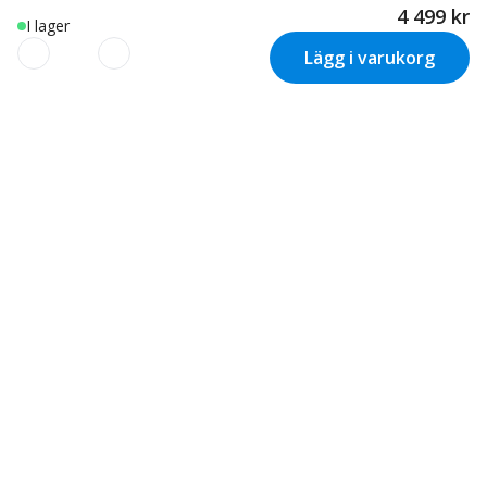
4 499 kr
I lager
Lägg i varukorg
Vi använder cookies för att
skräddarsy din upplevelse!
Nyhetsbrev
Vi använder cookies för att skräddarsy och optimera din
Inspiration och erbjudanden direkt i
upplevelse, samt för att anpassa vår marknadsföring
baserat på dina intressen. Vi använder även
din inkorg
tredjepartscookies. Genom att klicka på ”Tillåt alla cookies”
samtycker du till användningen av dessa cookies. För mer
information spana in vår
Cookie policy
,
Googles riktlinjer
Tillåt alla cookies