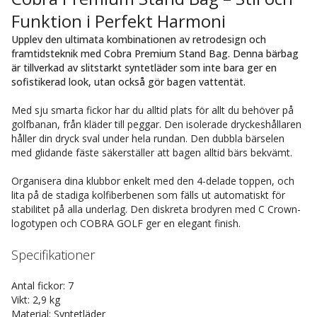
Funktion i Perfekt Harmoni
Upplev den ultimata kombinationen av retrodesign och
framtidsteknik med Cobra Premium Stand Bag. Denna bärbag
är tillverkad av slitstarkt syntetläder som inte bara ger en
sofistikerad look, utan också gör bagen vattentät.
Med sju smarta fickor har du alltid plats för allt du behöver på
golfbanan, från kläder till peggar. Den isolerade dryckeshållaren
håller din dryck sval under hela rundan. Den dubbla bärselen
med glidande fäste säkerställer att bagen alltid bärs bekvämt.
Organisera dina klubbor enkelt med den 4-delade toppen, och
lita på de stadiga kolfiberbenen som fälls ut automatiskt för
stabilitet på alla underlag. Den diskreta brodyren med C Crown-
logotypen och COBRA GOLF ger en elegant finish.
Specifikationer
Antal fickor: 7
Vikt: 2,9 kg
Material: Syntetläder