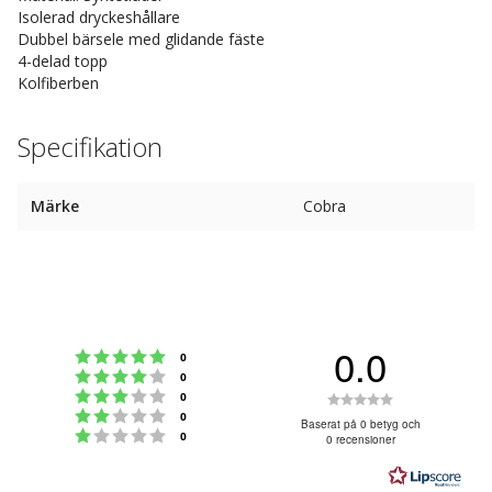
Isolerad dryckeshållare
Dubbel bärsele med glidande fäste
4-delad topp
Kolfiberben
Specifikation
Märke
Cobra
0.0
Betyg: 5 utav 5 stjärnor
röster
0
Betyg: 4 utav 5 stjärnor
röster
0
Betyg: 3 utav 5 stjärnor
Betyg:
röster
0
Betyg: 2 utav 5 stjärnor
röster
0
0.0
Baserat på 0 betyg och
Betyg: 1 utav 5 stjärnor
röster
0
0 recensioner
utav
5