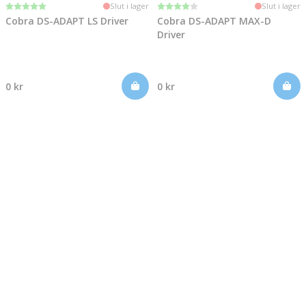
Betyg:
5.0 utav 5 stjärnor
Betyg:
4.0 utav 5 stjärnor
Slut i lager
Slut i lager
Cobra DS-ADAPT LS Driver
Cobra DS-ADAPT MAX-D
Driver
0 kr
0 kr