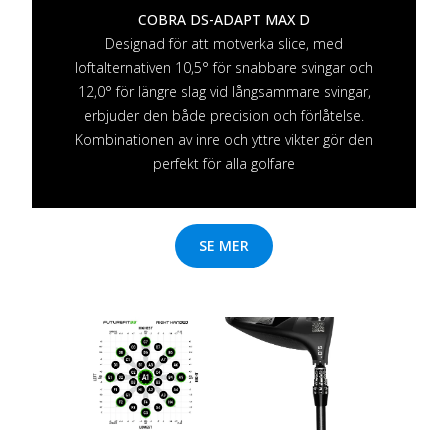
COBRA DS-ADAPT MAX D
Designad för att motverka slice, med
loftalternativen 10,5° för snabbare svingar och
12,0° för längre slag vid långsammare svingar,
erbjuder den både precision och förlåtelse.
Kombinationen av inre och yttre vikter gör den
perfekt för alla golfare
SE MER