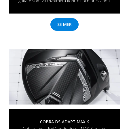
golfare som vill maximera kontroll och prestanda.
SE MER
COBRA DS-ADAPT MAX K
Cobras mest förlåtande driver, MAX-K, har en