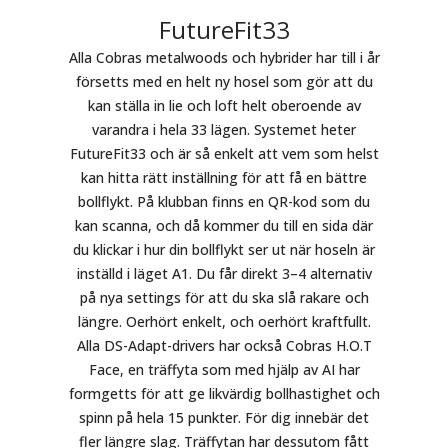
FutureFit33
Alla Cobras metalwoods och hybrider har till i år
försetts med en helt ny hosel som gör att du
kan ställa in lie och loft helt oberoende av
varandra i hela 33 lägen. Systemet heter
FutureFit33 och är så enkelt att vem som helst
kan hitta rätt inställning för att få en bättre
bollflykt. På klubban finns en QR-kod som du
kan scanna, och då kommer du till en sida där
du klickar i hur din bollflykt ser ut när hoseln är
inställd i läget A1. Du får direkt 3–4 alternativ
på nya settings för att du ska slå rakare och
längre. Oerhört enkelt, och oerhört kraftfullt.
Alla DS-Adapt-drivers har också Cobras H.O.T
Face, en träffyta som med hjälp av AI har
formgetts för att ge likvärdig bollhastighet och
spinn på hela 15 punkter. För dig innebär det
fler längre slag. Träffytan har dessutom fått