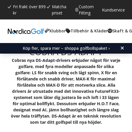
Fri frakt över 899
Matcha
Custom
Kundservice
kr
priset
Fitting
Klubbor
Tillbehör & Kläder
Skaft & 
Köp fler, spara mer – shoppa golfbollspaket ›
COBRA DS-ADAPT
Cobras nya DS-Adapt-drivers erbjuder något för varje
golfare, med fyra modeller anpassade för olika
golfare: LS för snabb sving och lågt spinn, X för en
förlåtande och snabb driver, MAX-K för maximal
förlåtelse och MAX-D för att motverka slice. Alla
drivers är utrustade med det innovativa FutureFit33-
systemet som låter dig justera lie och loft i 33 lägen
för optimal bollflykt. Dessutom erbjuder H.O.T Face,
designat med AI, jämn bollhastighet och längre slag
över hela träffytan. DS-Adapt är en teknisk revolution
som tar ditt golfspel till nya höjder.