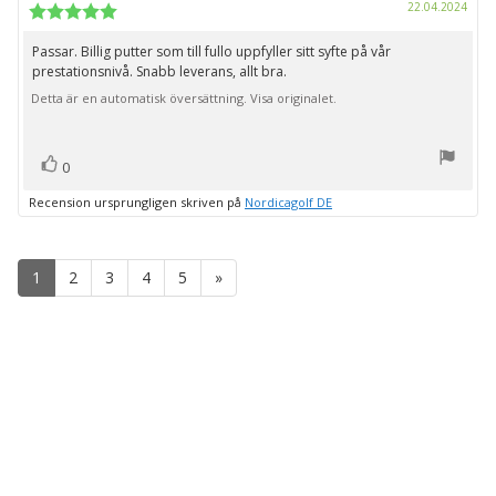
Köpd
22.04.2024
Recensionsbetyg:
5.0
utav
Passar. Billig putter som till fullo uppfyller sitt syfte på vår
Recensionstext:
5
prestationsnivå. Snabb leverans, allt bra.
stjärnor
Detta är en automatisk översättning. Visa originalet.
röst(er)
Rösta
0
upp
Recension ursprungligen skriven på
Nordicagolf DE
1
2
3
4
5
»