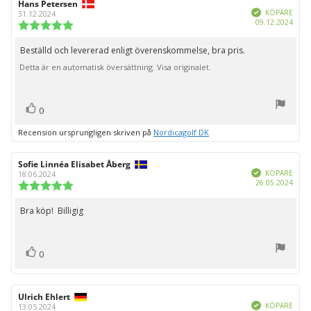
Recensionsförfattare:
Hans Petersen
Recensionsdatum:
Bekräftad
KÖPARE
31.12.2024
Köpd
09.12.2024
Recensionsbetyg:
5.0
utav
Beställd och levererad enligt överenskommelse, bra pris.
Recensionstext:
5
Detta är en automatisk översättning. Visa originalet.
stjärnor
röst(er)
Rösta
0
upp
Recension ursprungligen skriven på
Nordicagolf DK
Recensionsförfattare:
Sofie Linnéa Elisabet Åberg
Recensionsdatum:
Bekräftad
KÖPARE
18.06.2024
Köpd
26.05.2024
Recensionsbetyg:
5.0
utav
Bra köp! Billigig
Recensionstext:
5
stjärnor
röst(er)
Rösta
0
upp
Recensionsförfattare:
Ulrich Ehlert
Recensionsdatum:
Bekräftad
KÖPARE
13.05.2024