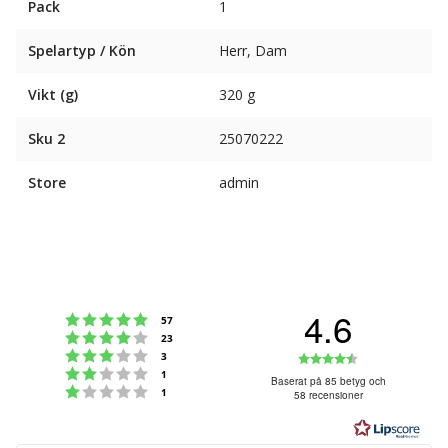
Pack
1
Spelartyp / Kön
Herr, Dam
Vikt (g)
320 g
Sku 2
25070222
Store
admin
4.6
Betyg: 5 utav 5 stjärnor
röster
57
Betyg: 4 utav 5 stjärnor
röster
23
Betyg: 3 utav 5 stjärnor
Betyg:
röster
3
Betyg: 2 utav 5 stjärnor
röster
1
4.6
Baserat på 85 betyg och
Betyg: 1 utav 5 stjärnor
röster
1
58 recensioner
utav
5