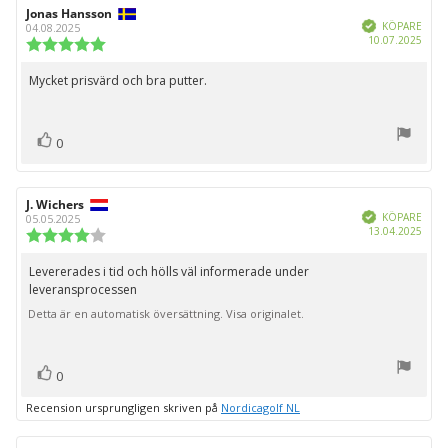
stjärnor
Recensionsförfattare:
Jonas Hansson
Recensionsdatum:
Bekräftad
KÖPARE
04.08.2025
Köpd
10.07.2025
Recensionsbetyg:
5.0
utav
Mycket prisvärd och bra putter.
Recensionstext:
5
stjärnor
röst(er)
Rösta
0
upp
Recensionsförfattare:
J. Wichers
Recensionsdatum:
Bekräftad
KÖPARE
05.05.2025
Köpd
13.04.2025
Recensionsbetyg:
4.0
utav
Levererades i tid och hölls väl informerade under
Recensionstext:
5
leveransprocessen
stjärnor
Detta är en automatisk översättning. Visa originalet.
röst(er)
Rösta
0
upp
Recension ursprungligen skriven på
Nordicagolf NL