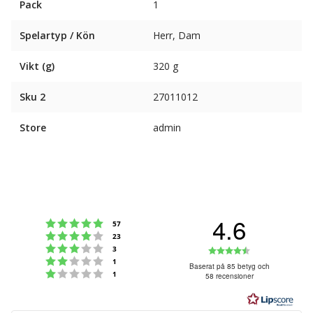
Pack
1
Spelartyp / Kön
Herr, Dam
Vikt (g)
320 g
Sku 2
27011012
Store
admin
4.6
Betyg: 5 utav 5 stjärnor
röster
57
Betyg: 4 utav 5 stjärnor
röster
23
Betyg: 3 utav 5 stjärnor
Betyg:
röster
3
Betyg: 2 utav 5 stjärnor
röster
1
4.6
Baserat på 85 betyg och
Betyg: 1 utav 5 stjärnor
röster
1
58 recensioner
utav
5