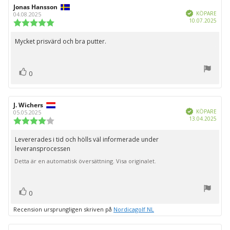
stjärnor
Recensionsförfattare:
Jonas Hansson
Recensionsdatum:
Bekräftad
KÖPARE
04.08.2025
Köpd
10.07.2025
Recensionsbetyg:
5.0
utav
Mycket prisvärd och bra putter.
Recensionstext:
5
stjärnor
röst(er)
Rösta
0
upp
Recensionsförfattare:
J. Wichers
Recensionsdatum:
Bekräftad
KÖPARE
05.05.2025
Köpd
13.04.2025
Recensionsbetyg:
4.0
utav
Levererades i tid och hölls väl informerade under
Recensionstext:
5
leveransprocessen
stjärnor
Detta är en automatisk översättning. Visa originalet.
röst(er)
Rösta
0
upp
Recension ursprungligen skriven på
Nordicagolf NL