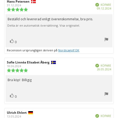
Recensionsförfattare:
Hans Petersen
Recensionsdatum:
Bekräftad
KÖPARE
31.12.2024
Köpd
09.12.2024
Recensionsbetyg:
5.0
utav
Beställd och levererad enligt överenskommelse, bra pris.
Recensionstext:
5
Detta är en automatisk översättning. Visa originalet.
stjärnor
röst(er)
Rösta
0
upp
Recension ursprungligen skriven på
Nordicagolf DK
Recensionsförfattare:
Sofie Linnéa Elisabet Åberg
Recensionsdatum:
Bekräftad
KÖPARE
18.06.2024
Köpd
26.05.2024
Recensionsbetyg:
5.0
utav
Bra köp! Billigig
Recensionstext:
5
stjärnor
röst(er)
Rösta
0
upp
Recensionsförfattare:
Ulrich Ehlert
Recensionsdatum:
Bekräftad
KÖPARE
13.05.2024