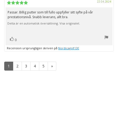
Köpd
22.04.2024
Recensionsbetyg:
5.0
utav
Passar. Billig putter som till fullo uppfyller sitt syfte på vår
Recensionstext:
5
prestationsnivå. Snabb leverans, allt bra.
stjärnor
Detta är en automatisk översättning. Visa originalet.
röst(er)
Rösta
0
upp
Recension ursprungligen skriven på
Nordicagolf DE
1
2
3
4
5
»