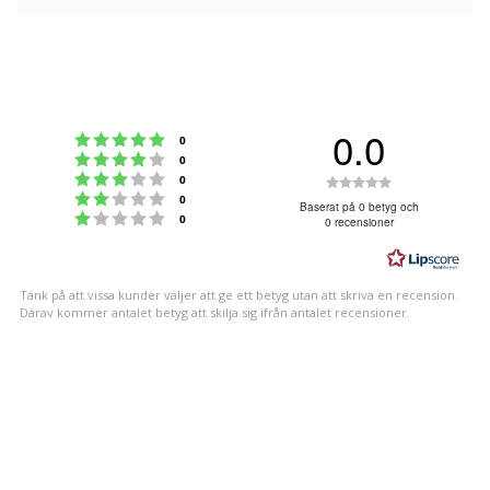
0.0
Betyg: 5 utav 5 stjärnor
röster
0
Betyg: 4 utav 5 stjärnor
röster
0
Betyg: 3 utav 5 stjärnor
Betyg:
röster
0
Betyg: 2 utav 5 stjärnor
röster
0
0.0
Baserat på 0 betyg och
Betyg: 1 utav 5 stjärnor
röster
0
0 recensioner
utav
5
stjärnor
Tänk på att vissa kunder väljer att ge ett betyg utan att skriva en recension.
Därav kommer antalet betyg att skilja sig ifrån antalet recensioner.