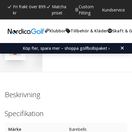
Fri frakt över 899
Matcha
Custom
Kundservice
kr
priset
Fitting
Klubbor
Tillbehör & Kläder
Skaft & 
Snittbetyg:
0.0
(
röster:
0
)
Barebells
Köp fler, spara mer – shoppa golfbollspaket ›
Beskrivning
Specifikation
Märke
Barebells