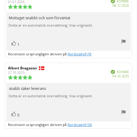
Bekräftad
KÖPARE
01.01.2026
Köpd
08.12.2025
Recensionsbetyg:
5.0
utav
Mottaget snabbt och som förväntat
Recensionstext:
5
Detta är en automatisk översättning. Visa originalet.
stjärnor
röst(er)
Rösta
1
upp
Recension ursprungligen skriven på
Nordicagolf FR
Recensionsförfattare:
Albert Bragason
Recensionsdatum:
Bekräftad
KÖPARE
27.10.2025
Köpd
04.10.2025
Recensionsbetyg:
5.0
utav
snabb säker leverans
Recensionstext:
5
Detta är en automatisk översättning. Visa originalet.
stjärnor
röst(er)
Rösta
0
upp
Recension ursprungligen skriven på
Nordicagolf DK