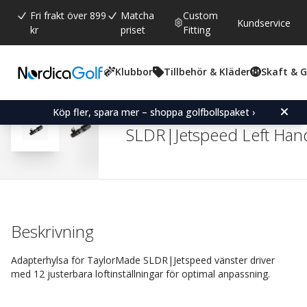
Fri frakt över 899
Matcha
Custom
Kundservice
kr
priset
Fitting
Klubbor
Tillbehör & Kläder
Skaft & 
Snittbetyg:
4.8
(
röster:
527
)
Recensioner (
438
)
Adapter Sleeve for Tayl
Köp fler, spara mer – shoppa golfbollspaket ›
SLDR|Jetspeed Left Hand
Beskrivning
Adapterhylsa för TaylorMade SLDR|Jetspeed vänster driver
med 12 justerbara loftinställningar för optimal anpassning.