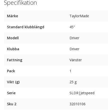
Specifikation
Märke
TaylorMade
Standard klubblängd
45"
Modell
Driver
Klubba
Driver
Fattning
Vänster
Pack
1
Vikt (g)
25 g
Serie
SLDR|Jetspeed
Sku 2
32010106