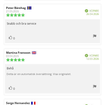
Recensionsförfattare:
Peter Bärehag
Recensionsdatum:
Bekräftad
KÖPARE
21.05.2026
Köpd
26.04.2026
Recensionsbetyg:
5.0
utav
Snabb och bra service
Recensionstext:
5
stjärnor
röst(er)
Rösta
0
upp
Recensionsförfattare:
Martina Fransson
Recensionsdatum:
Bekräftad
KÖPARE
03.04.2026
Köpd
12.03.2026
Recensionsbetyg:
5.0
utav
Behå
Recensionstext:
5
Detta är en automatisk översättning. Visa originalet.
stjärnor
röst(er)
Rösta
0
upp
Recensionsförfattare:
Serge Hernandez
Recensionsdatum: