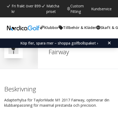
Fri frakt över 899
Matcha
Custom
Kundservice
kr
priset
Fitting
Klubbor
Tillbehör & Kläder
Skaft & 
Snittbetyg:
4.8
(
röster:
35
)
Recensioner (
24
)
Adapter Sleeve for Tay
Köp fler, spara mer – shoppa golfbollspaket ›
Fairway
Beskrivning
Adapterhylsa för TaylorMade M1 2017 Fairway, optimerar din
klubbanpassning för maximal prestanda och precision.