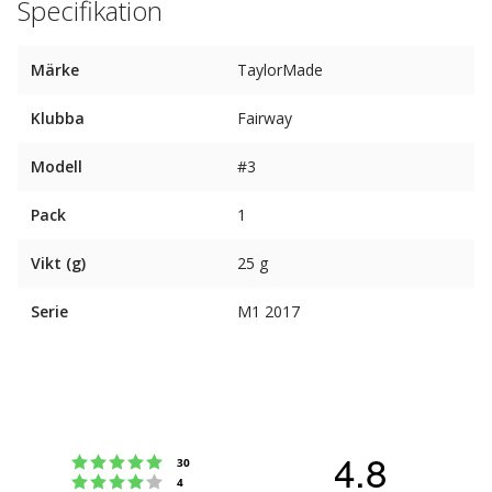
Specifikation
Märke
TaylorMade
Klubba
Fairway
Modell
#3
Pack
1
Vikt (g)
25 g
Serie
M1 2017
4.8
Betyg: 5 utav 5 stjärnor
röster
30
Betyg: 4 utav 5 stjärnor
röster
4