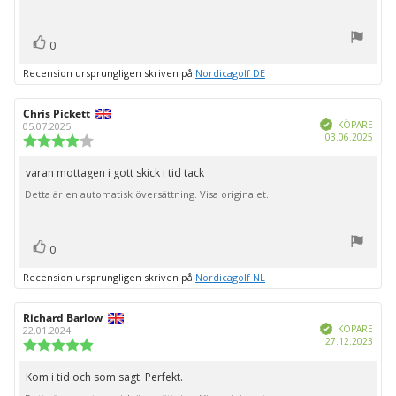
röst(er)
Rösta
0
upp
Recension ursprungligen skriven på
Nordicagolf DE
Recensionsförfattare:
Chris Pickett
Recensionsdatum:
Bekräftad
KÖPARE
05.07.2025
Köpd
03.06.2025
Recensionsbetyg:
4.0
utav
varan mottagen i gott skick i tid tack
Recensionstext:
5
Detta är en automatisk översättning. Visa originalet.
stjärnor
röst(er)
Rösta
0
upp
Recension ursprungligen skriven på
Nordicagolf NL
Recensionsförfattare:
Richard Barlow
Recensionsdatum:
Bekräftad
KÖPARE
22.01.2024
Köpd
27.12.2023
Recensionsbetyg:
5.0
utav
Kom i tid och som sagt. Perfekt.
Recensionstext:
5