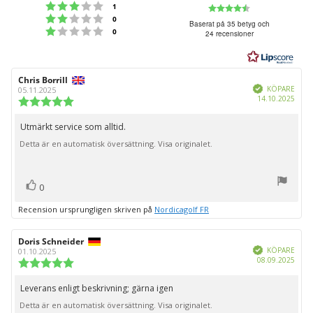
Betyg: 3 utav 5 stjärnor
Betyg:
röster
1
Betyg: 2 utav 5 stjärnor
röster
0
4.8
Baserat på 35 betyg och
Betyg: 1 utav 5 stjärnor
röster
0
24 recensioner
utav
5
stjärnor
Recensionsförfattare:
Chris Borrill
Recensionsdatum:
Bekräftad
KÖPARE
05.11.2025
Köpd
14.10.2025
Recensionsbetyg:
5.0
utav
Utmärkt service som alltid.
Recensionstext:
5
Detta är en automatisk översättning. Visa originalet.
stjärnor
röst(er)
Rösta
0
upp
Recension ursprungligen skriven på
Nordicagolf FR
Recensionsförfattare:
Doris Schneider
Recensionsdatum:
Bekräftad
KÖPARE
01.10.2025
Köpd
08.09.2025
Recensionsbetyg:
5.0
utav
Leverans enligt beskrivning; gärna igen
Recensionstext:
5
Detta är en automatisk översättning. Visa originalet.
stjärnor