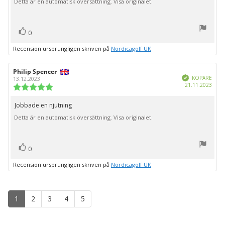
Detta är en automatisk översättning. Visa originalet.
stjärnor
röst(er)
Rösta
0
upp
Recension ursprungligen skriven på
Nordicagolf UK
Recensionsförfattare:
Philip Spencer
Recensionsdatum:
Bekräftad
KÖPARE
13.12.2023
Köpd
21.11.2023
Recensionsbetyg:
5.0
utav
Jobbade en njutning
Recensionstext:
5
Detta är en automatisk översättning. Visa originalet.
stjärnor
röst(er)
Rösta
0
upp
Recension ursprungligen skriven på
Nordicagolf UK
1
2
3
4
5