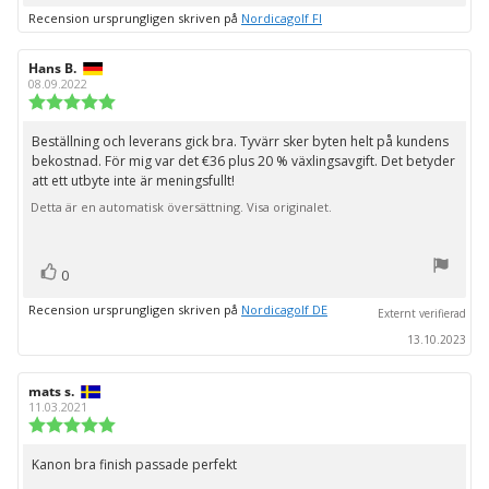
upp
Recension ursprungligen skriven på
Nordicagolf FI
Recensionsförfattare:
Hans B.
Recensionsdatum:
08.09.2022
Recensionsbetyg:
5.0
utav
Beställning och leverans gick bra. Tyvärr sker byten helt på kundens
Recensionstext:
5
bekostnad. För mig var det €36 plus 20 % växlingsavgift. Det betyder
stjärnor
att ett utbyte inte är meningsfullt!
Detta är en automatisk översättning. Visa originalet.
röst(er)
Rösta
0
upp
Recension ursprungligen skriven på
Nordicagolf DE
Externt verifierad
13.10.2023
Recensionsförfattare:
mats s.
Recensionsdatum:
11.03.2021
Recensionsbetyg:
5.0
utav
Kanon bra finish passade perfekt
Recensionstext:
5