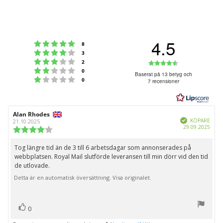
4.5
Betyg: 5 utav 5 stjärnor
röster
8
Betyg: 4 utav 5 stjärnor
röster
3
Betyg: 3 utav 5 stjärnor
Betyg:
röster
2
Betyg: 2 utav 5 stjärnor
röster
0
4.5
Baserat på 13 betyg och
Betyg: 1 utav 5 stjärnor
röster
0
7 recensioner
utav
5
stjärnor
Recensionsförfattare:
Alan Rhodes
Recensionsdatum:
Bekräftad
KÖPARE
21.10.2025
Köpd
29.09.2025
Recensionsbetyg:
4.0
utav
Tog längre tid än de 3 till 6 arbetsdagar som annonserades på
Recensionstext:
5
webbplatsen. Royal Mail slutförde leveransen till min dörr vid den tid
stjärnor
de utlovade.
Detta är en automatisk översättning. Visa originalet.
röst(er)
Rösta
0
upp