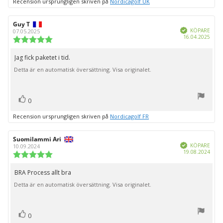
Recension ursprungligen skriven på
Nordicagolf UK
Recensionsförfattare:
Guy T
Recensionsdatum:
Bekräftad
KÖPARE
07.05.2025
Köpd
16.04.2025
Recensionsbetyg:
5.0
utav
Jag fick paketet i tid.
Recensionstext:
5
Detta är en automatisk översättning. Visa originalet.
stjärnor
röst(er)
Rösta
0
upp
Recension ursprungligen skriven på
Nordicagolf FR
Recensionsförfattare:
Suomilammi Ari
Recensionsdatum:
Bekräftad
KÖPARE
10.09.2024
Köpd
19.08.2024
Recensionsbetyg:
5.0
utav
BRA Process allt bra
Recensionstext:
5
Detta är en automatisk översättning. Visa originalet.
stjärnor
röst(er)
Rösta
0