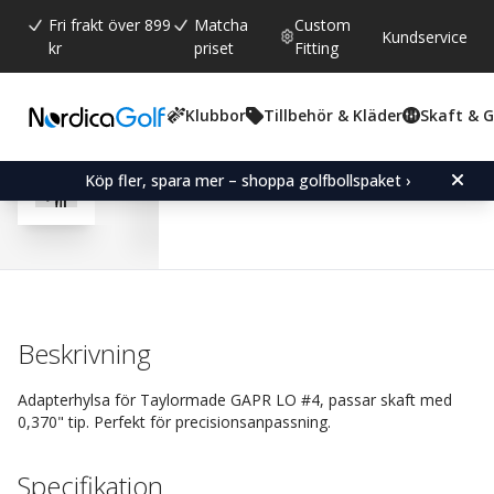
Fri frakt över 899
Matcha
Custom
Kundservice
kr
priset
Fitting
Klubbor
Tillbehör & Kläder
Skaft & 
Snittbetyg:
4.5
(
röster:
13
)
Recensioner (
7
)
Adapter Sleeve for Tay
Köp fler, spara mer – shoppa golfbollspaket ›
Beskrivning
Adapterhylsa för Taylormade GAPR LO #4, passar skaft med
0,370" tip. Perfekt för precisionsanpassning.
Specifikation