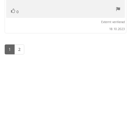
stjärnor
röst(er)
Rösta
0
upp
Externt verifierad
18.10.2023
1
2