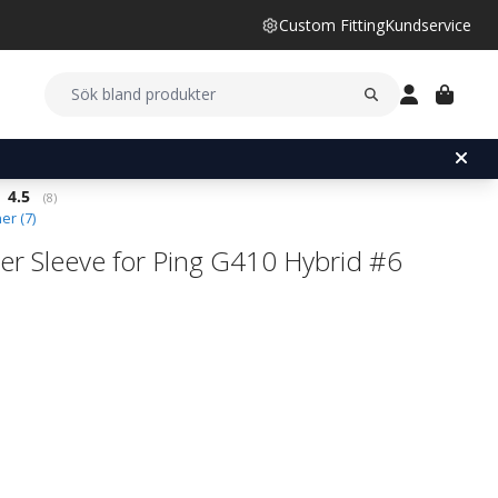
Custom Fitting
Kundservice
Snittbetyg:
4.5
(
röster:
8
)
er (
7
)
er Sleeve for Ping G410 Hybrid #6