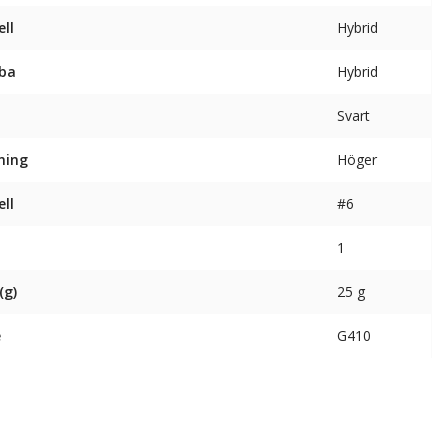
ll
Hybrid
ba
Hybrid
Svart
ning
Höger
ll
#6
1
(g)
25 g
e
G410