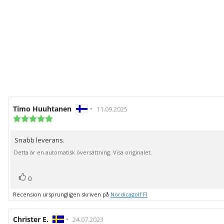
Recensionsförfattare:
Timo Huuhtanen
•
Recensionsdatum:
11.09.2025
Recensionsbetyg:
5.0
utav
Snabb leverans.
Recensionstext:
5
stjärnor
Detta är en automatisk översättning. Visa originalet.
röst(er)
Rösta
0
upp
Recension ursprungligen skriven på
Nordicagolf FI
Recensionsförfattare:
Christer E.
•
Recensionsdatum:
24.07.2023