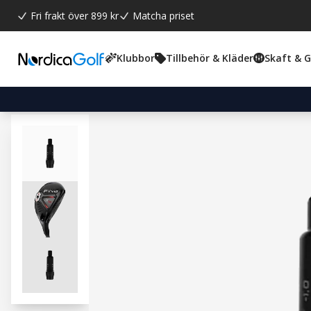
Fri frakt över 899 kr
Matcha priset
Klubbor
Tillbehör & Kläder
Skaft & 