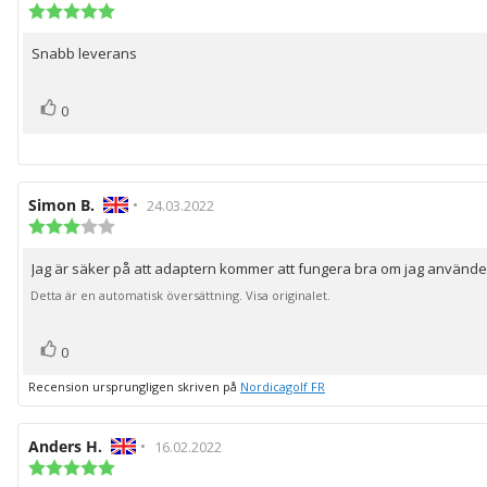
Recensionsbetyg:
5.0
utav
Snabb leverans
Recensionstext:
5
stjärnor
röst(er)
Rösta
0
upp
Recensionsförfattare:
Simon B.
•
Recensionsdatum:
24.03.2022
Recensionsbetyg:
3.0
utav
Jag är säker på att adaptern kommer att fungera bra om jag använde
Recensionstext:
5
stjärnor
Detta är en automatisk översättning. Visa originalet.
röst(er)
Rösta
0
upp
Recension ursprungligen skriven på
Nordicagolf FR
Recensionsförfattare:
Anders H.
•
Recensionsdatum:
16.02.2022
Recensionsbetyg:
5.0