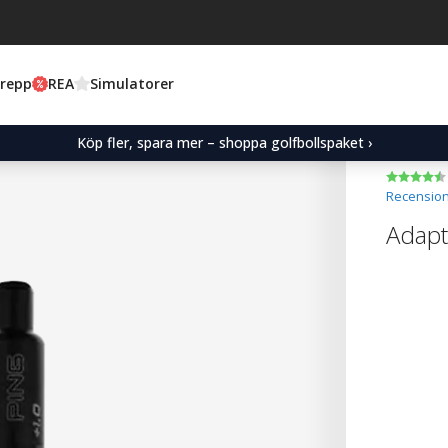
Grepp
REA
Simulatorer
Köp fler, spara mer – shoppa golfbollspaket ›
Recension
Adapt