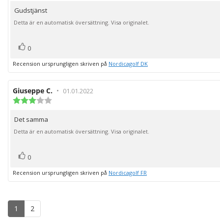
utav
Gudstjänst
Recensionstext:
5
stjärnor
Detta är en automatisk översättning. Visa originalet.
röst(er)
Rösta
0
upp
Recension ursprungligen skriven på
Nordicagolf DK
Recensionsförfattare:
Giuseppe C.
•
Recensionsdatum:
01.01.2022
Recensionsbetyg:
3.0
utav
Det samma
Recensionstext:
5
stjärnor
Detta är en automatisk översättning. Visa originalet.
röst(er)
Rösta
0
upp
Recension ursprungligen skriven på
Nordicagolf FR
1
2