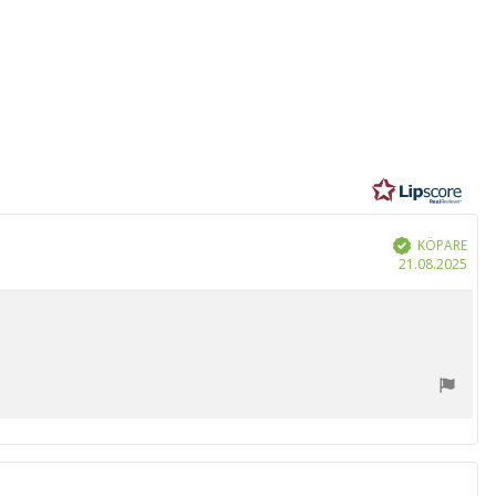
r
KÖPARE
Bekräftad
Köp
21.08.2025