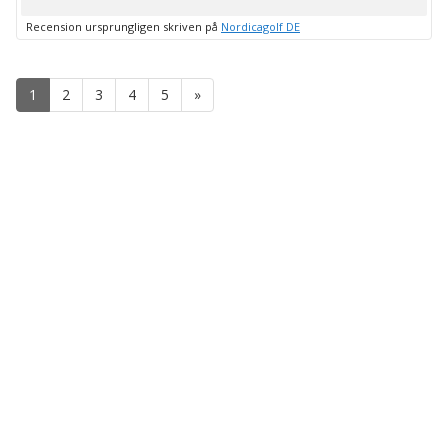
upp
Recension ursprungligen skriven på
Nordicagolf DE
1
2
3
4
5
»