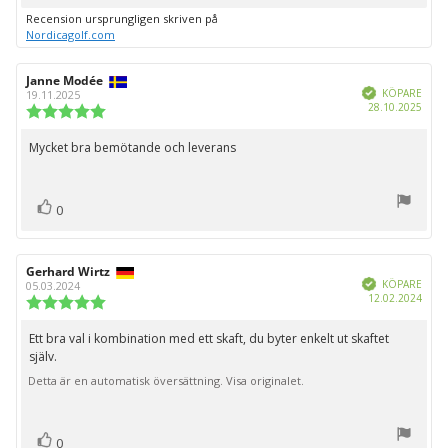
upp
Recension ursprungligen skriven på
Nordicagolf.com
Recensionsförfattare:
Janne Modée
Recensionsdatum:
Bekräftad
KÖPARE
19.11.2025
Köpd
28.10.2025
Recensionsbetyg:
5.0
utav
Mycket bra bemötande och leverans
Recensionstext:
5
stjärnor
röst(er)
Rösta
0
upp
Recensionsförfattare:
Gerhard Wirtz
Recensionsdatum:
Bekräftad
KÖPARE
05.03.2024
Köpd
12.02.2024
Recensionsbetyg:
5.0
utav
Ett bra val i kombination med ett skaft, du byter enkelt ut skaftet
Recensionstext:
5
själv.
stjärnor
Detta är en automatisk översättning. Visa originalet.
röst(er)
Rösta
0