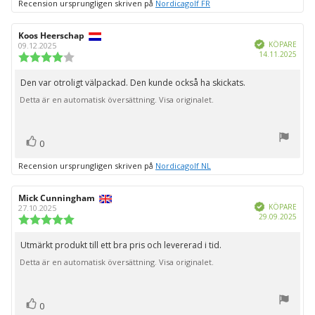
Recension ursprungligen skriven på
Nordicagolf FR
Recensionsförfattare:
Koos Heerschap
Recensionsdatum:
Bekräftad
KÖPARE
09.12.2025
Köpd
14.11.2025
Recensionsbetyg:
4.0
utav
Den var otroligt välpackad. Den kunde också ha skickats.
Recensionstext:
5
Detta är en automatisk översättning. Visa originalet.
stjärnor
röst(er)
Rösta
0
upp
Recension ursprungligen skriven på
Nordicagolf NL
Recensionsförfattare:
Mick Cunningham
Recensionsdatum:
Bekräftad
KÖPARE
27.10.2025
Köpd
29.09.2025
Recensionsbetyg:
5.0
utav
Utmärkt produkt till ett bra pris och levererad i tid.
Recensionstext:
5
Detta är en automatisk översättning. Visa originalet.
stjärnor
röst(er)
Rösta
0