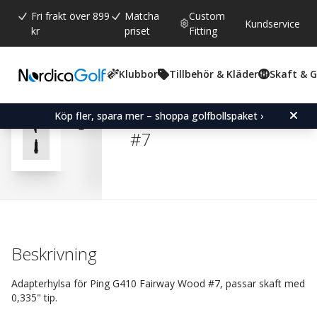
Fri frakt över 899
Matcha
Custom
Kundservice
kr
priset
Fitting
Klubbor
Tillbehör & Kläder
Skaft & 
Snittbetyg:
4.9
(
röster:
77
)
Recensioner (
47
)
Adapter Sleeve for Ping
Köp fler, spara mer – shoppa golfbollspaket ›
#7
Beskrivning
Adapterhylsa för Ping G410 Fairway Wood #7, passar skaft med
0,335" tip.