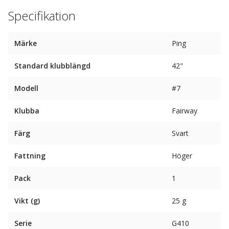
Specifikation
Märke
Ping
Standard klubblängd
42"
Modell
#7
Klubba
Fairway
Färg
Svart
Fattning
Höger
Pack
1
Vikt (g)
25 g
Serie
G410