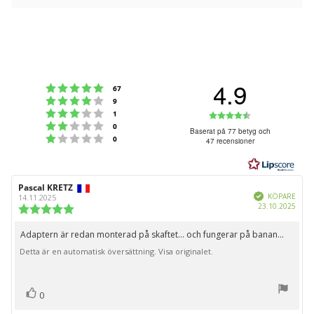
4.9
Betyg: 5 utav 5 stjärnor
röster
67
Betyg: 4 utav 5 stjärnor
röster
9
Betyg: 3 utav 5 stjärnor
Betyg:
röster
1
Betyg: 2 utav 5 stjärnor
röster
0
4.9
Baserat på 77 betyg och
Betyg: 1 utav 5 stjärnor
röster
0
47 recensioner
utav
5
stjärnor
Recensionsförfattare:
Pascal KRETZ
Recensionsdatum:
Bekräftad
KÖPARE
14.11.2025
Köpd
23.10.2025
Recensionsbetyg:
5.0
utav
Adaptern är redan monterad på skaftet... och fungerar på banan...
Recensionstext:
5
Detta är en automatisk översättning. Visa originalet.
stjärnor
röst(er)
Rösta
0
upp