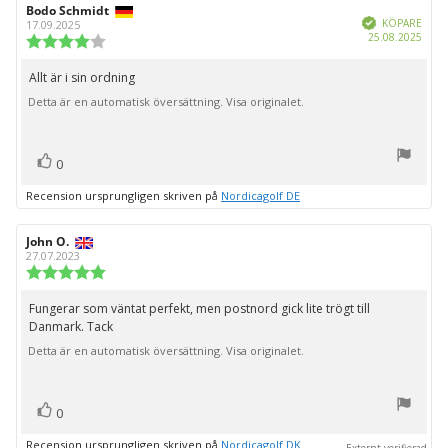
Recensionsförfattare:
Bodo Schmidt
Recensionsdatum:
Bekräftad
KÖPARE
17.09.2025
Köpd
25.08.2025
Recensionsbetyg:
4.0
utav
Allt är i sin ordning
Recensionstext:
5
Detta är en automatisk översättning. Visa originalet.
stjärnor
röst(er)
Rösta
0
upp
Recension ursprungligen skriven på
Nordicagolf DE
Recensionsförfattare:
John O.
Recensionsdatum:
27.07.2023
Recensionsbetyg:
5.0
utav
Fungerar som väntat perfekt, men postnord gick lite trögt till
Recensionstext:
5
Danmark. Tack
stjärnor
Detta är en automatisk översättning. Visa originalet.
röst(er)
Rösta
0
upp
Recension ursprungligen skriven på
Nordicagolf DK