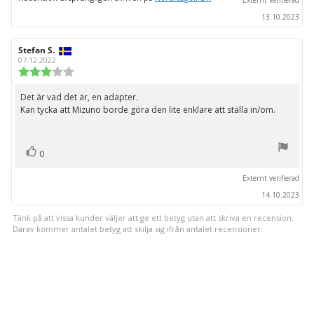
Externt verifierad
13.10.2023
Recensionsförfattare:
Stefan S.
Recensionsdatum:
07.12.2022
Recensionsbetyg:
3.0
utav
Det är vad det är, en adapter.
Recensionstext:
5
Kan tycka att Mizuno borde göra den lite enklare att ställa in/om.
stjärnor
röst(er)
Rösta
0
upp
Externt verifierad
14.10.2023
Tänk på att vissa kunder väljer att ge ett betyg utan att skriva en recension.
Därav kommer antalet betyg att skilja sig ifrån antalet recensioner.