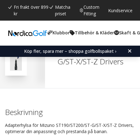
Fri frakt över 899
Matcha
Custom
Kundservice
kr
priset
Fitting
Klubbor
Tillbehör & Kläder
Skaft & 
Snittbetyg:
4.2
(
röster:
13
)
Recensioner (
4
)
Adapter Sleeve for Mizu
Köp fler, spara mer – shoppa golfbollspaket ›
G/ST-X/ST-Z Drivers
Beskrivning
Adapterhylsa för Mizuno ST190/ST200/ST-G/ST-X/ST-Z Drivers,
optimerar din anpassning och prestanda på banan.