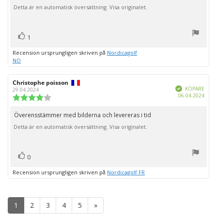
5
Detta är en automatisk översättning. Visa originalet.
stjärnor
röst(er)
Rösta
1
upp
Recension ursprungligen skriven på
Nordicagolf
NO
Recensionsförfattare:
Christophe poisson
Recensionsdatum:
Bekräftad
KÖPARE
29.04.2024
Köpd
06.04.2024
Recensionsbetyg:
4.0
utav
Överensstämmer med bilderna och levereras i tid
Recensionstext:
5
Detta är en automatisk översättning. Visa originalet.
stjärnor
röst(er)
Rösta
0
upp
Recension ursprungligen skriven på
Nordicagolf FR
1
2
3
4
5
»