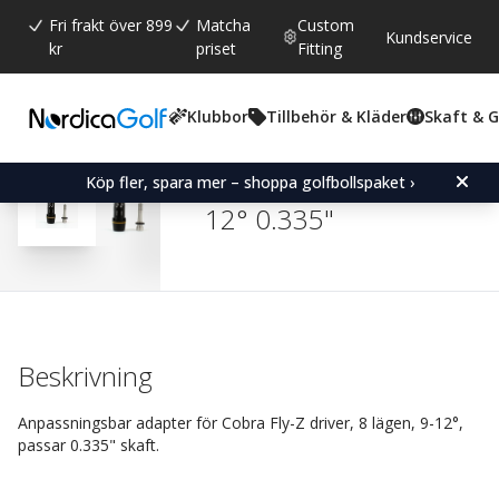
Fri frakt över 899
Matcha
Custom
Kundservice
kr
priset
Fitting
Klubbor
Tillbehör & Kläder
Skaft & 
Snittbetyg:
4.8
(
röster:
363
)
Recensioner (
314
)
Adapter for Cobra Fly-Z/B
Köp fler, spara mer – shoppa golfbollspaket ›
12° 0.335"
Beskrivning
Anpassningsbar adapter för Cobra Fly-Z driver, 8 lägen, 9-12°,
passar 0.335" skaft.