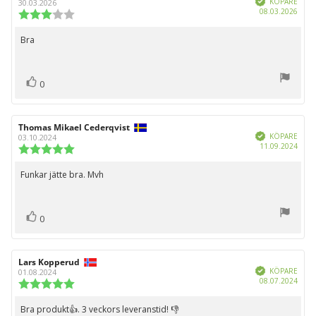
KÖPARE
30.03.2026
Köpd
08.03.2026
Recensionsbetyg:
3.0
utav
Bra
Recensionstext:
5
stjärnor
röst(er)
Rösta
0
upp
Recensionsförfattare:
Thomas Mikael Cederqvist
Recensionsdatum:
Bekräftad
KÖPARE
03.10.2024
Köpd
11.09.2024
Recensionsbetyg:
5.0
utav
Funkar jätte bra. Mvh
Recensionstext:
5
stjärnor
röst(er)
Rösta
0
upp
Recensionsförfattare:
Lars Kopperud
Recensionsdatum:
Bekräftad
KÖPARE
01.08.2024
Köpd
08.07.2024
Recensionsbetyg:
5.0
utav
Bra produkt👍. 3 veckors leveranstid! 👎
Recensionstext: