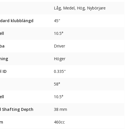
Låg, Medel, Hög, Nybörjare
dard klubblängd
45"
ll
10.5°
ba
Driver
ning
Höger
l ID
0.335"
58°
ll
10.5°
 Shafting Depth
38 mm
ym
460cc