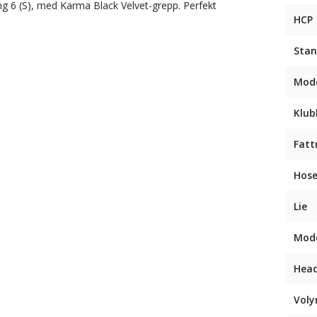
ng 6 (S), med Karma Black Velvet-grepp. Perfekt
HCP
Stan
Mode
Klub
Fatt
Hose
Lie
Mode
Head
Vol