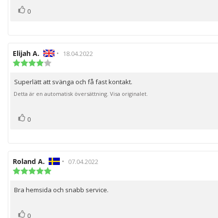
röst(er)
Rösta
0
upp
Recensionsförfattare:
Elijah A.
•
Recensionsdatum:
18.04.2022
Recensionsbetyg:
4.0
utav
Superlätt att svänga och få fast kontakt.
Recensionstext:
5
stjärnor
Detta är en automatisk översättning. Visa originalet.
röst(er)
Rösta
0
upp
Recensionsförfattare:
Roland A.
•
Recensionsdatum:
07.04.2022
Recensionsbetyg:
5.0
utav
Bra hemsida och snabb service.
Recensionstext:
5
stjärnor
röst(er)
Rösta
0