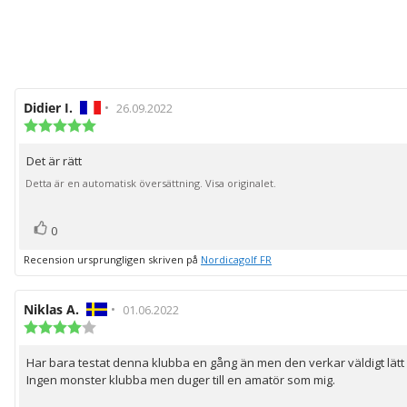
Recensionsförfattare:
Didier I.
•
Recensionsdatum:
26.09.2022
Recensionsbetyg:
5.0
utav
Det är rätt
Recensionstext:
5
stjärnor
Detta är en automatisk översättning. Visa originalet.
röst(er)
Rösta
0
upp
Recension ursprungligen skriven på
Nordicagolf FR
Recensionsförfattare:
Niklas A.
•
Recensionsdatum:
01.06.2022
Recensionsbetyg:
4.0
utav
Har bara testat denna klubba en gång än men den verkar väldigt lätt
Recensionstext:
5
Ingen monster klubba men duger till en amatör som mig.
stjärnor