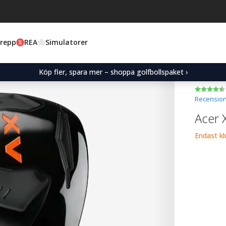
Grepp
REA
Simulatorer
Köp fler, spara mer – shoppa golfbollspaket ›
Recension
Acer 
Endast k