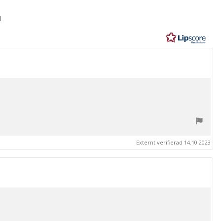
1
r
Externt verifierad 14.10.2023