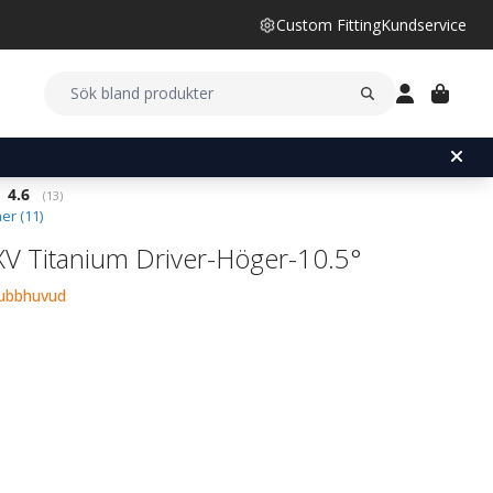
Custom Fitting
Kundservice
Snittbetyg:
4.6
(
röster:
13
)
er (
11
)
XV Titanium Driver-Höger-10.5°
lubbhuvud