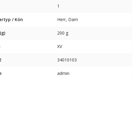
1
artyp / Kön
Herr, Dam
(g)
200 g
e
XV
2
34010103
e
admin