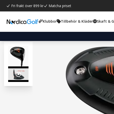
Fri frakt över 899 kr
Matcha priset
Klubbor
Tillbehör & Kläder
Skaft & 