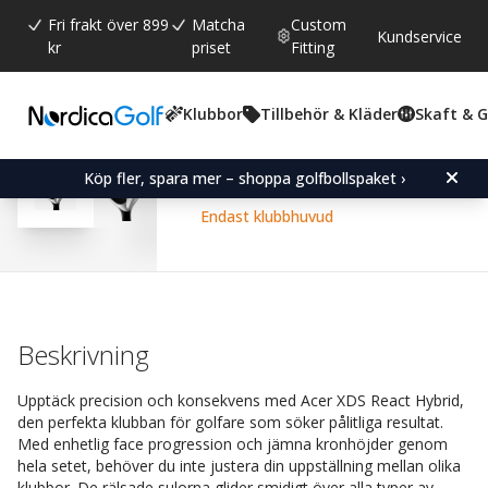
Fri frakt över 899
Matcha
Custom
Kundservice
kr
priset
Fitting
Klubbor
Tillbehör & Kläder
Skaft & 
Snittbetyg:
4.6
(
röster:
184
)
Recensioner (
126
)
Acer XDS React Hybrid-H
Köp fler, spara mer – shoppa golfbollspaket ›
Endast klubbhuvud
Beskrivning
Upptäck precision och konsekvens med Acer XDS React Hybrid,
den perfekta klubban för golfare som söker pålitliga resultat.
Med enhetlig face progression och jämna kronhöjder genom
hela setet, behöver du inte justera din uppställning mellan olika
klubbor. De rälsade sulorna glider smidigt över alla typer av