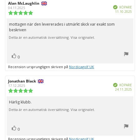
Recensionsförfattare:
Alan McLaughlin
Recensionsdatum:
Bekräftad
KÖPARE
04.11.2025
Köpd
11.10.2025
Recensionsbetyg:
5.0
utav
mottagen när den levererades i utmärkt skick var exakt som
Recensionstext:
5
beskriven
stjärnor
Detta är en automatisk översättning. Visa originalet.
röst(er)
Rösta
0
upp
Recension ursprungligen skriven på
Nordicagolf UK
Recensionsförfattare:
Jonathan Black
Recensionsdatum:
Bekräftad
KÖPARE
17.12.2025
Köpd
24.11.2025
Recensionsbetyg:
5.0
utav
Härlig klubb.
Recensionstext:
5
Detta är en automatisk översättning. Visa originalet.
stjärnor
röst(er)
Rösta
0
upp
Recension ursprungligen skriven på
Nordicagolf UK