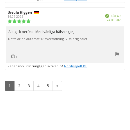
Recensionsförfattare:
Ursula Higgen
Recensionsdatum:
Bekräftad
KÖPARE
16.09.2025
Köpd
24.08.2025
Recensionsbetyg:
5.0
utav
Allt gick perfekt. Med vänliga hälsningar,
Recensionstext:
5
Detta är en automatisk översättning. Visa originalet.
stjärnor
röst(er)
Rösta
0
upp
Recension ursprungligen skriven på
Nordicagolf DE
1
2
3
4
5
»