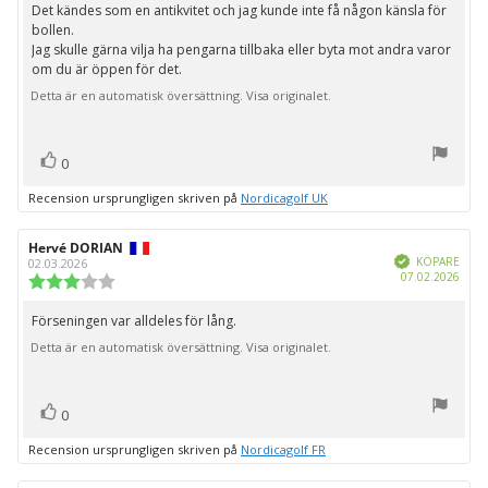
Det kändes som en antikvitet och jag kunde inte få någon känsla för
bollen.
Jag skulle gärna vilja ha pengarna tillbaka eller byta mot andra varor
om du är öppen för det.
Detta är en automatisk översättning. Visa originalet.
röst(er)
Rösta
0
upp
Recension ursprungligen skriven på
Nordicagolf UK
Recensionsförfattare:
Hervé DORIAN
Recensionsdatum:
Bekräftad
KÖPARE
02.03.2026
Köpd
07.02.2026
Recensionsbetyg:
3.0
utav
Förseningen var alldeles för lång.
Recensionstext:
5
Detta är en automatisk översättning. Visa originalet.
stjärnor
röst(er)
Rösta
0
upp
Recension ursprungligen skriven på
Nordicagolf FR