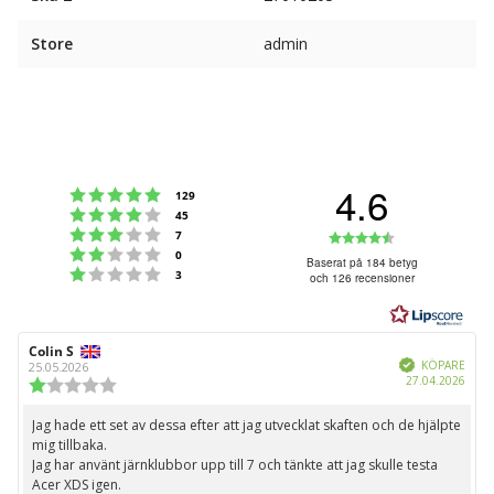
Store
admin
4.6
Betyg: 5 utav 5 stjärnor
röster
129
Betyg: 4 utav 5 stjärnor
röster
45
Betyg: 3 utav 5 stjärnor
Betyg:
röster
7
Betyg: 2 utav 5 stjärnor
röster
0
4.6
Baserat på 184 betyg
Betyg: 1 utav 5 stjärnor
röster
3
och 126 recensioner
utav
5
stjärnor
Recensionsförfattare:
Colin S
Recensionsdatum:
Bekräftad
KÖPARE
25.05.2026
Köpd
27.04.2026
Recensionsbetyg:
1.0
utav
Jag hade ett set av dessa efter att jag utvecklat skaften och de hjälpte
Recensionstext:
5
mig tillbaka.
stjärnor
Jag har använt järnklubbor upp till 7 och tänkte att jag skulle testa
Acer XDS igen.