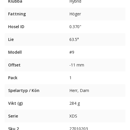
Klubba
Hybrid
Fattning
Höger
Hosel ID
0.370"
Lie
63.5°
Modell
#9
Offset
-11 mm
Pack
1
Spelartyp / Kön
Herr, Dam
Vikt (g)
284 g
Serie
XDS
Sku 2
27010203