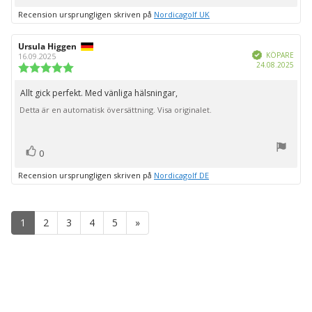
upp
Recension ursprungligen skriven på
Nordicagolf UK
Recensionsförfattare:
Ursula Higgen
Recensionsdatum:
Bekräftad
KÖPARE
16.09.2025
Köpd
24.08.2025
Recensionsbetyg:
5.0
utav
Allt gick perfekt. Med vänliga hälsningar,
Recensionstext:
5
Detta är en automatisk översättning. Visa originalet.
stjärnor
röst(er)
Rösta
0
upp
Recension ursprungligen skriven på
Nordicagolf DE
1
2
3
4
5
»