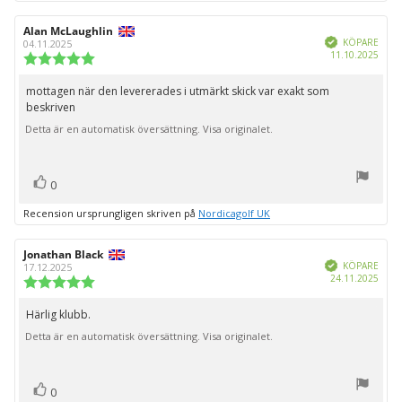
Recensionsförfattare:
Alan McLaughlin
Recensionsdatum:
Bekräftad
KÖPARE
04.11.2025
Köpd
11.10.2025
Recensionsbetyg:
5.0
utav
mottagen när den levererades i utmärkt skick var exakt som
Recensionstext:
5
beskriven
stjärnor
Detta är en automatisk översättning. Visa originalet.
röst(er)
Rösta
0
upp
Recension ursprungligen skriven på
Nordicagolf UK
Recensionsförfattare:
Jonathan Black
Recensionsdatum:
Bekräftad
KÖPARE
17.12.2025
Köpd
24.11.2025
Recensionsbetyg:
5.0
utav
Härlig klubb.
Recensionstext:
5
Detta är en automatisk översättning. Visa originalet.
stjärnor
röst(er)
Rösta
0