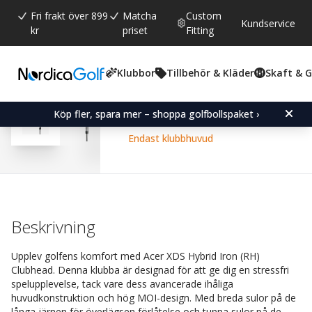
Fri frakt över 899
Matcha
Custom
Kundservice
kr
priset
Fitting
Klubbor
Tillbehör & Kläder
Skaft & 
Snittbetyg:
4.6
(
röster:
184
)
Recensioner (
126
)
Acer XDS Hybrid Iron (R
Köp fler, spara mer – shoppa golfbollspaket ›
Endast klubbhuvud
Beskrivning
Upplev golfens komfort med Acer XDS Hybrid Iron (RH)
Clubhead. Denna klubba är designad för att ge dig en stressfri
spelupplevelse, tack vare dess avancerade ihåliga
huvudkonstruktion och hög MOI-design. Med breda sulor på de
långa järnen för överlägsen förlåtelse och tunna sulor på de