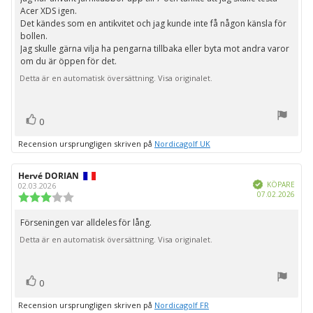
Acer XDS igen.
Det kändes som en antikvitet och jag kunde inte få någon känsla för
bollen.
Jag skulle gärna vilja ha pengarna tillbaka eller byta mot andra varor
om du är öppen för det.
Detta är en automatisk översättning. Visa originalet.
röst(er)
Rösta
0
upp
Recension ursprungligen skriven på
Nordicagolf UK
Recensionsförfattare:
Hervé DORIAN
Recensionsdatum:
Bekräftad
KÖPARE
02.03.2026
Köpd
07.02.2026
Recensionsbetyg:
3.0
utav
Förseningen var alldeles för lång.
Recensionstext:
5
Detta är en automatisk översättning. Visa originalet.
stjärnor
röst(er)
Rösta
0
upp
Recension ursprungligen skriven på
Nordicagolf FR