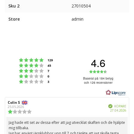
Sku 2
27010504
Store
admin
4.6
Betyg: 5 utav 5 stjärnor
röster
129
Betyg: 4 utav 5 stjärnor
röster
45
Betyg: 3 utav 5 stjärnor
Betyg:
röster
7
Betyg: 2 utav 5 stjärnor
röster
0
4.6
Baserat på 184 betyg
Betyg: 1 utav 5 stjärnor
röster
3
och 126 recensioner
utav
5
stjärnor
Recensionsförfattare:
Colin S
Recensionsdatum:
Bekräftad
KÖPARE
25.05.2026
Köpd
27.04.2026
Recensionsbetyg:
1.0
utav
Jag hade ett set av dessa efter att jag utvecklat skaften och de hjälpte
Recensionstext:
5
mig tillbaka.
stjärnor
Jag har använt järnklubbor upp till 7 och tänkte att jag skulle testa