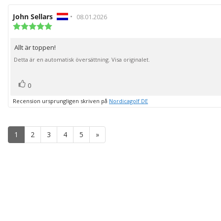
Recensionsförfattare:
John Sellars
•
Recensionsdatum:
08.01.2026
Recensionsbetyg:
5.0
utav
Allt är toppen!
Recensionstext:
5
stjärnor
Detta är en automatisk översättning. Visa originalet.
röst(er)
Rösta
0
upp
Recension ursprungligen skriven på
Nordicagolf DE
1
2
3
4
5
»