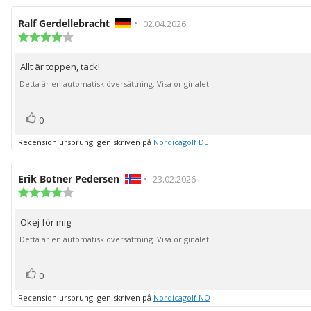
Recensionsförfattare:
Ralf Gerdellebracht
•
Recensionsdatum:
02.04.2026
Recensionsbetyg:
4.0
utav
Allt är toppen, tack!
Recensionstext:
5
stjärnor
Detta är en automatisk översättning. Visa originalet.
röst(er)
Rösta
0
upp
Recension ursprungligen skriven på
Nordicagolf DE
Recensionsförfattare:
Erik Botner Pedersen
•
Recensionsdatum:
23.02.2026
Recensionsbetyg:
4.0
utav
Okej för mig
Recensionstext:
5
stjärnor
Detta är en automatisk översättning. Visa originalet.
röst(er)
Rösta
0
upp
Recension ursprungligen skriven på
Nordicagolf NO