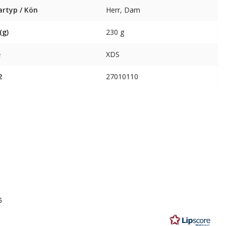
artyp / Kön
Herr, Dam
(g)
230 g
e
XDS
2
27010110
6