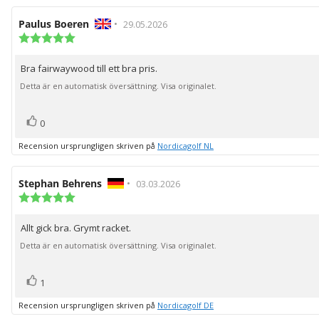
Recensionsförfattare:
Paulus Boeren
•
Recensionsdatum:
29.05.2026
Recensionsbetyg:
5.0
utav
Bra fairwaywood till ett bra pris.
Recensionstext:
5
stjärnor
Detta är en automatisk översättning. Visa originalet.
röst(er)
Rösta
0
upp
Recension ursprungligen skriven på
Nordicagolf NL
Recensionsförfattare:
Stephan Behrens
•
Recensionsdatum:
03.03.2026
Recensionsbetyg:
5.0
utav
Allt gick bra. Grymt racket.
Recensionstext:
5
stjärnor
Detta är en automatisk översättning. Visa originalet.
röst(er)
Rösta
1
upp
Recension ursprungligen skriven på
Nordicagolf DE