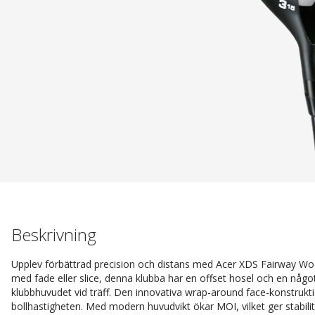
Beskrivning
Upplev förbättrad precision och distans med Acer XDS Fairway Wo
med fade eller slice, denna klubba har en offset hosel och en något s
klubbhuvudet vid träff. Den innovativa wrap-around face-konstrukt
bollhastigheten. Med modern huvudvikt ökar MOI, vilket ger stabili