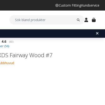
Custom Fitting
Kundservice
Snittbetyg:
4.6
(
röster:
80
)
er (
56
)
XDS Fairway Wood #7
lubbhuvud