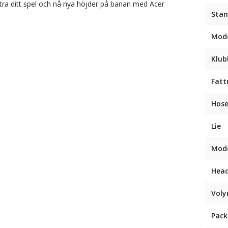
ättra ditt spel och nå nya höjder på banan med Acer
Stan
Mode
Klub
Fatt
Hose
Lie
Mode
Hea
Vol
Pack