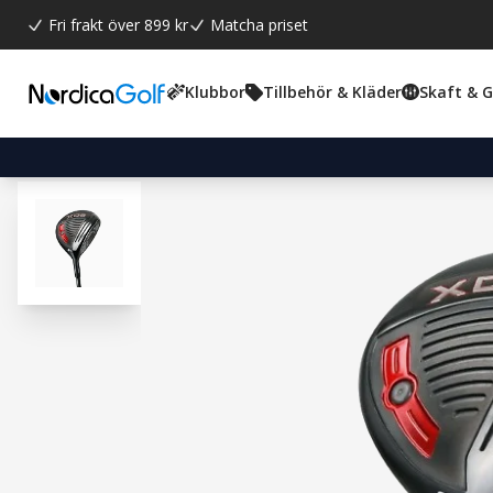
Fri frakt över 899 kr
Matcha priset
Klubbor
Tillbehör & Kläder
Skaft & 