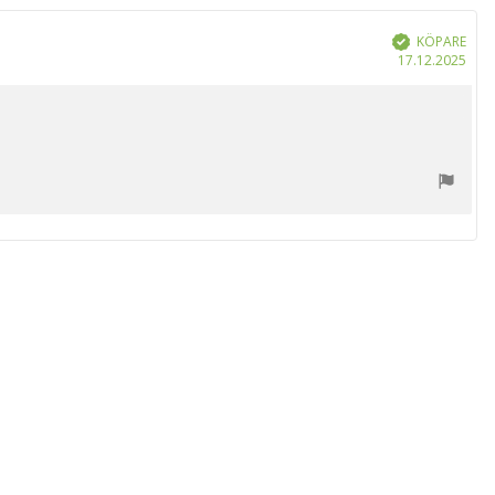
KÖPARE
Bekräftad
Köp
17.12.2025