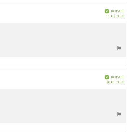
KÖPARE
Bekräftad
Köp
11.03.2026
KÖPARE
Bekräftad
Köp
30.01.2026