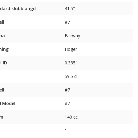
dard klubblängd
41.5"
ll
#7
ba
Fairway
ning
Höger
l ID
0.335"
59.5 d
ll
#7
d Model
#7
ym
140 cc
1