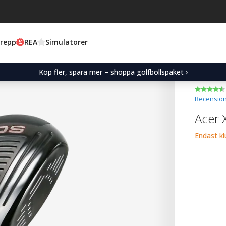
Grepp
REA
Simulatorer
Köp fler, spara mer – shoppa golfbollspaket ›
Recension
Acer 
Endast k