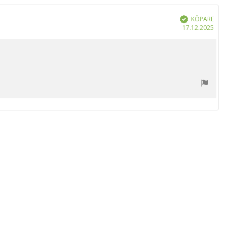
KÖPARE
Bekräftad
Köp
17.12.2025