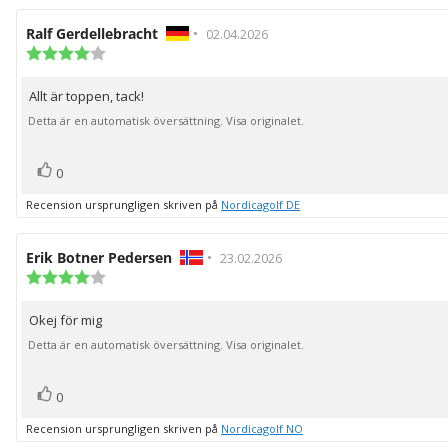
Recensionsförfattare:
Ralf Gerdellebracht
•
Recensionsdatum:
02.04.2026
Recensionsbetyg:
4.0
utav
Allt är toppen, tack!
Recensionstext:
5
stjärnor
Detta är en automatisk översättning. Visa originalet.
röst(er)
Rösta
0
upp
Recension ursprungligen skriven på
Nordicagolf DE
Recensionsförfattare:
Erik Botner Pedersen
•
Recensionsdatum:
23.02.2026
Recensionsbetyg:
4.0
utav
Okej för mig
Recensionstext:
5
stjärnor
Detta är en automatisk översättning. Visa originalet.
röst(er)
Rösta
0
upp
Recension ursprungligen skriven på
Nordicagolf NO