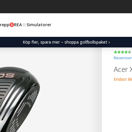
Grepp
REA
Simulatorer
Köp fler, spara mer – shoppa golfbollspaket ›
Recension
Acer 
Endast k