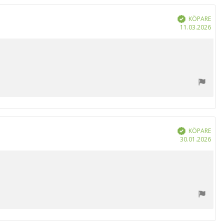
KÖPARE
Bekräftad
Köp
11.03.2026
KÖPARE
Bekräftad
Köp
30.01.2026