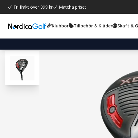
Fri frakt över 899 kr
Matcha priset
Klubbor
Tillbehör & Kläder
Skaft & 