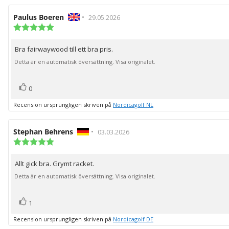
Recensionsförfattare:
Paulus Boeren
•
Recensionsdatum:
29.05.2026
Recensionsbetyg:
5.0
utav
Bra fairwaywood till ett bra pris.
Recensionstext:
5
stjärnor
Detta är en automatisk översättning. Visa originalet.
röst(er)
Rösta
0
upp
Recension ursprungligen skriven på
Nordicagolf NL
Recensionsförfattare:
Stephan Behrens
•
Recensionsdatum:
03.03.2026
Recensionsbetyg:
5.0
utav
Allt gick bra. Grymt racket.
Recensionstext:
5
stjärnor
Detta är en automatisk översättning. Visa originalet.
röst(er)
Rösta
1
upp
Recension ursprungligen skriven på
Nordicagolf DE