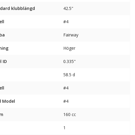
dard klubblängd
42.5"
ll
#4
ba
Fairway
ning
Höger
l ID
0.335"
58.5 d
ll
#4
d Model
#4
ym
160 cc
1