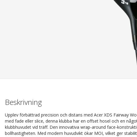
Beskrivning
Upplev förbättrad precision och distans med Acer XDS Fairway Wo
med fade eller slice, denna klubba har en offset hosel och en något s
klubbhuvudet vid träff. Den innovativa wrap-around face-konstrukt
bollhastigheten. Med modern huvudvikt ökar MOI, vilket ger stabili