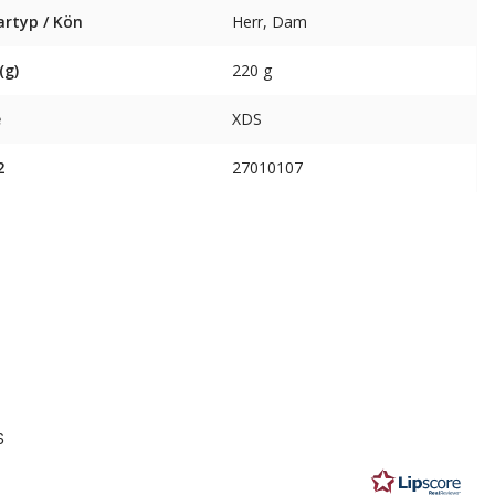
artyp / Kön
Herr, Dam
(g)
220 g
e
XDS
2
27010107
6