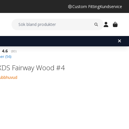
Custom Fitting
Kundservice
Snittbetyg:
4.6
(
röster:
80
)
er (
56
)
XDS Fairway Wood #4
lubbhuvud