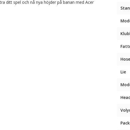
ättra ditt spel och nå nya höjder på banan med Acer
Stan
Mode
Klub
Fatt
Hose
Lie
Mode
Hea
Vol
Pack