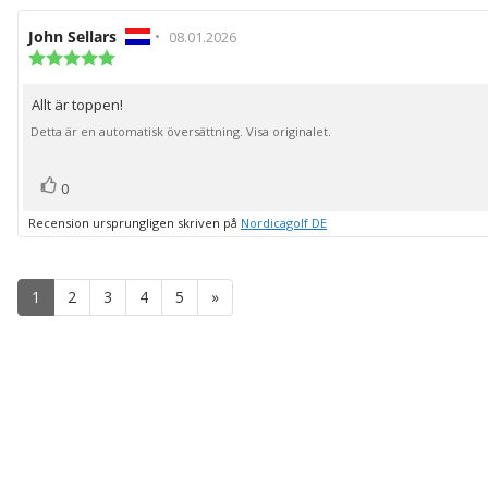
Recensionsförfattare:
John Sellars
•
Recensionsdatum:
08.01.2026
Recensionsbetyg:
5.0
utav
Allt är toppen!
Recensionstext:
5
stjärnor
Detta är en automatisk översättning. Visa originalet.
röst(er)
Rösta
0
upp
Recension ursprungligen skriven på
Nordicagolf DE
1
2
3
4
5
»